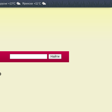
урске +13°C
Яренске +11°C
о