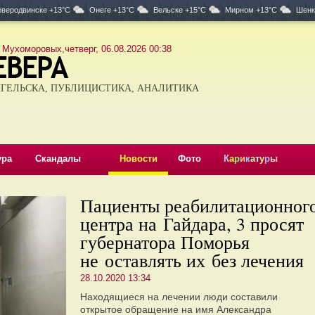
веродвинске +13°C
Онеге +13°C
Вельске +15°C
Мирном +13°C
Шенк
 Мухоморовых,четверг, 06.08.2026 00:38
ГЕЛЬСКА, ПУБЛИЦИСТИКА, АНАЛИТИКА
ура
Скандалы
Новости
Фото
К
а
р
и
к
а
т
у
р
ы
Пациенты реабилитационног
центра на Гайдара, 3 просят
губернатора Поморья
не оставлять их без лечения
28.10.2020 13:34
Находящиеся на лечении люди составили
открытое обращение на имя Александра