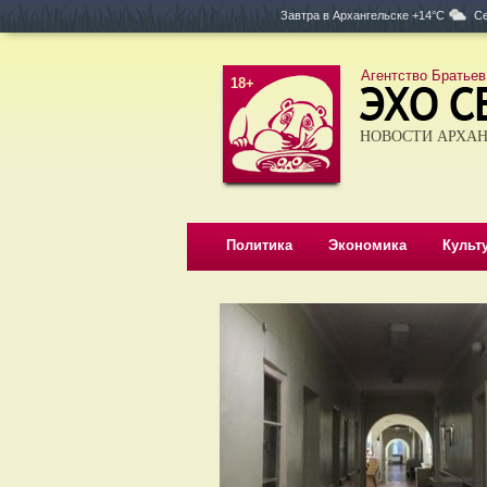
Завтра в
Архангельске +14°C
Се
Агентство Братьев
18+
НОВОСТИ АРХАН
Политика
Экономика
Культ