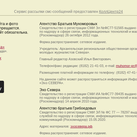
Сервис рассылки смс-сообщений предоставлен
КоллЦентр24
йта и фото
Агентство Братьев Мухоморовых
апрещается.
Свидетельство о регистрации СМИ Эл №ФС77-51565 выдано
по надзору в сфере связи, информационных технологий и м
йт обязательна.
(Роскомнадзор) 26 октября 2012 года.
Форма распространения: сетевое издание.
да»
Учредитель: Архангельская региональная общественная орг
ада».
молодых журналистов Севера».
х
Главный редактор Азовский Илья Викторович.
Телефон/факс редакции: (8182) 21-41-03, e-mail:
muhomor-pr@
Размещение платной информации по телефону: (8182) 47-41-
На данном сайте может распространяться информация Инфо
«Эхо СЕВЕРА».
Эхо Севера
Свидетельство о регистрации СМИ ИА №ФС77-39435 выдано
по надзору в сфере связи, информационных технологий и м
(Роскомнадзор) 14 апреля 2010 года.
Агентство братьев Грибоедовых
Свидетельство о регистрации СМИ ЭЛ № ФС 77 — 78297 выд
службой по надзору в сфере связи, информационных технол
коммуникаций (Роскомнадзор) 15.05.2020.
Адрес материалов:
эхосевера.рф
.
Форма распространения: сетевое издание.