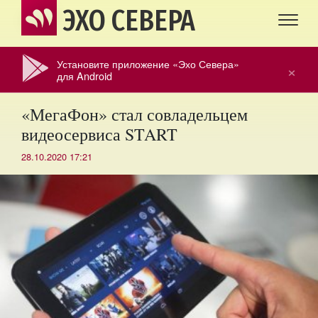
ЭХО СЕВЕРА
Установите приложение «Эхо Севера»
×
для Android
«МегаФон» стал совладельцем
видеосервиса START
28.10.2020 17:21