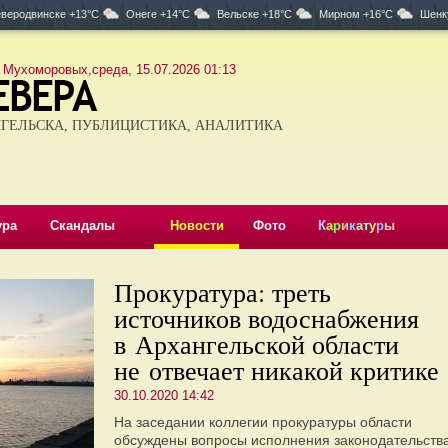
веродвинске +13°C
Онеге +14°C
Вельске +18°C
Мирном +16°C
Шенк
 Мухоморовых,среда, 15.07.2026 01:13
ГЕЛЬСКА, ПУБЛИЦИСТИКА, АНАЛИТИКА
ура
Скандалы
Новости
Фото
К
а
р
и
к
а
т
у
р
ы
Прокуратура: треть
источников водоснабжения
в Архангельской области
не отвечает никакой критике
30.10.2020 14:42
На заседании коллегии прокуратуры области
обсуждены вопросы исполнения законодательств