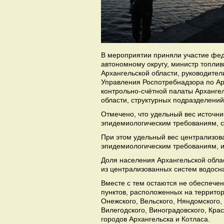
В мероприятии приняли участие фед
автономному округу, министр топли
Архангельской области, руководите
Управления Роспотребнадзора по Ар
контрольно-счётной палаты Арханге
области, структурных подразделени
Отмечено, что удельный вес источн
эпидемиологическим требованиям, с
При этом удельный вес централизов
эпидемиологическим требованиям, из
Доля населения Архангельской обла
из централизованных систем водосн
Вместе с тем остаются не обеспече
пунктов, расположенных на территор
Онежского, Вельского, Няндомского, 
Вилегодского, Виноградовского, Крас
городов Архангельска и Котласа.