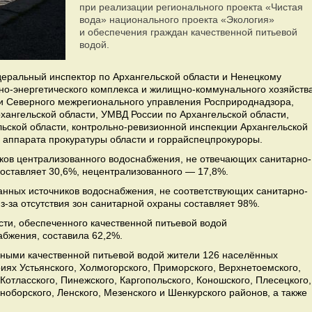
при реализации регионального проекта «Чистая
вода» национального проекта «Экология»
и обеспечения граждан качественной питьевой
водой.
еральный инспектор по Архангельской области и Ненецкому
вно-энергетического комплекса и жилищно-коммунального хозяйств
ли Северного межрегионального управления Росприроднадзора,
хангельской области, УМВД России по Архангельской области,
льской области, контрольно-ревизионной инспекции Архангельской
й аппарата прокуратуры области и горрайспецпрокуроры.
иков централизованного водоснабжения, не отвечающих санитарно-
оставляет 30,6%, нецентрализованного — 17,8%.
анных источников водоснабжения, не соответствующих санитарно-
-за отсутствия зон санитарной охраны составляет 98%.
сти, обеспеченного качественной питьевой водой
абжения, составила 62,2%.
нными качественной питьевой водой жители 126 населённых
иях Устьянского, Холмогорского, Приморского, Верхнетоемского,
Котласского, Пинежского, Каргопольского, Коношского, Плесецкого,
ноборского, Ленского, Мезенского и Шенкурского районов, а также