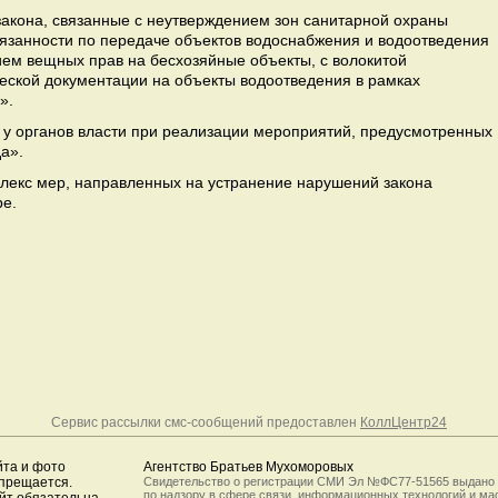
акона, связанные с неутверждением зон санитарной охраны
язанности по передаче объектов водоснабжения и водоотведения
ем вещных прав на бесхозяйные объекты, с волокитой
еской документации на объекты водоотведения в рамках
».
у органов власти при реализации мероприятий, предусмотренных
а».
плекс мер, направленных на устранение нарушений закона
ре.
Сервис рассылки смс-сообщений предоставлен
КоллЦентр24
йта и фото
Агентство Братьев Мухоморовых
апрещается.
Свидетельство о регистрации СМИ Эл №ФС77-51565 выдано
по надзору в сфере связи, информационных технологий и м