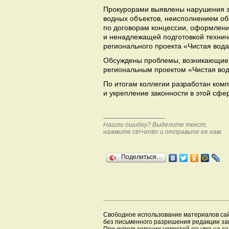
Прокурорами выявлены нарушения з
водных объектов, неисполнением об
по договорам концессии, оформлени
и ненадлежащей подготовкой технич
регионального проекта «Чистая вода
Обсуждены проблемы, возникающие 
региональным проектом «Чистая вод
По итогам коллегии разработан ком
и укрепление законности в этой сфе
Нашли ошибку? Выделите текст,
нажмите ctrl+enter и отправьте ее нам.
Поделиться…
Свободное использование материалов са
без письменного разрешения редакции з