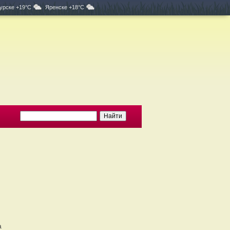
урске +19°C
Яренске +18°C
а