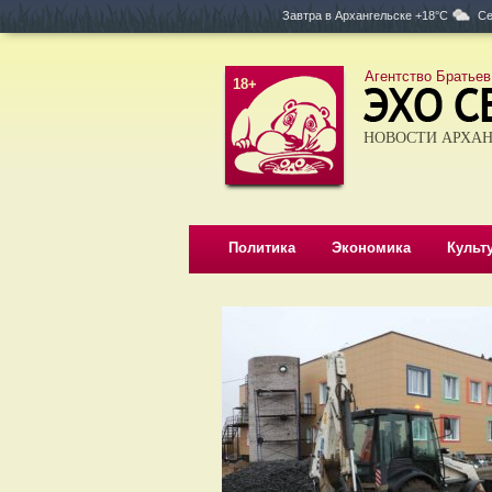
Завтра в
Архангельске +18°C
Се
Агентство Братьев
18+
НОВОСТИ АРХАН
Политика
Экономика
Культ