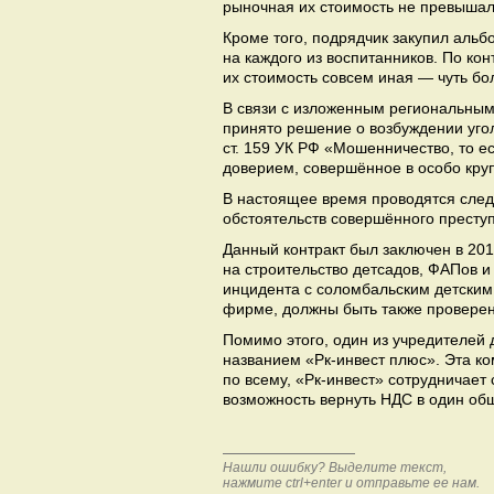
рыночная их стоимость не превышал
Кроме того, подрядчик закупил альб
на каждого из воспитанников. По кон
их стоимость совсем иная — чуть бо
В связи с изложенным региональным
принято решение о возбуждении угол
ст. 159 УК РФ «Мошенничество, то 
доверием, совершённое в особо кру
В настоящее время проводятся след
обстоятельств совершённого престу
Данный контракт был заключен в 201
на строительство детсадов, ФАПов и
инцидента с соломбальским детским
фирме, должны быть также провер
Помимо этого, один из учредителе
названием «Рк-инвест плюс». Эта к
по всему, «Рк-инвест» сотрудничает
возможность вернуть НДС в один об
Нашли ошибку? Выделите текст,
нажмите ctrl+enter и отправьте ее нам.