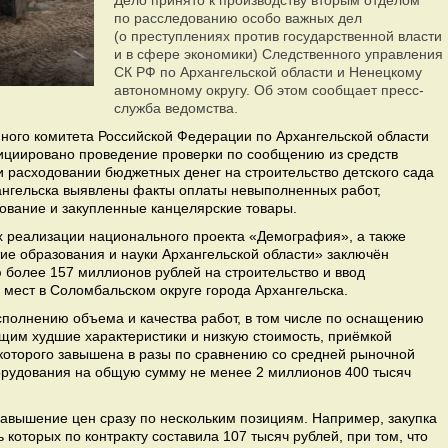
Дело принято к производству вторым отделом
по расследованию особо важных дел
(о преступлениях против государственной власти
и в сфере экономики) Следственного управления
СК РФ по Архангельской области и Ненецкому
автономному округу. Об этом сообщает пресс-
служба ведомства.
ого комитета Российской Федерации по Архангельской области
ициировано проведение проверки по сообщению из средств
 расходовании бюджетных денег на строительство детского сада
ангельска выявлены факты оплаты невыполненных работ,
ование и закупленные канцелярские товары.
ах реализации национального проекта «Демография», а также
ие образования и науки Архангельской области» заключён
 более 157 миллионов рублей на строительство и ввод
5 мест в Соломбальском округе города Архангельска.
полнению объема и качества работ, в том числе по оснащению
щим худшие характеристики и низкую стоимость, приёмкой
 которого завышена в разы по сравнению со средней рыночной
борудования на общую сумму не менее 2 миллионов 400 тысяч
завышение цен сразу по нескольким позициям. Например, закупка
 которых по контракту составила 107 тысяч рублей, при том, что