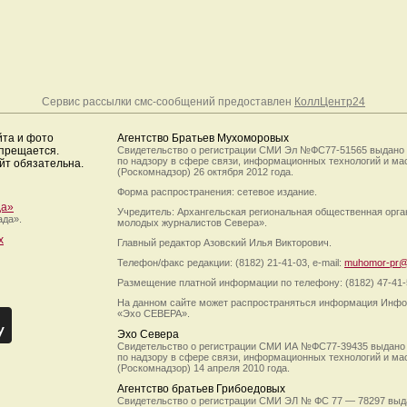
Сервис рассылки смс-сообщений предоставлен
КоллЦентр24
йта и фото
Агентство Братьев Мухоморовых
апрещается.
Свидетельство о регистрации СМИ Эл №ФС77-51565 выдано
по надзору в сфере связи, информационных технологий и м
йт обязательна.
(Роскомнадзор) 26 октября 2012 года.
Форма распространения: сетевое издание.
да»
Учредитель: Архангельская региональная общественная орг
ада».
молодых журналистов Севера».
х
Главный редактор Азовский Илья Викторович.
Телефон/факс редакции: (8182) 21-41-03, e-mail:
muhomor-pr@
Размещение платной информации по телефону: (8182) 47-41-
На данном сайте может распространяться информация Инфо
«Эхо СЕВЕРА».
Эхо Севера
Свидетельство о регистрации СМИ ИА №ФС77-39435 выдано
по надзору в сфере связи, информационных технологий и м
(Роскомнадзор) 14 апреля 2010 года.
Агентство братьев Грибоедовых
Свидетельство о регистрации СМИ ЭЛ № ФС 77 — 78297 выд