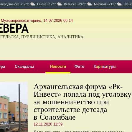
веродвинске +17°C
Онеге +17°C
Вельске +24°C
Мирном +21°C
Шенк
 Мухоморовых,вторник, 14.07.2026 06:14
ГЕЛЬСКА, ПУБЛИЦИСТИКА, АНАЛИТИКА
ура
Скандалы
Новости
Фото
К
а
р
и
к
а
т
у
р
ы
Архангельская фирма «Рк-
Инвест» попала под уголовку
за мошенничество при
строительстве детсада
в Соломбале
12.11.2020 11:59