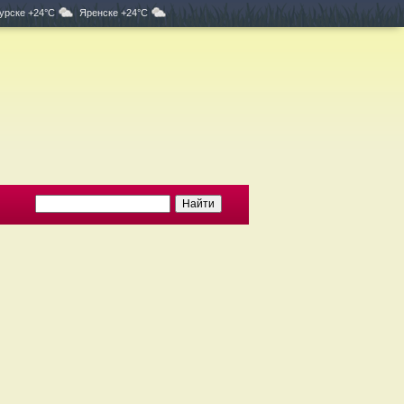
урске +24°C
Яренске +24°C