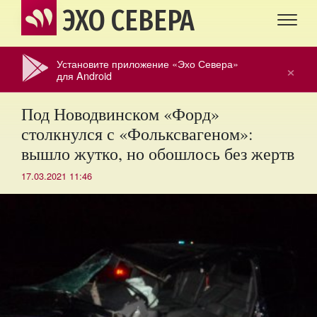
ЭХО СЕВЕРА
Установите приложение «Эхо Севера»
×
для Android
Под Новодвинском «Форд»
столкнулся с «Фольксвагеном»:
вышло жутко, но обошлось без жертв
17.03.2021 11:46