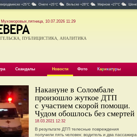
веродвинске +25°C
Онеге +25°C
Вельске +28°C
Мирном +27°C
Шенк
 Мухоморовых,пятница, 10.07.2026 11:29
ГЕЛЬСКА, ПУБЛИЦИСТИКА, АНАЛИТИКА
ура
Скандалы
Новости
Фото
К
а
р
и
к
а
т
у
р
ы
Накануне в Соломбале
произошло жуткое ДТП
с участием скорой помощи.
Чудом обошлось без смертей
18.03.2021 12:32
В результате ДТП телесные повреждения
получили пять человек: водитель и два пассажира