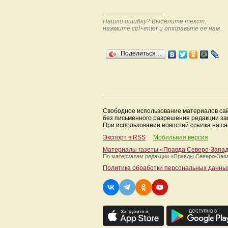
Нашли ошибку? Выделите текст,
нажмите ctrl+enter и отправьте ее нам.
Поделиться…
Свободное использование материалов са
без письменного разрешения редакции з
При использовании новостей ссылка на са
Экспорт в RSS
Мобильная версия
Материалы газеты «Правда Северо-Запа
По материалам редакции
«Правды Северо-Зап
Политика обработки персональных данны