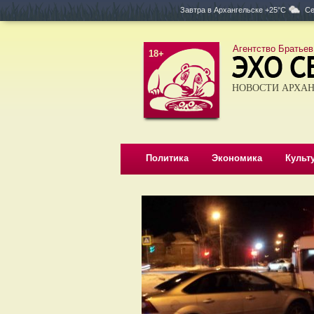
Завтра в
Архангельске +25°C
Се
Агентство Братьев
18+
НОВОСТИ АРХАН
Политика
Экономика
Культ