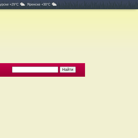
урске +29°C
Яренске +30°C