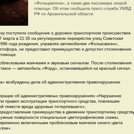
«Фольцвагена», а также два пассажира скорой
помощи. Об этом сообщила пресс-служба УМВД
РФ по Архангельской области.
ску поступило сообщение о дорожно-транспортном происшествии.
 марта в 21:35 на регулируемом перекрёстке улиц Советская
1996 года рождения, управляя автомобилем «Фольксваген»,
етофора, не предоставил преимущество и допустил столкновение
 помощи.
облесковыми маячками и звуковым сигналом. После столкновения
 такси — автомобиль «Форд», остановившийся на красный сигнал
на» возбуждены дела об административном правонарушении
дерации об административных правонарушениях «Нарушение
и правил эксплуатации транспортного средства, повлекшее
ей тяжести вреда здоровью потерпевшего»;
епредоставление преимущества в движении транспортному средству
ужные поверхности специальные цветографические схемы,
новременно включенными проблесковым маячком синего цвета
алом».