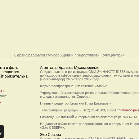
Сервис рассылки смс-сообщений предоставлен
КоллЦентр24
йта и фото
Агентство Братьев Мухоморовых
апрещается.
Свидетельство о регистрации СМИ Эл №ФС77-51565 выдано
по надзору в сфере связи, информационных технологий и м
йт обязательна.
(Роскомнадзор) 26 октября 2012 года.
Форма распространения: сетевое издание.
да»
Учредитель: Архангельская региональная общественная орг
ада».
молодых журналистов Севера».
х
Главный редактор Азовский Илья Викторович.
Телефон/факс редакции: (8182) 21-41-03, e-mail:
muhomor-pr@
Размещение платной информации по телефону: (8182) 47-41-
На данном сайте может распространяться информация Инфо
«Эхо СЕВЕРА».
Эхо Севера
Свидетельство о регистрации СМИ ИА №ФС77-39435 выдано