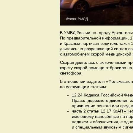
Фото: УМВД.
В УМВД России по городу Архангель
По предварительной информации, 17
и Красных партизан водитель такси 
двигаясь на разрешающий сигнал св
с автомобилем скорой медицинской
Скорая двигалась с включенными пр
карету скорой помощи отбросило на
светофора.
В отношении водителя «Фольксваге
по следующим статьям:
12.24 Кодекса Российской Фе
Правил дорожного движения ил
причинение легкого или средн
часть 2 статьи 12.17 КоАП «Н
имеющему нанесённые на нар
надписи и обозначения, с од
и специальным звуковым сигн