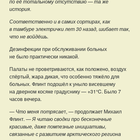
по её тотальному отсутствию — та же
история.
Соответственно и в самих сортирах, как
в тамбуре электрички лет 30 назад, шибает так,
что не войдёшь.
Дезинфекции при обслуживании больных
не было практически никакой.
Палаты не проветриваются, как положено, воздух
спёртый, жара дикая, что особенно тяжёло для
больных. Флинт подошёл к уныло висевшему
на дверном косяке градуснику — +31°C. Было 7
часов вечера.
— Что меня потрясае
т, — продолжает Михаил
Флинт.
— Я читаю сводки про бесконечные
красивые, даже помпезные инициативы,
связанные с развитием арктического региона