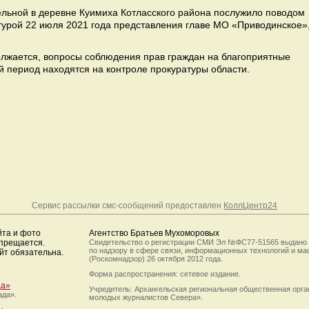
льной в деревне Куимиха Котласского района послужило поводом
урой 22 июля 2021 года представления главе МО «Приводинское»
лжается, вопросы соблюдения прав граждан на благоприятные
й период находятся на контроле прокуратуры области.
Сервис рассылки смс-сообщений предоставлен
КоллЦентр24
йта и фото
Агентство Братьев Мухоморовых
апрещается.
Свидетельство о регистрации СМИ Эл №ФС77-51565 выдано
по надзору в сфере связи, информационных технологий и м
йт обязательна.
(Роскомнадзор) 26 октября 2012 года.
Форма распространения: сетевое издание.
да»
Учредитель: Архангельская региональная общественная орг
ада».
молодых журналистов Севера».