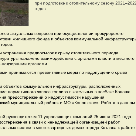
при подготовке к отопительному сезону 2021–202
годов.
олее актуальных вопросов при осуществлении прокурорского
отовки жилищного фонда и объектов коммунальной инфраструктур
годов.
и устранения предпосылок к срыву отопительного периода
окуратуры налажено взаимодействие с органами власти и местного
о-надзорными органами.
рами принимаются превентивные меры по недопущению срыва
.
ти объектов коммунальной инфраструктуры, расположенных
твие нормативного запаса топлива в котельных в посёлке Коноша
ния предостережений о недопустимости нарушения
шский муниципальный район» и МО «Коношское». Работа в данном
ой руководителям 11 управляющих компаний 25 июня 2021 года
достережения в связи с ненадлежащей организацией работ
нальных систем в многоквартирных домах города Котласа к работе