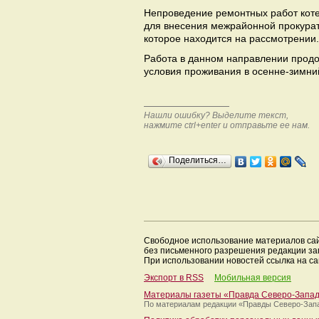
Непроведение ремонтных работ коте
для внесения межрайонной прокурат
которое находится на рассмотрении.
Работа в данном направлении продо
условия проживания в осенне-зимни
Нашли ошибку? Выделите текст,
нажмите ctrl+enter и отправьте ее нам.
Поделиться…
Свободное использование материалов са
без письменного разрешения редакции з
При использовании новостей ссылка на са
Экспорт в RSS
Мобильная версия
Материалы газеты «Правда Северо-Запа
По материалам редакции
«Правды Северо-Зап