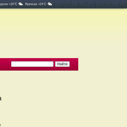
урске +20°C
Яренске +24°C
а
и