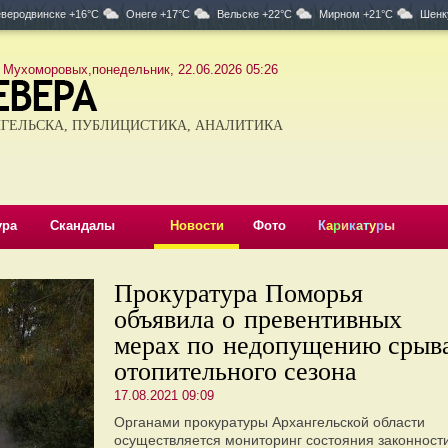
веродвинске +16°C
Онеге +17°C
Вельске +22°C
Мирном +21°C
Шенк
 Мухоморовых,понедельник, 22.06.2026 05:26
ГЕЛЬСКА, ПУБЛИЦИСТИКА, АНАЛИТИКА
ура
Скандалы
Новости
Фото
К
а
р
и
к
а
т
у
р
ы
Прокуратура Поморья
объявила о превентивных
мерах по недопущению срыв
отопительного сезона
17.08.2021 09:09
Органами прокуратуры Архангельской области
осуществляется мониторинг состояния законност