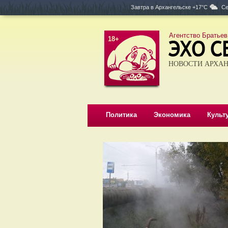
Завтра в
Архангельске +17°C
Се
Агентство Братьев
18+
НОВОСТИ АРХАН
Политика
Экономика
Культ