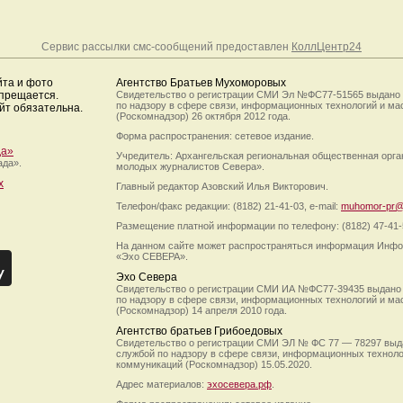
Сервис рассылки смс-сообщений предоставлен
КоллЦентр24
йта и фото
Агентство Братьев Мухоморовых
апрещается.
Свидетельство о регистрации СМИ Эл №ФС77-51565 выдано
по надзору в сфере связи, информационных технологий и м
йт обязательна.
(Роскомнадзор) 26 октября 2012 года.
Форма распространения: сетевое издание.
да»
Учредитель: Архангельская региональная общественная орг
ада».
молодых журналистов Севера».
х
Главный редактор Азовский Илья Викторович.
Телефон/факс редакции: (8182) 21-41-03, e-mail:
muhomor-pr@
Размещение платной информации по телефону: (8182) 47-41-
На данном сайте может распространяться информация Инфо
«Эхо СЕВЕРА».
Эхо Севера
Свидетельство о регистрации СМИ ИА №ФС77-39435 выдано
по надзору в сфере связи, информационных технологий и м
(Роскомнадзор) 14 апреля 2010 года.
Агентство братьев Грибоедовых
Свидетельство о регистрации СМИ ЭЛ № ФС 77 — 78297 выд
службой по надзору в сфере связи, информационных технол
коммуникаций (Роскомнадзор) 15.05.2020.
Адрес материалов:
эхосевера.рф
.