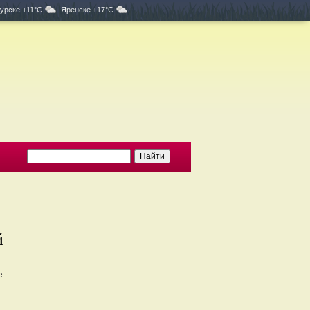
урске +11°C
Яренске +17°C
й
е