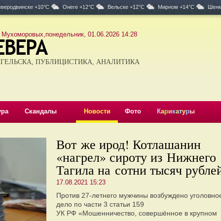
веродвинске +10°C
Онеге +12°C
Вельске +12°C
Мирном +14°C
Шенк
 Мухоморовых,понедельник, 01.06.2026 14:28
ГЕЛЬСКА, ПУБЛИЦИСТИКА, АНАЛИТИКА
ура
Скандалы
Новости
Фото
К
а
р
и
к
а
т
у
р
ы
Вот же ирод! Котлашанин
«нагрел» сироту из Нижнего
Тагила на сотни тысяч рубле
17.08.2021 15:23
Против 27-летнего мужчины возбуждено уголовно
дело по части 3 статьи 159
УК РФ «Мошенничество, совершённое в крупном