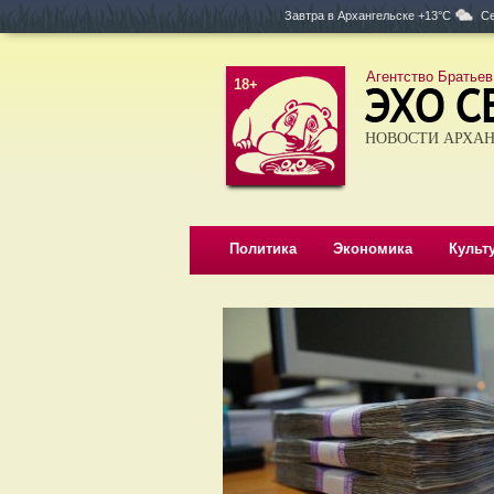
Завтра в
Архангельске +13°C
Се
Агентство Братьев
18+
НОВОСТИ АРХАН
Политика
Экономика
Культ