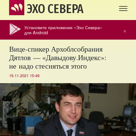
ЭХО СЕВЕРА
Установите приложение «Эхо Севера»
×
для Android
Вице-спикер Архоблсобрания
Дятлов — «Давыдову.Индекс»:
не надо стесняться этого
19.11.2021 15:49