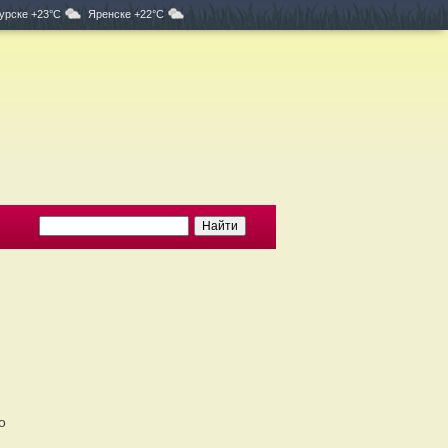
урске +23°C
Яренске +22°C
о