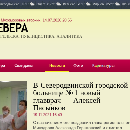
веродвинске +16°C
Онеге +17°C
Вельске +20°C
Мирном +22°C
Шенк
 Мухоморовых,вторник, 14.07.2026 20:55
ГЕЛЬСКА, ПУБЛИЦИСТИКА, АНАЛИТИКА
ура
Скандалы
Новости
Фото
К
а
р
и
к
а
т
у
р
ы
В Северодвинской городской
больнице № 1 новый
главврач — Алексей
Пасынков
19.11.2021 16:49
С назначением его поздравил глава региональног
Минздрава Александр Герштанский и отметил