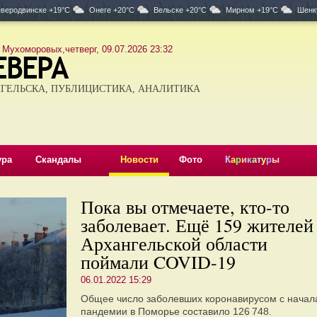
веродвинске +19°C
Онеге +20°C
Вельске +20°C
Мирном +19°C
Шенк
 Мухоморовых,четверг, 09.07.2026 23:32
ГЕЛЬСКА, ПУБЛИЦИСТИКА, АНАЛИТИКА
ура
Скандалы
Новости
Фото
К
а
р
и
к
а
т
у
р
ы
Пока вы отмечаете, кто-то
заболевает. Ещё 159 жителей
Архангельской области
поймали COVID-19
06.01.2022 15:29
Общее число заболевших коронавирусом с начал
пандемии в Поморье составило 126 748.