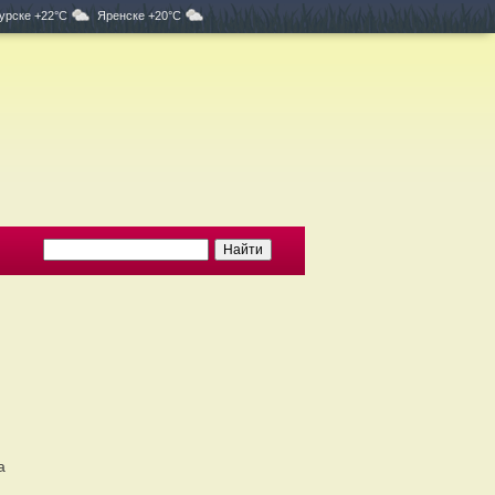
урске +22°C
Яренске +20°C
а