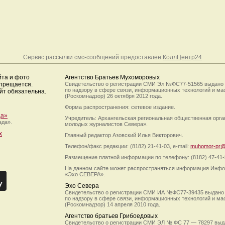
Сервис рассылки смс-сообщений предоставлен
КоллЦентр24
йта и фото
Агентство Братьев Мухоморовых
апрещается.
Свидетельство о регистрации СМИ Эл №ФС77-51565 выдано
по надзору в сфере связи, информационных технологий и м
йт обязательна.
(Роскомнадзор) 26 октября 2012 года.
Форма распространения: сетевое издание.
да»
Учредитель: Архангельская региональная общественная орг
ада».
молодых журналистов Севера».
х
Главный редактор Азовский Илья Викторович.
Телефон/факс редакции: (8182) 21-41-03, e-mail:
muhomor-pr@
Размещение платной информации по телефону: (8182) 47-41-
На данном сайте может распространяться информация Инфо
«Эхо СЕВЕРА».
Эхо Севера
Свидетельство о регистрации СМИ ИА №ФС77-39435 выдано
по надзору в сфере связи, информационных технологий и м
(Роскомнадзор) 14 апреля 2010 года.
Агентство братьев Грибоедовых
Свидетельство о регистрации СМИ ЭЛ № ФС 77 — 78297 выд