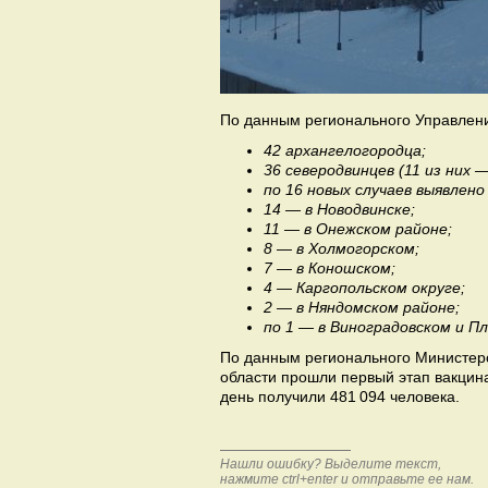
По данным регионального Управлен
42 архангелогородца;
36 северодвинцев (11 из них
по 16 новых случаев выявлено
14 — в Новодвинске;
11 — в Онежском районе;
8 — в Холмогорском;
7 — в Коношском;
4 — Каргопольском округе;
2 — в Няндомском районе;
по 1 — в Виноградовском и Пл
По данным регионального Министерс
области прошли первый этап вакцин
день получили 481 094 человека.
Нашли ошибку? Выделите текст,
нажмите ctrl+enter и отправьте ее нам.