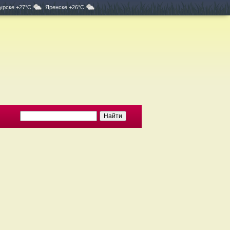
урске +27°C
Яренске +26°C