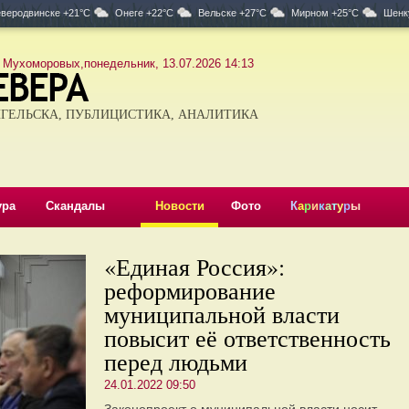
веродвинске +21°C
Онеге +22°C
Вельске +27°C
Мирном +25°C
Шенк
 Мухоморовых,понедельник, 13.07.2026 14:13
ГЕЛЬСКА, ПУБЛИЦИСТИКА, АНАЛИТИКА
ура
Скандалы
Новости
Фото
К
а
р
и
к
а
т
у
р
ы
«Единая Россия»:
реформирование
муниципальной власти
повысит её ответственность
перед людьми
24.01.2022 09:50