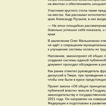
на местах и обеспечивать инициа
Участники круглого стола также пре
на местах. Как рассказал исполнит
края Александр Русанов, в них вход
— На этих площадках рассматрива
довольно успешно себя показала, 
края.
В заключение Олег Мельниченко отм
не идёт о сокращении муниципальны
к улучшению системы оплаты их труд
Напомним, законопроект об общих п
создания системы единой публичной
документ проходил обсуждение в ре
Как ранее отметил руководитель фра
дискуссий в Твери, при проведении
чтобы они были в курсе предстоящи
Проект закона «Об общих принципах
публичной власти» внесли в Госдум
законодательству и государственно
2021 года. Он направлен на соверш
Федерации и подготовлен в развитие