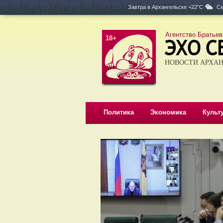
Завтра в
Архангельске +22°C
Се
Агентство Братьев
18+
НОВОСТИ АРХАН
Политика
Экономика
Культ