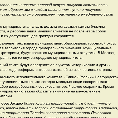
селением и назначен главой округа, получит возможность
аким образом мы в каждом населенном пункте получаем
самоуправления и организуем практически ежедневную связь
что муниципальная власть должна оставаться самым близким
ти, а реорганизация муниципалитетов не повлечёт за собой
и их доступность для граждан сохранится.
анение трёх видов муниципальных образований: городской округ,
кая территория города федерального значения. Муниципальные
 критериям, будут являться муниципальными округами. В Москве,
храняются их внутригородские муниципалитеты.
ий также будут определяться с учетом исторических и других
сть в ходе реформы интересы жителей во всех регионах страны.
онального исполнительного комитета «Единой России» Новгородско
ыступлении отметил, что сегодня молодые люди воспринимают
набор востребованных сервисов, который важно сохранить. Кроме
му управлению важно обратить внимание на межселенные,
итории.
юрисдикцию более крупных территорий и им будет тяжело
го, чтобы решать вопросы отдаленных территорий. Например,
на территории Талабских островов в акватории Псковского
ное образование именно для того, чтобы решать вопросы