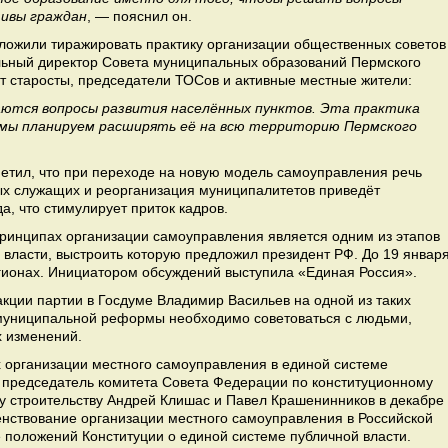
тивы граждан
, — пояснил он.
дложили тиражировать практику организации общественных советов
ельный директор Совета муниципальных образований Пермского
ят старосты, председатели ТОСов и активные местные жители:
ются вопросы развития населённых пунктов. Эта практика
и мы планируем расширять её на всю территорию Пермского
етил, что при переходе на новую модель самоуправления речь
х служащих и реорганизация муниципалитетов приведёт
а, что стимулирует приток кадров.
ринципах организации самоуправления является одним из этапов
 власти, выстроить которую предложил президент РФ. До 19 январ
гионах. Инициатором обсуждений выступила «Единая Россия».
кции партии в Госдуме Владимир Васильев на одной из таких
 муниципальной реформы необходимо советоваться с людьми,
х изменений.
 организации местного самоуправления в единой системе
у председатель комитета Совета Федерации по конституционному
му строительству Андрей Клишас и Павел Крашенинников в декабре
енствование организации местного самоуправления в Российской
 положений Конституции о единой системе публичной власти.