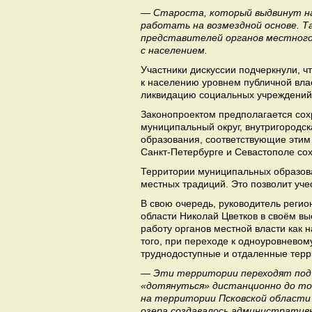
— Староста, который выдвинут на
работать на возмездной основе. Т
представителей органов местного 
с населением.
Участники дискуссии подчеркнули, 
к населению уровнем публичной влас
ликвидацию социальных учреждений 
Законопроектом предполагается сохр
муниципальный округ, внутригородс
образования, соответствующие этим
Санкт-Петербурге и Севастополе со
Территории муниципальных образован
местных традиций. Это позволит уче
В свою очередь, руководитель реги
области Николай Цветков в своём в
работу органов местной власти как 
того, при переходе к одноуровнево
труднодоступные и отдаленные терр
— Эти территории переходят под 
«дотянуться» дистанционно до то
на территории Псковской области 
озера создавалось административ