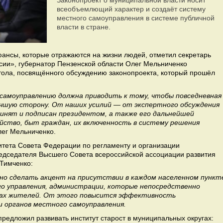
Законопроект о муниципальной власти носит
всеобъемлющий характер и создаёт систему
местного самоуправления в системе публичной
власти в стране.
юансы, которые отражаются на жизни людей, отметил секретарь
сии», губернатор Пензенской области Олег Мельниченко
стола, посвящённого обсуждению законопроекта, который прошёл
самоуправлению должна приводить к тому, чтобы повседневная
учшую сторону. От наших усилий — от экспертного обсуждения
принят и подписан президентом, а также его дальнейшей
йство, быт граждан, их включенность в систему решения
лег Мельниченко.
итета Совета Федерации по регламенту и организации
едседателя Высшего Совета всероссийской ассоциации развития
Тимченко:
но сделать акцент на присутствии в каждом населенном пункт
 управления, администрации, которые непосредственно
сах жителей. От этого повысится эффективность
 органов местного самоуправления.
предложил развивать институт старост в муниципальных округах: