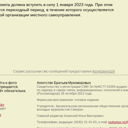
екта должна вступить в силу 1 января 2023 года. При этом
тся переходный период, в течение которого осуществляется
ой организации местного самоуправления.
Сервис рассылки смс-сообщений предоставлен
КоллЦентр24
йта и фото
Агентство Братьев Мухоморовых
апрещается.
Свидетельство о регистрации СМИ Эл №ФС77-51565 выдано
по надзору в сфере связи, информационных технологий и м
йт обязательна.
(Роскомнадзор) 26 октября 2012 года.
Форма распространения: сетевое издание.
да»
Учредитель: Архангельская региональная общественная орг
ада».
молодых журналистов Севера».
х
Главный редактор Азовский Илья Викторович.
Телефон/факс редакции: (8182) 21-41-03, e-mail:
muhomor-pr@