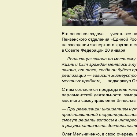
Фото: «Единая Россия».
Его основная задача — учесть все н
Пензенского отделения «Единой Рос
на заседании экспертного круглого 
в Совете Федерации 20 января.
— Реализация закона по местному 
жизнь и быт граждан менялись в л
закона, от того, когда он будет 
реализации — зависит жизнеустро
местных проблем
, — подчеркнул О
С ним согласился председатель ком
парламентской деятельности, зампр
местного самоуправления Вячеслав 
— При реализации инициативы нуж
представителей территориального
смогут решать вопросы в интере
и результативность деятельности
Олег Мельниченко, в свою очередь, 