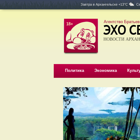
Завтра в
Архангельске +13°C
Се
Агентство Братьев
18+
НОВОСТИ АРХАН
Политика
Экономика
Культ