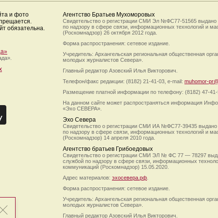
йта и фото
Агентство Братьев Мухоморовых
апрещается.
Свидетельство о регистрации СМИ Эл №ФС77-51565 выдано
по надзору в сфере связи, информационных технологий и м
йт обязательна.
(Роскомнадзор) 26 октября 2012 года.
Форма распространения: сетевое издание.
да»
Учредитель: Архангельская региональная общественная орг
ада».
молодых журналистов Севера».
х
Главный редактор Азовский Илья Викторович.
Телефон/факс редакции: (8182) 21-41-03, e-mail:
muhomor-pr@
Размещение платной информации по телефону: (8182) 47-41-
На данном сайте может распространяться информация Инфо
«Эхо СЕВЕРА».
Эхо Севера
Свидетельство о регистрации СМИ ИА №ФС77-39435 выдано
по надзору в сфере связи, информационных технологий и м
(Роскомнадзор) 14 апреля 2010 года.
Агентство братьев Грибоедовых
Свидетельство о регистрации СМИ ЭЛ № ФС 77 — 78297 выд
службой по надзору в сфере связи, информационных технол
коммуникаций (Роскомнадзор) 15.05.2020.
Адрес материалов:
эхосевера.рф
.
Форма распространения: сетевое издание.
Учредитель: Архангельская региональная общественная орг
молодых журналистов Севера».
Главный редактор Азовский Илья Викторович.