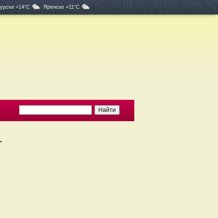
урске +14°C
Яренске +11°C
т