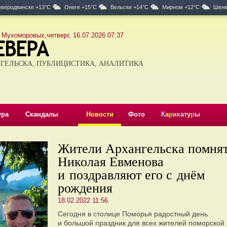
веродвинске +13°C
Онеге +15°C
Вельске +14°C
Мирном +12°C
Шенк
 Мухоморовых,четверг, 16.07.2026 07:37
ГЕЛЬСКА, ПУБЛИЦИСТИКА, АНАЛИТИКА
ура
Скандалы
Новости
Фото
К
а
р
и
к
а
т
у
р
ы
Жители Архангельска помня
Николая Евменова
и поздравляют его с днём
рождения
18.02.2022 11:56
Сегодня в столице Поморья радостный день
и большой праздник для всех жителей поморской