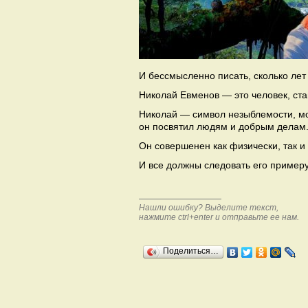
И бессмысленно писать, сколько лет
Николай Евменов — это человек, ст
Николай — символ незыблемости, мо
он посвятил людям и добрым делам
Он совершенен как физически, так и
И все должны следовать его примеру
Нашли ошибку? Выделите текст,
нажмите ctrl+enter и отправьте ее нам.
Поделиться…