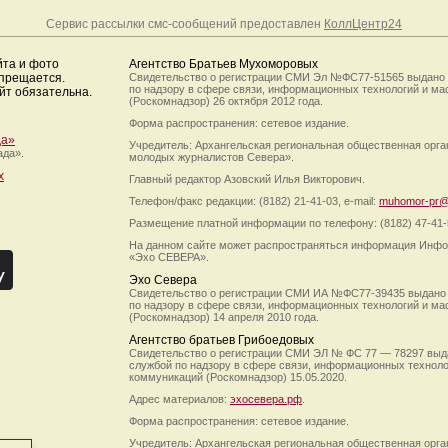
Сервис рассылки смс-сообщений предоставлен
КоллЦентр24
йта и фото
Агентство Братьев Мухоморовых
апрещается.
Свидетельство о регистрации СМИ Эл №ФС77-51565 выдано
по надзору в сфере связи, информационных технологий и м
йт обязательна.
(Роскомнадзор) 26 октября 2012 года.
Форма распространения: сетевое издание.
да»
Учредитель: Архангельская региональная общественная орг
ада».
молодых журналистов Севера».
х
Главный редактор Азовский Илья Викторович.
Телефон/факс редакции: (8182) 21-41-03, e-mail:
muhomor-pr@
Размещение платной информации по телефону: (8182) 47-41-
На данном сайте может распространяться информация Инфо
«Эхо СЕВЕРА».
Эхо Севера
Свидетельство о регистрации СМИ ИА №ФС77-39435 выдано
по надзору в сфере связи, информационных технологий и м
(Роскомнадзор) 14 апреля 2010 года.
Агентство братьев Грибоедовых
Свидетельство о регистрации СМИ ЭЛ № ФС 77 — 78297 выд
службой по надзору в сфере связи, информационных технол
коммуникаций (Роскомнадзор) 15.05.2020.
Адрес материалов:
эхосевера.рф
.
Форма распространения: сетевое издание.
Учредитель: Архангельская региональная общественная орг