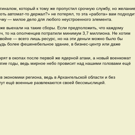
***
гиналом, который к тому же пропустил срочную службу, но желани
оть автомат-то держал?» не потерял, то эта «работа» вам подходит
очку — милое дело для любого неустроенного элемента.
же выехали на такие сборы. Если предположить, что каждому
яч, то на ополченцев потратили минимум 3,7 миллиона. Не хотим
 войне — всего лишь ресурс, но на эти деньги можно было бы
будь более фешенебельное здание, в бизнес-центр или даже
орят в окопах после первой же ядерной атаки, а новый военкомат
лгие годы, ведь мирное небо провисит над нашими головами ещё
в экономики региона, ведь в Архангельской области и без
 тут ещё военные развлекаются своей бессмыслицей.