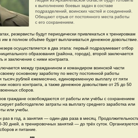
Людей из Архангельской области будут готовить
к выполнению боевых задач в составе
подразделений, воинских частей и соединений.
Обещают отрыв от постоянного места работы
с его сохранением.
матах, резервисты будут периодически привлекаться к тренировкам
х им в полном объёме будет выплачиваться денежное довольствие.
езерв осуществляется в два этапа: первый подразумевает отбор
иципального образования (района, города), второй заключается
ть и заключение с ними контракта.
аключается между гражданином и командиром воинской части
 своему основному заработку по месту постоянной работы
ти тысяч рублей ежемесячно, единовременную выплату от пяти
ии нового контракта, а также денежное довольствие от 25 до 50
 военных сборов.
ов граждане освобождаются от работы или учёбы с сохранением
сирует работодателю затраты на выплату среднего заработка или
ты или учебы.
н раз в год, а занятия — один-два раза в месяц. Продолжительност
0-30 дней, а тренировочных занятий — до трёх суток. Организуются
 сборов и питание.