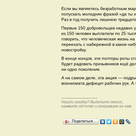
Если вы являетесь безработным мар
попускать молодняк фразой «да ты х
Раз в год получить лишнюю тридцат
Первые 150 добровольцев недавно у
из 150 человек выплатили по 25 тыс
говорить, что человеческая жизнь на
переехать с набережной в какое-ни
новостройку.
В конце концов, эти полторы роты сг
будет радовать призывников ещё до
ни одно поколение.
А на самом деле, эта акция — подры
военкомата дефицит рабочих рук. А
Нашли ошибку? Выделите текст,
нажмите ctrl+enter и отправьте ее нам.
Поделиться…