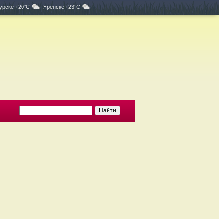
урске +20°C
Яренске +23°C