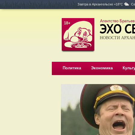
Завтра в
Архангельске +18°C
Се
Агентство Братьев
18+
НОВОСТИ АРХАН
Политика
Экономика
Культ