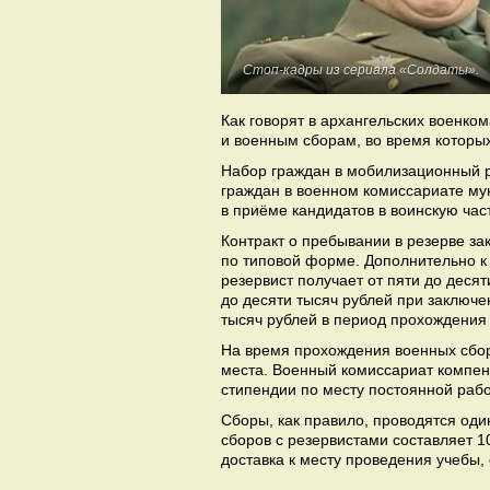
Стоп-кадры из сериала «Солдаты».
Как говорят в архангельских военко
и военным сборам, во время которы
Набор граждан в мобилизационный р
граждан в военном комиссариате мун
в приёме кандидатов в воинскую час
Контракт о пребывании в резерве з
по типовой форме. Дополнительно к
резервист получает от пяти до деся
до десяти тысяч рублей при заключен
тысяч рублей в период прохождения
На время прохождения военных сбор
места. Военный комиссариат компен
стипендии по месту постоянной рабо
Сборы, как правило, проводятся оди
сборов с резервистами составляет 1
доставка к месту проведения учебы,