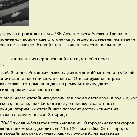
дзору за строительством «РВК-Архангельск» Алексея Тришина,
заполненной водой чаше отстойника успешно проведены испытания
осов не возникло. Второй этап — гидравлические испытания
ки — выполнены из нержавеющей стали, что обеспечит
и.
 собой железобетонные емкости диаметром 40 метров и глубиной
ханическая и биологическая очистка. Эти сооружения играют
ских стоков, которые попадают в речку Хатарицу, далее —
 виде практически чистой воды.
о вторичного отстойника увеличится время отстаивания воды и, как
ных вод, прошедших биологическую очистку в аэротенках.
рукции вторичных отстойников позволит достичь снижения
вам на выпуске в реке Хаторица.
70-80 тысяч кубометров сточных вод из 10 городских коллекторов
водка пик может доходить до 115-120 тысяч кбм. Это — предел
я важнейшего узла системы очистки стоков была выделена