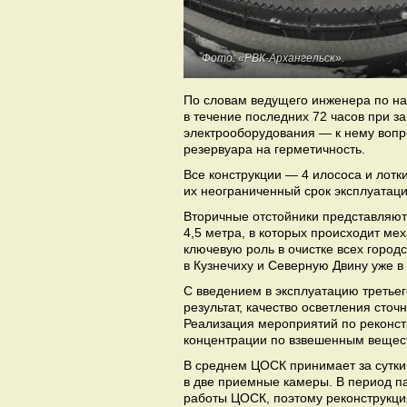
Фото: «РВК-Архангельск».
По словам ведущего инженера по на
в течение последних 72 часов при 
электрооборудования — к нему вопр
резервуара на герметичность.
Все конструкции — 4 илососа и лот
их неограниченный срок эксплуатаци
Вторичные отстойники представляют
4,5 метра, в которых происходит ме
ключевую роль в очистке всех город
в Кузнечиху и Северную Двину уже в
С введением в эксплуатацию третьег
результат, качество осветления сточ
Реализация мероприятий по реконст
концентрации по взвешенным вещест
В среднем ЦОСК принимает за сутки 
в две приемные камеры. В период па
работы ЦОСК, поэтому реконструкци