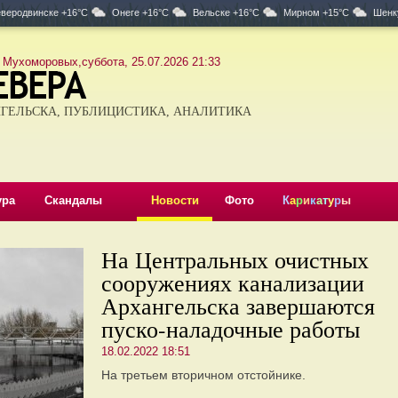
веродвинске +16°C
Онеге +16°C
Вельске +16°C
Мирном +15°C
Шенк
 Мухоморовых,суббота, 25.07.2026 21:33
ГЕЛЬСКА, ПУБЛИЦИСТИКА, АНАЛИТИКА
ура
Скандалы
Новости
Фото
К
а
р
и
к
а
т
у
р
ы
На Центральных очистных
сооружениях канализации
Архангельска завершаются
пуско-наладочные работы
18.02.2022 18:51
На третьем вторичном отстойнике.