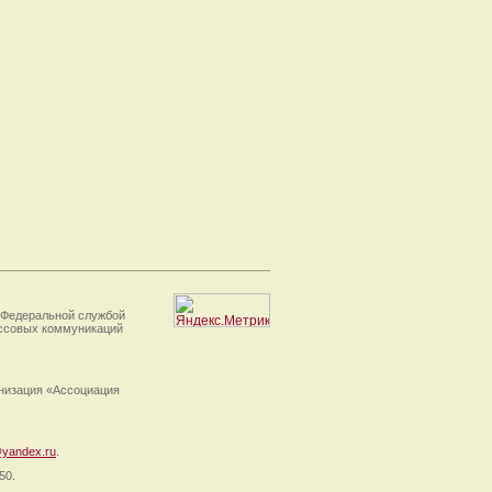
 Федеральной службой
ассовых коммуникаций
анизация «Ассоциация
yandex.ru
.
50.