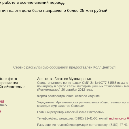
 к работе в осенне-зимний период.
тия на эти цели было направлено более 25 млн рублей.
Сервис рассылки смс-сообщений предоставлен
КоллЦентр24
йта и фото
Агентство Братьев Мухоморовых
апрещается.
Свидетельство о регистрации СМИ Эл №ФС77-51565 выдано
по надзору в сфере связи, информационных технологий и м
йт обязательна.
(Роскомнадзор) 26 октября 2012 года.
Форма распространения: сетевое издание.
да»
Учредитель: Архангельская региональная общественная орг
ада».
молодых журналистов Севера».
х
Главный редактор Азовский Илья Викторович.
Телефон/факс редакции: (8182) 21-41-03, e-mail:
muhomor-pr@
Размещение платной информации по телефону: (8182) 47-41-