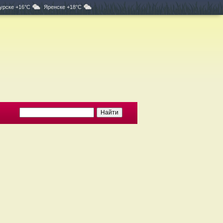
урске +16°C
Яренске +18°C