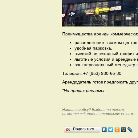
Преимущества аренды коммерческих
расположение в самом центре 
удобная парковка,
высокий пешеходный трафик и 
льготные условия и арендные 
ваш персональный менеджер п
Телефон: +7 (953) 930-66-30.
Арендодатель готов предложить друг
*На правах рекламы
Нашли ошибку? Выделите текст,
нажмите ctrl+enter и отправьте ее нам.
Поделиться…