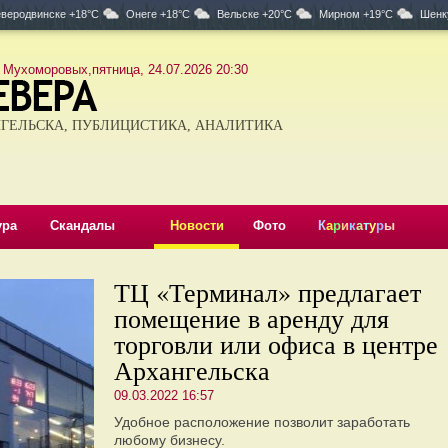
веродвинске +18°C
Онеге +18°C
Вельске +20°C
Мирном +19°C
Шенк
 Мухоморовых,пятница, 24.07.2026 20:30
ГЕЛЬСКА, ПУБЛИЦИСТИКА, АНАЛИТИКА
ура
Скандалы
Новости
Фото
К
а
р
и
к
а
т
у
р
ы
ТЦ «Терминал» предлагает
помещение в аренду для
торговли или офиса в центре
Архангельска
09.03.2022 16:57
Удобное расположение позволит заработать
любому бизнесу.