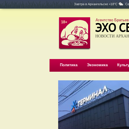
Завтра в
Архангельске +18°C
Се
Агентство Братьев
18+
НОВОСТИ АРХАН
Политика
Экономика
Культ