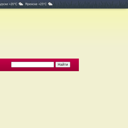
урске +20°C
Яренске +23°C