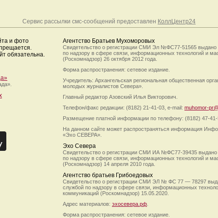
Сервис рассылки смс-сообщений предоставлен
КоллЦентр24
йта и фото
Агентство Братьев Мухоморовых
апрещается.
Свидетельство о регистрации СМИ Эл №ФС77-51565 выдано
по надзору в сфере связи, информационных технологий и м
йт обязательна.
(Роскомнадзор) 26 октября 2012 года.
Форма распространения: сетевое издание.
да»
Учредитель: Архангельская региональная общественная орг
ада».
молодых журналистов Севера».
х
Главный редактор Азовский Илья Викторович.
Телефон/факс редакции: (8182) 21-41-03, e-mail:
muhomor-pr@
Размещение платной информации по телефону: (8182) 47-41-
На данном сайте может распространяться информация Инфо
«Эхо СЕВЕРА».
Эхо Севера
Свидетельство о регистрации СМИ ИА №ФС77-39435 выдано
по надзору в сфере связи, информационных технологий и м
(Роскомнадзор) 14 апреля 2010 года.
Агентство братьев Грибоедовых
Свидетельство о регистрации СМИ ЭЛ № ФС 77 — 78297 выд
службой по надзору в сфере связи, информационных технол
коммуникаций (Роскомнадзор) 15.05.2020.
Адрес материалов:
эхосевера.рф
.
Форма распространения: сетевое издание.