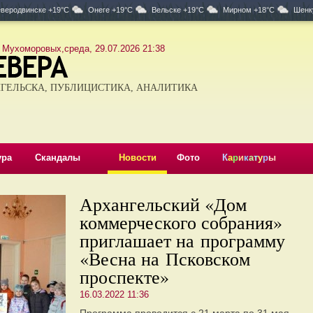
веродвинске +19°C
Онеге +19°C
Вельске +19°C
Мирном +18°C
Шенк
 Мухоморовых,среда, 29.07.2026 21:38
ГЕЛЬСКА, ПУБЛИЦИСТИКА, АНАЛИТИКА
ура
Скандалы
Новости
Фото
К
а
р
и
к
а
т
у
р
ы
Архангельский «Дом
коммерческого собрания»
приглашает на программу
«Весна на Псковском
проспекте»
16.03.2022 11:36