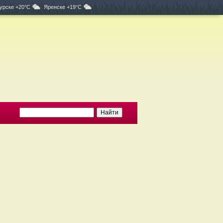
урске +20°C
Яренске +19°C