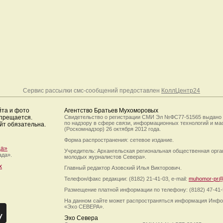
Сервис рассылки смс-сообщений предоставлен
КоллЦентр24
йта и фото
Агентство Братьев Мухоморовых
апрещается.
Свидетельство о регистрации СМИ Эл №ФС77-51565 выдано
по надзору в сфере связи, информационных технологий и м
йт обязательна.
(Роскомнадзор) 26 октября 2012 года.
Форма распространения: сетевое издание.
да»
Учредитель: Архангельская региональная общественная орг
ада».
молодых журналистов Севера».
х
Главный редактор Азовский Илья Викторович.
Телефон/факс редакции: (8182) 21-41-03, e-mail:
muhomor-pr@
Размещение платной информации по телефону: (8182) 47-41-
На данном сайте может распространяться информация Инфо
«Эхо СЕВЕРА».
Эхо Севера