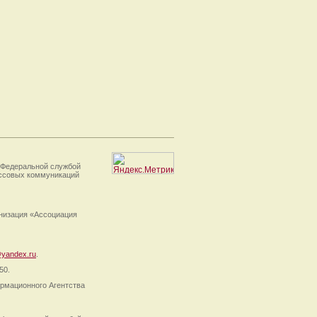
 Федеральной службой
ассовых коммуникаций
анизация «Ассоциация
yandex.ru
.
50.
рмационного Агентства