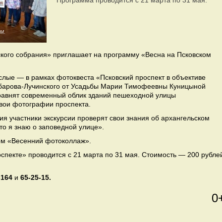
Программа проводится с 21 марта по 31 мая.
м.
кого собрания» приглашает на программу «Весна на Псковском
слые — в рамках фотоквеста «Псковский проспект в объективе
мбарова-Лучинского от Усадьбы Марии Тимофеевны Куницыной
равнят современный облик зданий пешеходной улицы
вои фотографии проспекта.
я участники экскурсии проверят свои знания об архангельском
то я знаю о заповедной улице».
ом «Весенний фотоколлаж».
спекте» проводится с 21 марта по 31 мая. Стоимость — 200 рубле
-164
и
65-25-15.
0