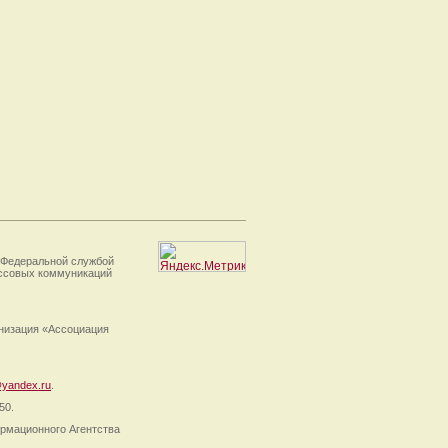
 Федеральной службой
ассовых коммуникаций
анизация «Ассоциация
yandex.ru
.
50.
рмационного Агентства