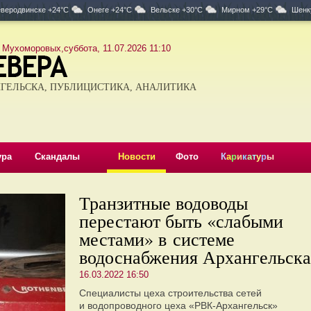
веродвинске +24°C
Онеге +24°C
Вельске +30°C
Мирном +29°C
Шенк
 Мухоморовых,суббота, 11.07.2026 11:10
ГЕЛЬСКА, ПУБЛИЦИСТИКА, АНАЛИТИКА
ура
Скандалы
Новости
Фото
К
а
р
и
к
а
т
у
р
ы
Транзитные водоводы
перестают быть «слабыми
местами» в системе
водоснабжения Архангельска
16.03.2022 16:50
Специалисты цеха строительства сетей
и водопроводного цеха «РВК-Архангельск»