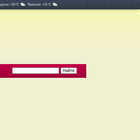
урске +30°C
Яренске +31°C