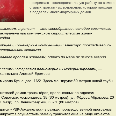
продолжают последовательную работу по замене
старых транзитных водоводов, которые проходят
в подвалах многоквартирных домов.
называем, транзит — это своеобразное наследие советского
а актуальна при комплексном строительстве жилых
годов.
г общее», инженерные коммуникации зачастую прокладывались
материальной экономии.
давало проблем жителям, однако по мере их износа аварии
 сетях и стараемся планомерно их модернизировать,
—
хангельск» Алексей Еремеев.
мирала Кузнецова, 16/2. Здесь монтируют 80 метров новой трубы
 жителей домов-транзитёров, проложенных по адресам:
р. Советских космонавтов, 35 (80 метров), ул. Фёдора Абрамова, 20
1 метр), пр. Ленинградский, 352/1 (80 метров).
дится «РВК-Архангельск» в рамках производственной программы
анируется осуществить замену транзитов ещё на ряде объектов