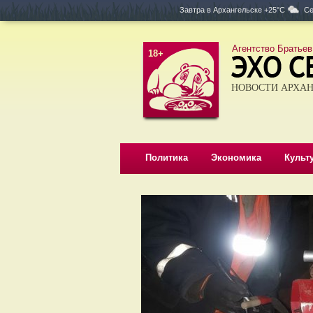
Завтра в
Архангельске +25°C
Се
Агентство Братьев
18+
НОВОСТИ АРХАН
Политика
Экономика
Культ