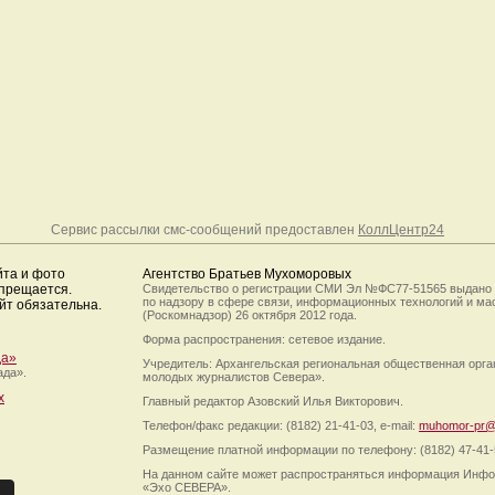
Сервис рассылки смс-сообщений предоставлен
КоллЦентр24
йта и фото
Агентство Братьев Мухоморовых
апрещается.
Свидетельство о регистрации СМИ Эл №ФС77-51565 выдано
по надзору в сфере связи, информационных технологий и м
йт обязательна.
(Роскомнадзор) 26 октября 2012 года.
Форма распространения: сетевое издание.
да»
Учредитель: Архангельская региональная общественная орг
ада».
молодых журналистов Севера».
х
Главный редактор Азовский Илья Викторович.
Телефон/факс редакции: (8182) 21-41-03, e-mail:
muhomor-pr@
Размещение платной информации по телефону: (8182) 47-41-
На данном сайте может распространяться информация Инфо
«Эхо СЕВЕРА».