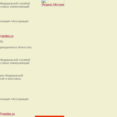
 Федеральной службой
ассовых коммуникаций
анизация «Ассоциация
yandex.ru
.
50.
рмационного Агентства
 Федеральной службой
ассовых коммуникаций
ано Федеральной
огий и массовых
анизация «Ассоциация
@yandex.ru
.