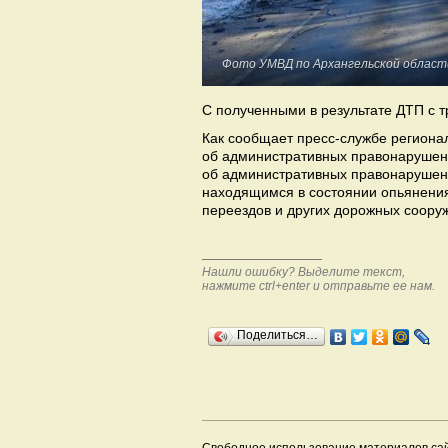
Фото УМВД по Архангельской област
С полученными в результате ДТП с 
Как сообщает пресс-службе региона
об административных правонарушени
об административных правонарушен
находящимся в состоянии опьянения
переездов и других дорожных соору
Нашли ошибку? Выделите текст,
нажмите ctrl+enter и отправьте ее нам.
Поделиться…