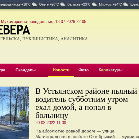
веродвинске +18°C
Онеге +20°C
Вельске +23°C
Мирном +24°C
Шенк
 Мухоморовых,понедельник, 13.07.2026 22:05
ГЕЛЬСКА, ПУБЛИЦИСТИКА, АНАЛИТИКА
ура
Скандалы
Новости
Фото
К
а
р
и
к
а
т
у
р
ы
В Устьянском районе пьяный
водитель субботним утром
ехал домой, а попал в
больницу
20.03.2022 11:00
На абсолютно ровной дороге — улица
Магистральная в посёлке Октябрьский — мужчин