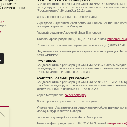
йта и фото
Агентство Братьев Мухоморовых
апрещается.
Свидетельство о регистрации СМИ Эл №ФС77-51565 выдано
по надзору в сфере связи, информационных технологий и м
йт обязательна.
(Роскомнадзор) 26 октября 2012 года.
Форма распространения: сетевое издание.
да»
Учредитель: Архангельская региональная общественная орг
ада».
молодых журналистов Севера».
х
Главный редактор Азовский Илья Викторович.
Телефон/факс редакции: (8182) 21-41-03, e-mail:
muhomor-pr@
Размещение платной информации по телефону: (8182) 47-41-
На данном сайте может распространяться информация Инфо
«Эхо СЕВЕРА».
Эхо Севера
Свидетельство о регистрации СМИ ИА №ФС77-39435 выдано
по надзору в сфере связи, информационных технологий и м
(Роскомнадзор) 14 апреля 2010 года.
Агентство братьев Грибоедовых
Свидетельство о регистрации СМИ ЭЛ № ФС 77 — 78297 выд
службой по надзору в сфере связи, информационных технол
коммуникаций (Роскомнадзор) 15.05.2020.
Адрес материалов:
эхосевера.рф
.
Форма распространения: сетевое издание.
Учредитель: Архангельская региональная общественная орг
молодых журналистов Севера».
Главный редактор Азовский Илья Викторович.
Телефон/факс редакции: (8182) 21-41-03, e-mail:
smigriboedov