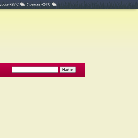
урске +25°C
Яренске +24°C
а