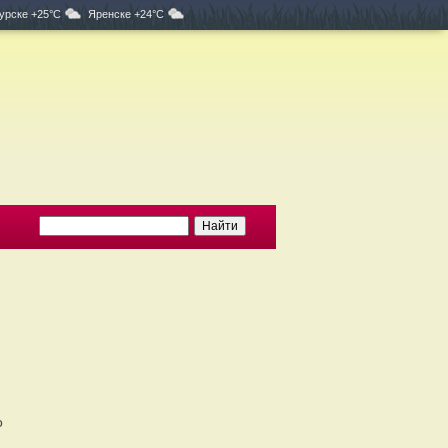
урске +25°C
Яренске +24°C
о