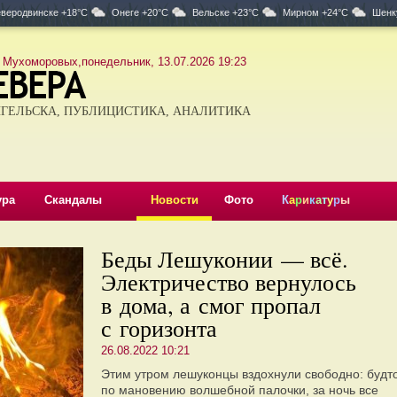
веродвинске +18°C
Онеге +20°C
Вельске +23°C
Мирном +24°C
Шенк
 Мухоморовых,понедельник, 13.07.2026 19:23
ГЕЛЬСКА, ПУБЛИЦИСТИКА, АНАЛИТИКА
ура
Скандалы
Новости
Фото
К
а
р
и
к
а
т
у
р
ы
Беды Лешуконии — всё.
Электричество вернулось
в дома, а смог пропал
с горизонта
26.08.2022 10:21
Этим утром лешуконцы вздохнули свободно: будт
по мановению волшебной палочки, за ночь все