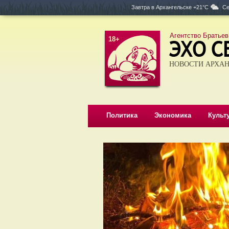
Завтра в
Архангельске +21°C
Се
Агентство Братьев
18+
НОВОСТИ АРХАН
Политика
Экономика
Культ