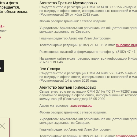
йта и фото
Агентство Братьев Мухоморовых
апрещается.
Свидетельство о регистрации СМИ Эл №ФС77-51565 выдано
по надзору в сфере связи, информационных технологий и м
йт обязательна.
(Роскомнадзор) 26 октября 2012 года.
Форма распространения: сетевое издание.
да»
Учредитель: Архангельская региональная общественная орг
ада».
молодых журналистов Севера».
х
Главный редактор Азовский Илья Викторович.
Телефон/факс редакции: (8182) 21-41-03, e-mail:
muhomor-pr@
Размещение платной информации по телефону: (8182) 47-41-
На данном сайте может распространяться информация Инфо
«Эхо СЕВЕРА».
Эхо Севера
Свидетельство о регистрации СМИ ИА №ФС77-39435 выдано
по надзору в сфере связи, информационных технологий и м
(Роскомнадзор) 14 апреля 2010 года.
Агентство братьев Грибоедовых
Свидетельство о регистрации СМИ ЭЛ № ФС 77 — 78297 выд
службой по надзору в сфере связи, информационных технол
коммуникаций (Роскомнадзор) 15.05.2020.
Адрес материалов:
эхосевера.рф
.
Форма распространения: сетевое издание.
Учредитель: Архангельская региональная общественная орг
молодых журналистов Севера».
Главный редактор Азовский Илья Викторович.
Телефон/факс редакции: (8182) 21-41-03, e-mail:
smigriboedov