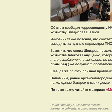
Об этом сообщил корреспонденту ИА
хозяйству Владислав Шевцов.
Чиновник также пояснил, что соотв
выводить на нужные параметры ПНС
Заметим, что слова Шевцова нескол
хозяйства Алексея Ганущенко, которы
теплоснабжения не выявлено, но п
прим.ред
.
)
не получают достаточн
Шевцов же по сути признал проблем
Напомним, ранее архангелогородцы 
на холодные батареи в своих домах
По теме также читайте материал
«Мо
Нашли ошибку? Выделите текст,
нажмите ctrl+enter и отправьте ее нам.