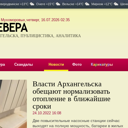
веродвинске +13°C
Онеге +15°C
Вельске +14°C
Мирном +12°C
Шенк
 Мухоморовых,четверг, 16.07.2026 02:35
ГЕЛЬСКА, ПУБЛИЦИСТИКА, АНАЛИТИКА
ура
Скандалы
Новости
Фото
К
а
р
и
к
а
т
у
р
ы
Власти Архангельска
обещают нормализовать
отопление в ближайшие
сроки
24.10.2022 16:08
Две повысительные насосные станции сейчас
выходят на полную мощность, батареи в жилых