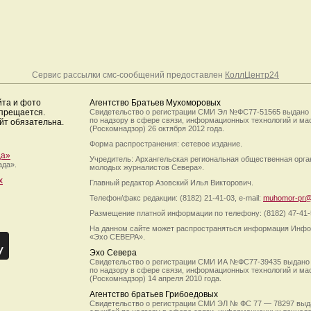
Сервис рассылки смс-сообщений предоставлен
КоллЦентр24
йта и фото
Агентство Братьев Мухоморовых
апрещается.
Свидетельство о регистрации СМИ Эл №ФС77-51565 выдано
по надзору в сфере связи, информационных технологий и м
йт обязательна.
(Роскомнадзор) 26 октября 2012 года.
Форма распространения: сетевое издание.
да»
Учредитель: Архангельская региональная общественная орг
ада».
молодых журналистов Севера».
х
Главный редактор Азовский Илья Викторович.
Телефон/факс редакции: (8182) 21-41-03, e-mail:
muhomor-pr@
Размещение платной информации по телефону: (8182) 47-41-
На данном сайте может распространяться информация Инфо
«Эхо СЕВЕРА».
Эхо Севера
Свидетельство о регистрации СМИ ИА №ФС77-39435 выдано
по надзору в сфере связи, информационных технологий и м
(Роскомнадзор) 14 апреля 2010 года.
Агентство братьев Грибоедовых
Свидетельство о регистрации СМИ ЭЛ № ФС 77 — 78297 выд