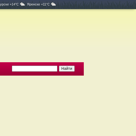
урске +14°C
Яренске +11°C