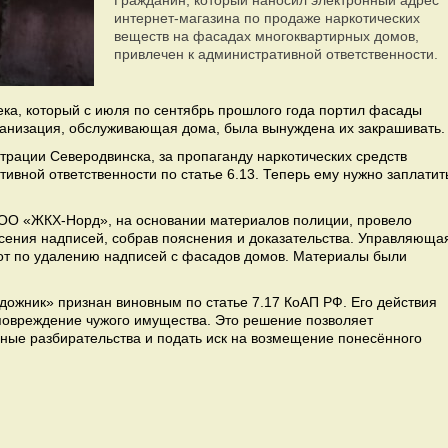
Гражданин, который наносил электронный адрес
интернет-магазина по продаже наркотических
веществ на фасадах многоквартирных домов,
привлечен к административной ответственности.
ка, который с июля по сентябрь прошлого года портил фасады
анизация, обслуживающая дома, была вынуждена их закрашивать.
трации Северодвинска, за пропаганду наркотических средств
ивной ответственности по статье 6.13. Теперь ему нужно заплатит
ООО «ЖКХ-Норд», на основании материалов полиции, провело
сения надписей, собрав пояснения и доказательства. Управляюща
от по удалению надписей с фасадов домов. Материалы были
дожник» признан виновным по статье 7.17 КоАП РФ. Его действия
овреждение чужого имущества. Это решение позволяет
ые разбирательства и подать иск на возмещение понесённого