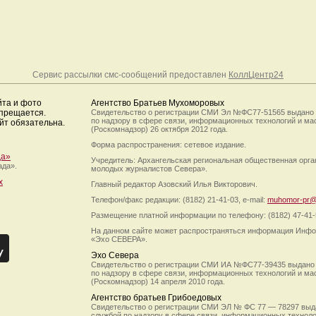
Сервис рассылки смс-сообщений предоставлен
КоллЦентр24
йта и фото
Агентство Братьев Мухоморовых
апрещается.
Свидетельство о регистрации СМИ Эл №ФС77-51565 выдано
по надзору в сфере связи, информационных технологий и м
йт обязательна.
(Роскомнадзор) 26 октября 2012 года.
Форма распространения: сетевое издание.
да»
Учредитель: Архангельская региональная общественная орг
ада».
молодых журналистов Севера».
х
Главный редактор Азовский Илья Викторович.
Телефон/факс редакции: (8182) 21-41-03, e-mail:
muhomor-pr@
Размещение платной информации по телефону: (8182) 47-41-
На данном сайте может распространяться информация Инфо
«Эхо СЕВЕРА».
Эхо Севера
Свидетельство о регистрации СМИ ИА №ФС77-39435 выдано
по надзору в сфере связи, информационных технологий и м
(Роскомнадзор) 14 апреля 2010 года.
Агентство братьев Грибоедовых
Свидетельство о регистрации СМИ ЭЛ № ФС 77 — 78297 выд
службой по надзору в сфере связи, информационных технол