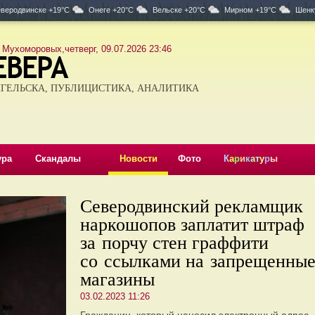
веродвинске +19°C
Онеге +20°C
Вельске +20°C
Мирном +19°C
Шенк
 Мухоморовых,четверг, 09.07.2026 23:46
ГЕЛЬСКА, ПУБЛИЦИСТИКА, АНАЛИТИКА
ура
Скандалы
Новости
Фото
К
а
р
и
к
а
т
у
р
ы
Северодвинский рекламщик
наркошопов заплатит штраф
за порчу стен граффити
со ссылками на запрещенны
магазины
03.02.2023 11:26