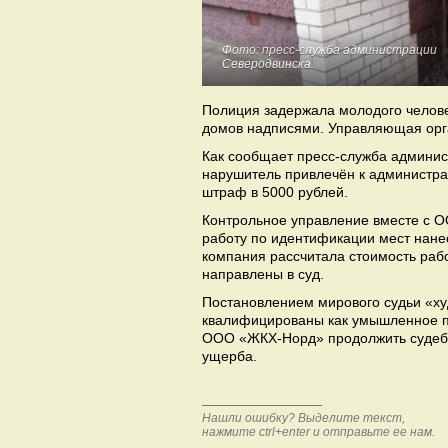
Фото: пресс-служба администрации
Северодвинска.
Полиция задержала молодого челове
домов надписями. Управляющая орг
Как сообщает пресс-служба админис
нарушитель привлечён к администрат
штраф в 5000 рублей.
Контрольное управление вместе с 
работу по идентификации мест нане
компания рассчитала стоимость раб
направлены в суд.
Постановлением мирового судьи «ху
квалифицированы как умышленное п
ООО «ЖКХ-Норд» продолжить судебн
ущерба.
Нашли ошибку? Выделите текст,
нажмите ctrl+enter и отправьте ее нам.