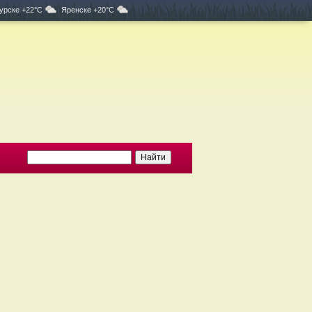
урске +22°C
Яренске +20°C
е