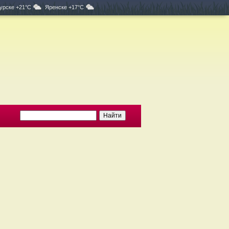
урске +21°C
Яренске +17°C