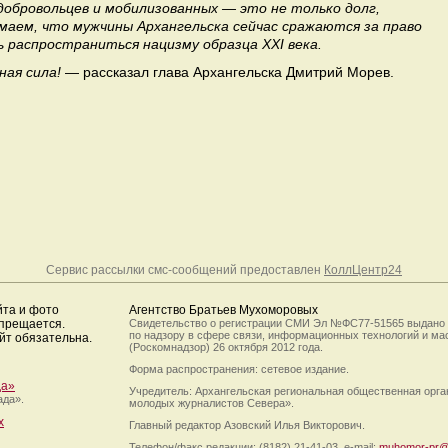
обровольцев и мобилизованных — это не только долг,
имаем, что мужчины Архангельска сейчас сражаются за право
ь распространиться нацизму образца XXI века.
ная сила!
— рассказал глава Архангельска Дмитрий Морев.
Сервис рассылки смс-сообщений предоставлен
КоллЦентр24
йта и фото
Агентство Братьев Мухоморовых
апрещается.
Свидетельство о регистрации СМИ Эл №ФС77-51565 выдано
по надзору в сфере связи, информационных технологий и м
йт обязательна.
(Роскомнадзор) 26 октября 2012 года.
Форма распространения: сетевое издание.
да»
Учредитель: Архангельская региональная общественная орг
ада».
молодых журналистов Севера».
х
Главный редактор Азовский Илья Викторович.
Телефон/факс редакции: (8182) 21-41-03, e-mail:
muhomor-pr@