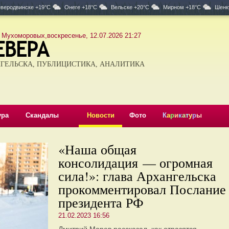
веродвинске +19°C
Онеге +18°C
Вельске +20°C
Мирном +18°C
Шенк
 Мухоморовых,воскресенье, 12.07.2026 21:27
ГЕЛЬСКА, ПУБЛИЦИСТИКА, АНАЛИТИКА
ура
Скандалы
Новости
Фото
К
а
р
и
к
а
т
у
р
ы
«Наша общая
консолидация — огромная
сила!»: глава Архангельска
прокомментировал Послание
президента РФ
21.02.2023 16:56