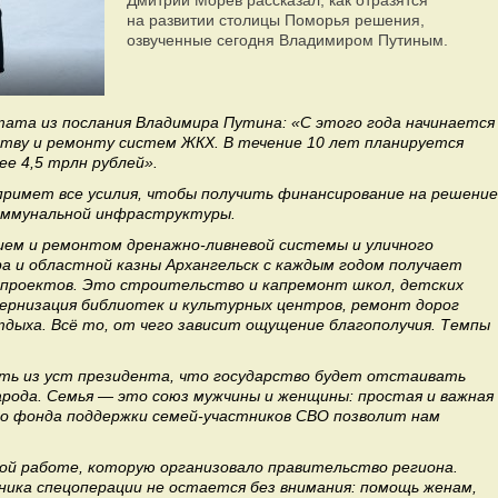
Дмитрий Морев рассказал, как отразятся
на развитии столицы Поморья решения,
озвученные сегодня Владимиром Путиным.
ата из послания Владимира Путина: «С этого года начинается
тву и ремонту систем ЖКХ. В течение 10 лет планируется
ее 4,5 трлн рублей».
примет все усилия, чтобы получить финансирование на решение
коммунальной инфраструктуры.
ием и ремонтом дренажно-ливневой системы и уличного
а и областной казны Архангельск с каждым годом получает
цпроектов. Это строительство и капремонт школ, детских
дернизация библиотек и культурных центров, ремонт дорог
дыха. Всё то, от чего зависит ощущение благополучия. Темпы
ать из уст президента, что государство будет отстаивать
рода. Семья — это союз мужчины и женщины: простая и важная
го фонда поддержки семей-участников СВО позволит нам
ой работе, которую организовало правительство региона.
тника спецоперации не остается без внимания: помощь женам,