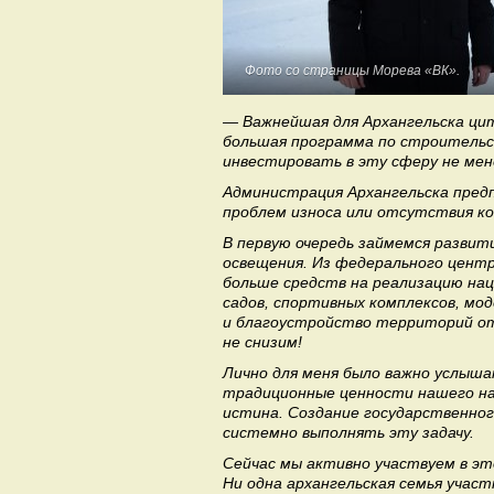
Фото со страницы Морева «ВК».
— Важнейшая для Архангельска цит
большая программа по строительс
инвестировать в эту сферу не мен
Администрация Архангельска пред
проблем износа или отсутствия 
В первую очередь займемся развит
освещения. Из федерального центр
больше средств на реализацию на
садов, спортивных комплексов, мо
и благоустройство территорий от
не снизим!
Лично для меня было важно услыш
традиционные ценности нашего на
истина. Создание государственно
системно выполнять эту задачу.
Сейчас мы активно участвуем в эт
Ни одна архангельская семья учас