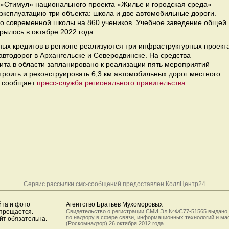
«Стимул» национального проекта «Жилье и городская среда»
 эксплуатацию три объекта: школа и две автомобильные дороги.
во современной школы на 860 учеников. Учебное заведение общей
рылось в октябре 2022 года.
ых кредитов в регионе реализуются три инфраструктурных проект
автодорог в Архангельске и Северодвинске. На средства
ита в области запланировано к реализации пять мероприятий
троить и реконструировать 6,3 км автомобильных дорог местного
— сообщает
пресс-служба регионального правительства
.
Сервис рассылки смс-сообщений предоставлен
КоллЦентр24
йта и фото
Агентство Братьев Мухоморовых
апрещается.
Свидетельство о регистрации СМИ Эл №ФС77-51565 выдано
по надзору в сфере связи, информационных технологий и м
йт обязательна.
(Роскомнадзор) 26 октября 2012 года.