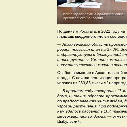
Фото: пресс-служба правительства
Архангельской области.
По данным Росстата, в 2022 году на 
площадь введённого жилья составила
— Архангельская область продемон
регион превысил план на 27,3%. В
инфраструктуры и благоустройст
и инструменты. Именно комплексны
повышать качество жизни в регион
Особое внимание в Архангельской о
фонда. С начала реализации програ
человек из 230,85 тысяч м² неприго
— В прошлом году построили 17 мн
дома, и, таким образом, программ
по предоставлению жилья людям, д
угрозой разрушения. При поддержк
нам удалось расселить 10,4 тысяч
многоквартирных домах
, — отмети
Цыбульский.