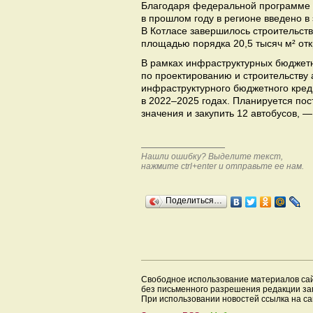
Благодаря федеральной программе 
в прошлом году в регионе введено в
В Котласе завершилось строительст
площадью порядка 20,5 тысяч м² отк
В рамках инфраструктурных бюджетн
по проектированию и строительству 
инфраструктурного бюджетного кред
в 2022–2025 годах. Планируется пос
значения и закупить 12 автобусов, 
Нашли ошибку? Выделите текст,
нажмите ctrl+enter и отправьте ее нам.
Поделиться…
Свободное использование материалов са
без письменного разрешения редакции з
При использовании новостей ссылка на са