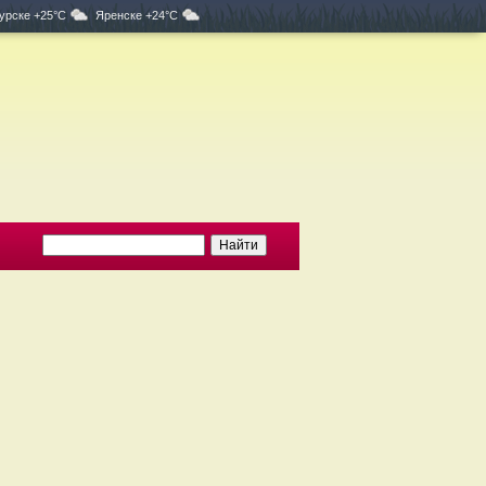
урске +25°C
Яренске +24°C