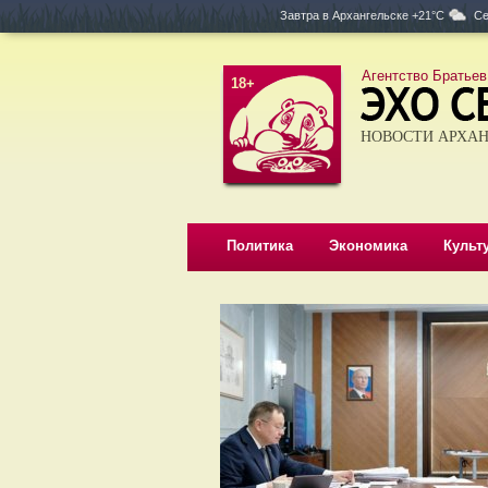
Завтра в
Архангельске +21°C
Се
Агентство Братьев
18+
НОВОСТИ АРХАН
Политика
Экономика
Культ