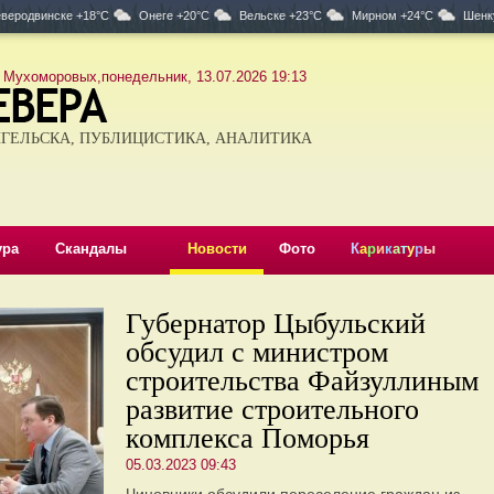
веродвинске +18°C
Онеге +20°C
Вельске +23°C
Мирном +24°C
Шенк
 Мухоморовых,понедельник, 13.07.2026 19:13
ГЕЛЬСКА, ПУБЛИЦИСТИКА, АНАЛИТИКА
ура
Скандалы
Новости
Фото
К
а
р
и
к
а
т
у
р
ы
Губернатор Цыбульский
обсудил с министром
строительства Файзуллиным
развитие строительного
комплекса Поморья
05.03.2023 09:43