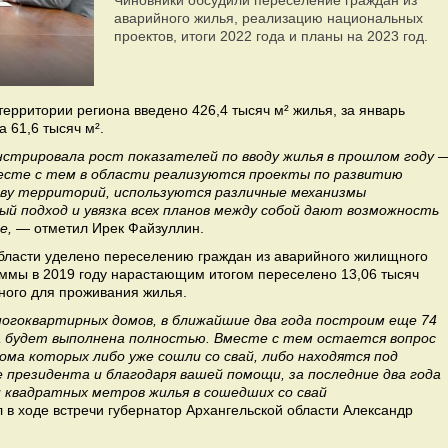
Чиновники обсудили переселение граждан из
аварийного жилья, реализацию национальных
проектов, итоги 2022 года и планы на 2023 год.
территории региона введено 426,4 тысяч м² жилья, за январь
 61,6 тысяч м².
стрировала рост показателей по вводу жилья в прошлом году 
месте с тем в области реализуются проекты по развитию
ву территорий, используются различные механизмы
й подход и увязка всех планов между собой дают возможность
е,
— отметил Ирек Файзуллин.
бласти уделено переселению граждан из аварийного жилищного
ммы в 2019 году нарастающим итогом переселено 13,06 тысяч
дного для проживания жилья.
огоквартирных домов, в ближайшие два года построим еще 74
а будет выполнена полностью. Вместе с тем остается вопрос
ома которых либо уже сошли со свай, либо находятся под
е президента и благодаря вашей помощи, за последние два года
и квадратных метров жилья в сошедших со свай
л в ходе встречи губернатор Архангельской области Александр