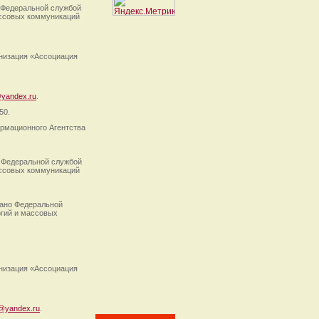
 Федеральной службой
ассовых коммуникаций
анизация «Ассоциация
yandex.ru
.
50.
рмационного Агентства
 Федеральной службой
ассовых коммуникаций
ано Федеральной
огий и массовых
анизация «Ассоциация
@yandex.ru
.