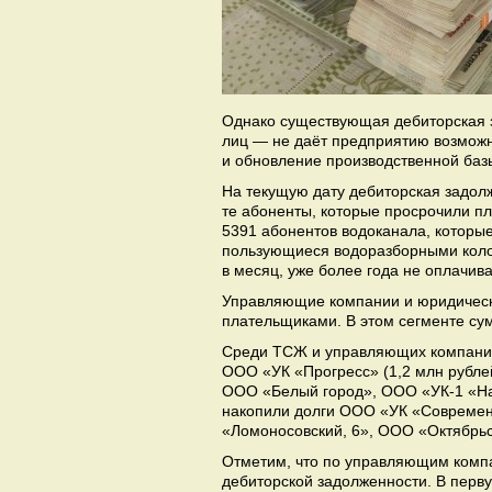
Однако существующая дебиторская з
лиц — не даёт предприятию возможн
и обновление производственной баз
На текущую дату дебиторская задолж
те абоненты, которые просрочили п
5391 абонентов водоканала, которые 
пользующиеся водоразборными колон
в месяц, уже более года не оплачив
Управляющие компании и юридическ
плательщиками. В этом сегменте су
Среди ТСЖ и управляющих компаний 
ООО «УК «Прогресс» (1,2 млн рубле
ООО «Белый город», ООО «УК-1 «На
накопили долги ООО «УК «Современ
«Ломоносовский, 6», ООО «Октябрь
Отметим, что по управляющим комп
дебиторской задолженности. В перв