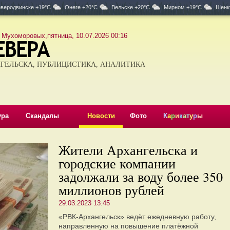
веродвинске +19°C
Онеге +20°C
Вельске +20°C
Мирном +19°C
Шенк
 Мухоморовых,пятница, 10.07.2026 00:16
ГЕЛЬСКА, ПУБЛИЦИСТИКА, АНАЛИТИКА
ура
Скандалы
Новости
Фото
К
а
р
и
к
а
т
у
р
ы
Жители Архангельска и
городские компании
задолжали за воду более 350
миллионов рублей
29.03.2023 13:45
«РВК-Архангельск» ведёт ежедневную работу,
направленную на повышение платёжной