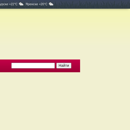
урске +22°C
Яренске +20°C