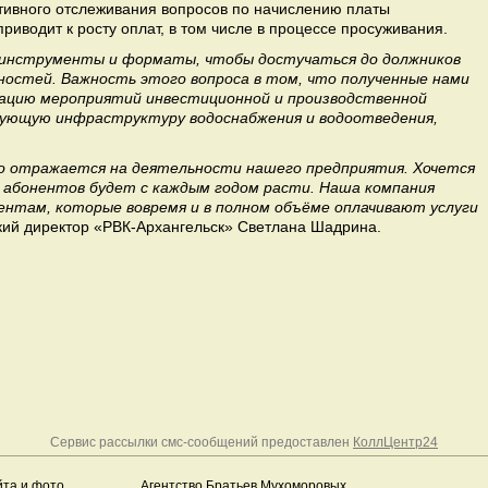
тивного отслеживания вопросов по начислению платы
риводит к росту оплат, в том числе в процессе просуживания.
 инструменты и форматы, чтобы достучаться до должников
нностей. Важность этого вопроса в том, что полученные нами
зацию мероприятий инвестиционной и производственной
ующую инфраструктуру водоснабжения и водоотведения,
 отражается на деятельности нашего предприятия. Хочется
 абонентов будет с каждым годом расти. Наша компания
ентам, которые вовремя и в полном объёме оплачивают услуги
ий директор «РВК-Архангельск» Светлана Шадрина.
Сервис рассылки смс-сообщений предоставлен
КоллЦентр24
йта и фото
Агентство Братьев Мухоморовых