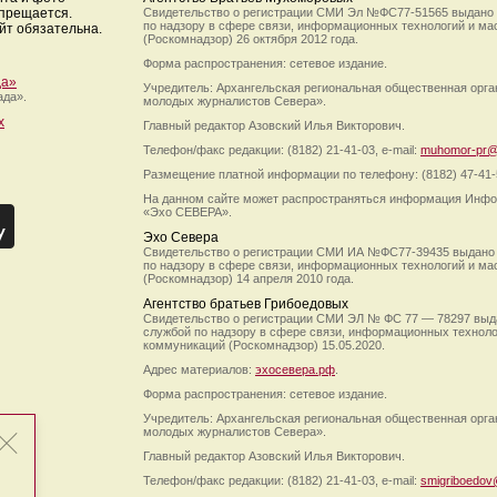
апрещается.
Свидетельство о регистрации СМИ Эл №ФС77-51565 выдано
по надзору в сфере связи, информационных технологий и м
йт обязательна.
(Роскомнадзор) 26 октября 2012 года.
Форма распространения: сетевое издание.
да»
Учредитель: Архангельская региональная общественная орг
ада».
молодых журналистов Севера».
х
Главный редактор Азовский Илья Викторович.
Телефон/факс редакции: (8182) 21-41-03, e-mail:
muhomor-pr@
Размещение платной информации по телефону: (8182) 47-41-
На данном сайте может распространяться информация Инфо
«Эхо СЕВЕРА».
Эхо Севера
Свидетельство о регистрации СМИ ИА №ФС77-39435 выдано
по надзору в сфере связи, информационных технологий и м
(Роскомнадзор) 14 апреля 2010 года.
Агентство братьев Грибоедовых
Свидетельство о регистрации СМИ ЭЛ № ФС 77 — 78297 выд
службой по надзору в сфере связи, информационных технол
коммуникаций (Роскомнадзор) 15.05.2020.
Адрес материалов:
эхосевера.рф
.
Форма распространения: сетевое издание.
Учредитель: Архангельская региональная общественная орг
молодых журналистов Севера».
Главный редактор Азовский Илья Викторович.
Телефон/факс редакции: (8182) 21-41-03, e-mail:
smigriboedov