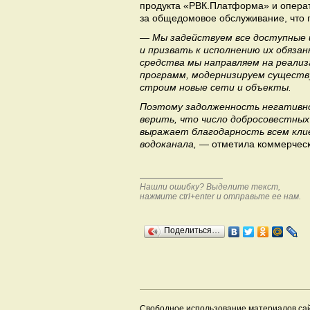
продукта «РВК.Платформа» и опера
за общедомовое обслуживание, что п
— Мы задействуем все доступные
и призвать к исполнению их обяза
средства мы направляем на реали
программ, модернизируем существ
строим новые сети и объекты.
Поэтому задолженность негативно
верить, что число добросовестных
выражает благодарность всем кли
водоканала,
— отметила коммерческ
Нашли ошибку? Выделите текст,
нажмите ctrl+enter и отправьте ее нам.
Поделиться…
Свободное использование материалов са