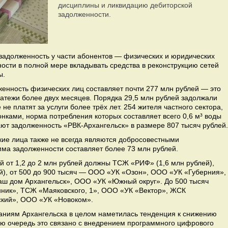
дисциплины и ликвидацию дебиторской
задолженности.
адолженность у части абонентов — физических и юридических
ости в полной мере вкладывать средства в реконструкцию сетей
ы.
енность физических лиц составляет почти 277 млн рублей — это
латежи более двух месяцев. Порядка 29,5 млн рублей задолжали
не платят за услуги более трёх лет. 254 жителя частного сектора,
ками, норма потребления которых составляет всего 0,6 м³ воды
ают задолженность «РВК-Архангельск» в размере 807 тысяч рублей.
ие лица также не всегда являются добросовестными
мма задолженности составляет более 73 млн рублей.
от 1,2 до 2 млн рублей должны ТСЖ «РИФ» (1,6 млн рублей),
й), от 500 до 900 тысяч — ООО «УК «Озон», ООО «УК «Губерния»,
ш дом Архангельск», ООО «УК «Южный округ». До 500 тысяч
ник», ТСЖ «Маяковского, 1», ООО «УК «Вектор», ЖСК
ский», ООО «УК «Новоком».
аниям Архангельска в целом наметилась тенденция к снижению
ую очередь это связано с внедрением программного цифрового