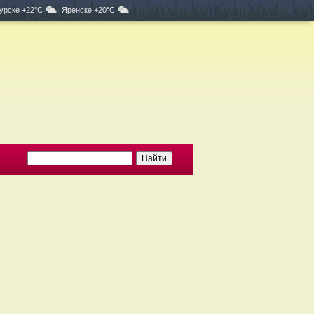
урске +22°C
Яренске +20°C