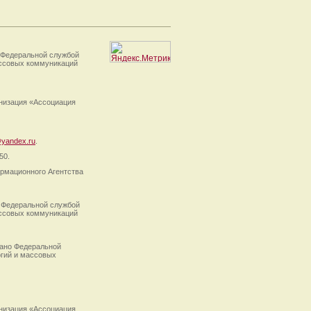
 Федеральной службой
ассовых коммуникаций
анизация «Ассоциация
yandex.ru
.
50.
рмационного Агентства
 Федеральной службой
ассовых коммуникаций
ано Федеральной
огий и массовых
анизация «Ассоциация