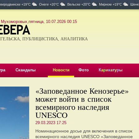
веродвинске +19°C
Онеге +20°C
Вельске +20°C
Мирном +19°C
Шенк
 Мухоморовых,пятница, 10.07.2026 00:15
ГЕЛЬСКА, ПУБЛИЦИСТИКА, АНАЛИТИКА
ура
Скандалы
Новости
Фото
К
а
р
и
к
а
т
у
р
ы
«Заповеданное Кенозерье»
может войти в список
всемирного наследия
UNESCO
29.03.2023 17:25
Номинационное досье для включения в список
всемирного наследия UNESCO «Заповеданное