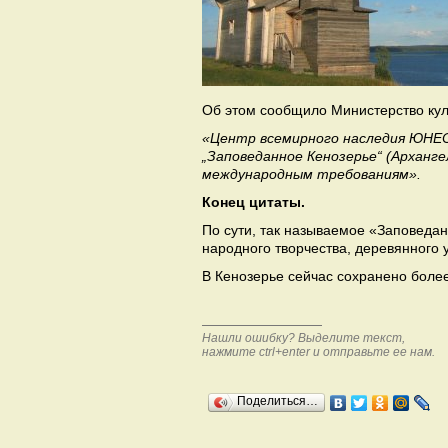
Об этом сообщило Министерство ку
«Центр всемирного наследия ЮНЕС
„Заповеданное Кенозерье“ (Арханг
международным требованиям».
Конец цитаты.
По сути, так называемое «Заповеда
народного творчества, деревянного у
В Кенозерье сейчас сохранено более
Нашли ошибку? Выделите текст,
нажмите ctrl+enter и отправьте ее нам.
Поделиться…