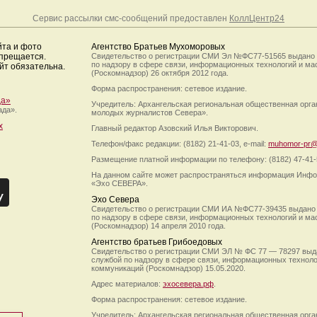
Сервис рассылки смс-сообщений предоставлен
КоллЦентр24
йта и фото
Агентство Братьев Мухоморовых
апрещается.
Свидетельство о регистрации СМИ Эл №ФС77-51565 выдано
по надзору в сфере связи, информационных технологий и м
йт обязательна.
(Роскомнадзор) 26 октября 2012 года.
Форма распространения: сетевое издание.
да»
Учредитель: Архангельская региональная общественная орг
ада».
молодых журналистов Севера».
х
Главный редактор Азовский Илья Викторович.
Телефон/факс редакции: (8182) 21-41-03, e-mail:
muhomor-pr@
Размещение платной информации по телефону: (8182) 47-41-
На данном сайте может распространяться информация Инфо
«Эхо СЕВЕРА».
Эхо Севера
Свидетельство о регистрации СМИ ИА №ФС77-39435 выдано
по надзору в сфере связи, информационных технологий и м
(Роскомнадзор) 14 апреля 2010 года.
Агентство братьев Грибоедовых
Свидетельство о регистрации СМИ ЭЛ № ФС 77 — 78297 выд
службой по надзору в сфере связи, информационных технол
коммуникаций (Роскомнадзор) 15.05.2020.
Адрес материалов:
эхосевера.рф
.
Форма распространения: сетевое издание.
Учредитель: Архангельская региональная общественная орг