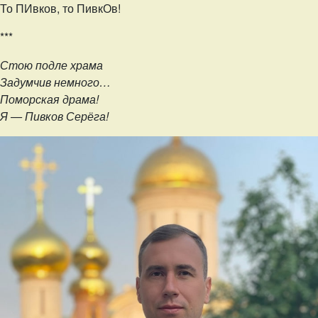
То ПИвков, то ПивкОв!
***
Стою подле храма
Задумчив немного…
Поморская драма!
Я — Пивков Серёга!