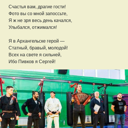
Счастья вам, драгие гости!
Фото вы со мной запоссьте,
Я ж не зря весь день качался,
Улыбался, отжимался!
Я в Архангельске герой —
Статный, бравый, молодой!
Всех на свете я сильней,
Ибо Пивков я Сергей!