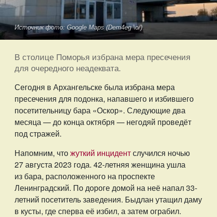
Источник фото: Google Maps (Dem4eg \o/)
В столице Поморья избрана мера пресечения
для очередного неадеквата.
Сегодня в Архангельске была избрана мера
пресечения для подонка, напавшего и избившего
посетительницу бара «Оскор». Следующие два
месяца — до конца октября — негодяй проведёт
под стражей.
Напомним, что
жуткий инцидент
случился ночью
27 августа 2023 года. 42-летняя женщина ушла
из бара, расположенного на проспекте
Ленинградский. По дороге домой на неё напал 33-
летний посетитель заведения. Быдлан утащил даму
в кусты, где сперва её избил, а затем ограбил.