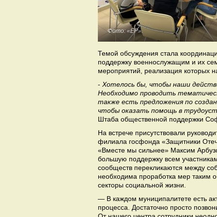
Фото: «ЕР».
Темой обсуждения стала координаци
поддержку военнослужащим и их сем
мероприятий, реализация которых н
-
Хотелось бы, чтобы наши действи
Необходимо проводить тематическ
также есть предложения по созда
чтобы оказать помощь в трудоус
Штаба общественной поддержки Соф
На встрече присутствовали руковод
филиала госфонда «Защитники Отеч
«Вместе мы сильнее» Максим Арбузо
большую поддержку всем участникам
сообществ перекликаются между соб
необходима проработка мер таким об
секторы социальной жизни.
— В каждом муниципалитете есть акт
процесса. Достаточно просто позвони
От нашего центра сотрудники неодн