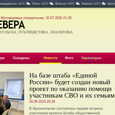
веродвинске +11°C
Онеге +12°C
Вельске +24°C
Мирном +13°C
Шенк
 Мухоморовых,понедельник, 20.07.2026 21:28
ГЕЛЬСКА, ПУБЛИЦИСТИКА, АНАЛИТИКА
ура
Скандалы
Новости
Фото
К
а
р
и
к
а
т
у
р
ы
На базе штаба «Единой
России» будет создан новый
проект по оказанию помощи
участникам СВО и их семьям
16.09.2023 20:28
В Архангельске состоялась первая встреча
участников проекта Штаба общественной