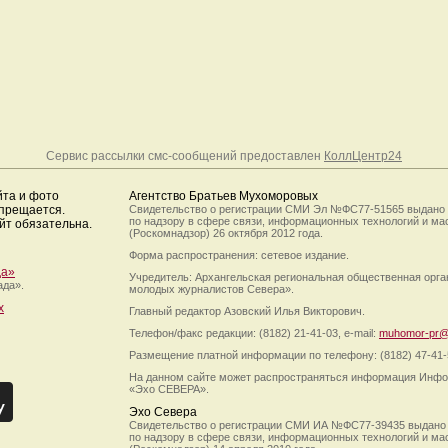
Сервис рассылки смс-сообщений предоставлен
КоллЦентр24
йта и фото
Агентство Братьев Мухоморовых
апрещается.
Свидетельство о регистрации СМИ Эл №ФС77-51565 выдано
по надзору в сфере связи, информационных технологий и м
йт обязательна.
(Роскомнадзор) 26 октября 2012 года.
Форма распространения: сетевое издание.
да»
Учредитель: Архангельская региональная общественная орг
ада».
молодых журналистов Севера».
х
Главный редактор Азовский Илья Викторович.
Телефон/факс редакции: (8182) 21-41-03, e-mail:
muhomor-pr@
Размещение платной информации по телефону: (8182) 47-41-
На данном сайте может распространяться информация Инфо
«Эхо СЕВЕРА».
Эхо Севера
Свидетельство о регистрации СМИ ИА №ФС77-39435 выдано
по надзору в сфере связи, информационных технологий и м