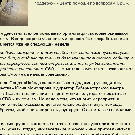
поддержки «Центр помощи по вопросам СВО».
я действий всех региональных организаций, которые оказывают
ьям. В ходе встречи участниками проекта был разработан план
ачнется уже на следующей неделе.
я были синхронны, и помощь была оказана всем нуждающимся.
ие дни, выездные приемы на базе муниципалитетов, вебинары,
нию карьерного центра от региональной службы занятости,
тройстве участникам СВО
, — отметила заместитель руководителя
ья Смолина в начале совещания.
итель Фонда «Победа за нами» Павел Дадакин, руководитель
ества» Юлия Моногарова и директор Губернаторского центра
в. Все эти организации на протяжении полутора лет оказывают
 СВО и их семьям. Но дело в том, что многие мероприятия
ой, а чтобы оказывать действительно эффективную помощь,
разом, чтобы не копировать друг друга. Охватить все возможные
ивные группы, как правило, глава является руководителем этого
ть, узнать, когда у них заседание и можно к ним присоединиться.
ократно были на таких мероприятиях, — сказал Максим Арбузов