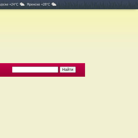
урске +24°C
Яренске +28°C