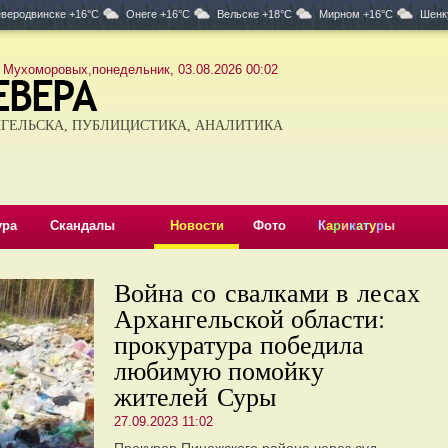
веродвинске +16°C
Онеге +16°C
Вельске +18°C
Мирном +16°C
Шенк
 Мухоморовых,понедельник, 03.08.2026 00:02
ГЕЛЬСКА, ПУБЛИЦИСТИКА, АНАЛИТИКА
ура
Скандалы
Новости
Фото
К
а
р
и
к
а
т
у
р
ы
Война со свалками в лесах
Архангельской области:
прокуратура победила
любимую помойку
жителей Суры
27.09.2023 11:02