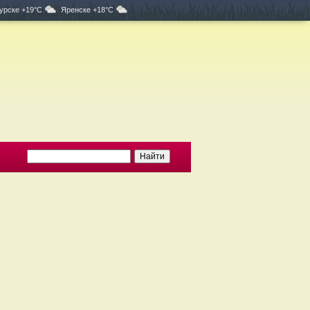
урске +19°C
Яренске +18°C