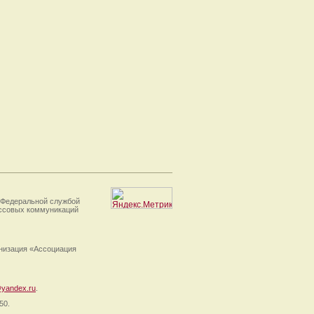
 Федеральной службой
ассовых коммуникаций
анизация «Ассоциация
yandex.ru
.
50.