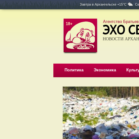
Завтра в
Архангельске +15°C
Се
Агентство Братьев
18+
НОВОСТИ АРХАН
Политика
Экономика
Культ