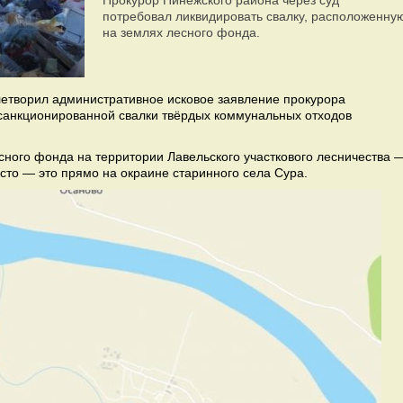
Прокурор Пинежского района через суд
потребовал ликвидировать свалку, расположенну
на землях лесного фонда.
летворил административное исковое заявление прокурора
санкционированной свалки твёрдых коммунальных отходов
сного фонда на территории Лавельского участкового лесничества 
осто — это прямо на окраине старинного села Сура.