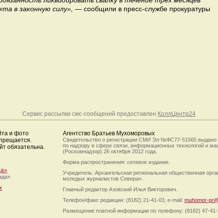
обязанность ликвидировать свалку в течение трёх месяцев
кта в законную силу»,
— сообщили в пресс-службе прокуратуры
Сервис рассылки смс-сообщений предоставлен
КоллЦентр24
йта и фото
Агентство Братьев Мухоморовых
апрещается.
Свидетельство о регистрации СМИ Эл №ФС77-51565 выдано
по надзору в сфере связи, информационных технологий и м
йт обязательна.
(Роскомнадзор) 26 октября 2012 года.
Форма распространения: сетевое издание.
да»
Учредитель: Архангельская региональная общественная орг
ада».
молодых журналистов Севера».
х
Главный редактор Азовский Илья Викторович.
Телефон/факс редакции: (8182) 21-41-03, e-mail:
muhomor-pr@
Размещение платной информации по телефону: (8182) 47-41-