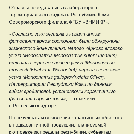
Образцы передавались в лабораторию
территориального отдела в Республике Коми
Североморского филиала ФГБУ «ВНИИКР».
«Согласно заключениям о карантинном
фитосанитарном состоянии, были обнаружены
жизнеспособные личинки малого чёрного елового
усача (Monochamus Monochamus sutor Linnaeus),
большого чёрного елового усача (Monochamus
urussovii (Fischer v. Waldheim)), чёрного соснового
усача (Monochamus galloprovincialis Oliver).
На территории Республики Коми по данным
видам вредителей установлены карантинные
фитосанитарные зоны»
, — отметили
в Россельхознадзоре.
По результатам выявления карантинных объектов
в подкарантинной продукции, планируемой
к отправке за пределы республики, субъектам