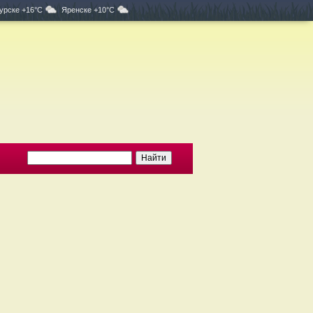
урске +16°C
Яренске +10°C