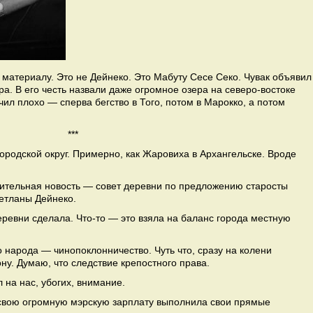
материалу. Это не Дейнеко. Это Мабуту Сесе Секо. Чувак объявил
. В его честь назвали даже огромное озера на северо-востоке
чил плохо — сперва бегство в Того, потом в Марокко, а потом
***
городской округ. Примерно, как Жаровиха в Архангельске. Вроде
ительная новость — совет деревни по предложению старосты
етланы Дейнеко.
деревни сделала. Что-то — это взяла на баланс города местную
народа — чинопоклонничество. Чуть что, сразу на колени
ну. Думаю, что следствие крепостного права.
л на нас, убогих, внимание.
 свою огромную мэрскую зарплату выполнила свои прямые