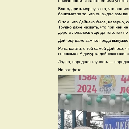
обязанности. И за это её имя увеков
Благодарить мэршу за то, что она и
банкомат за то, что он выдал вам ва
О том, что Дейнеко была, наверно,
Трудно даже назвать, что при ней н
дороги лопались ещё до того, как п
Дейнеку даже замполпреда вынуждена
Речь, кстати, о той самой Дейнеке, 
военкомат. А дочурка дейнековская 
Ладно, народная глупость — народн
Но вот фото…