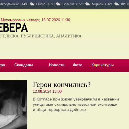
веродвинске +14°C
Онеге +16°C
Вельске +15°C
Мирном +16°C
Шенк
 Мухоморовых,четверг, 16.07.2026 11:36
ГЕЛЬСКА, ПУБЛИЦИСТИКА, АНАЛИТИКА
ура
Скандалы
Новости
Фото
К
а
р
и
к
а
т
у
р
ы
Герои кончились?
12.08.2024 13:00
В Котласе при жизни увековечили в названии
улицы имя скандально известной экс-мэрши
и тёщи террориста Дейнеко.