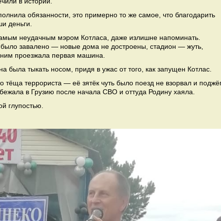
ечили в истории.
сполнила обязанности, это примерно то же самое, что благодарить
ши деньги.
 самым неудачным мэром Котласа, даже излишне напоминать.
е было завалено — новые дома не достроены, стадион — жуть,
о ним проезжала первая машина.
 была тыкать носом, придя в ужас от того, как запущен Котлас.
что тёща террориста — её зятёк чуть было поезд не взорвал и поджё
сбежала в Грузию после начала СВО и оттуда Родину хаяла.
ой глупостью.