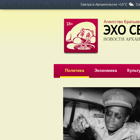
Завтра в
Архангельске +15°C
Се
Агентство Братьев
18+
НОВОСТИ АРХАН
Политика
Экономика
Культ