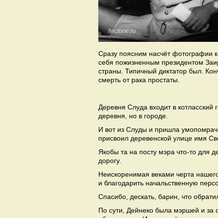
flectone.ru
Сразу поясним насчёт фотографии к 
себя пожизненным президентом Заира
страны. Типичный диктатор был. Кон
смерть от рака простаты.
Деревня Слуда входит в котласский 
деревня, но в городе.
И вот из Слуды и пришла умопомрач
присвоил деревенской улице имя Св
Якобы та на посту мэра что-то для 
дорогу.
Неискоренимая веками черта нашего 
и благодарить начальственную персо
Спасибо, дескать, барин, что обрати
По сути, Дейнеко была мэршей и за