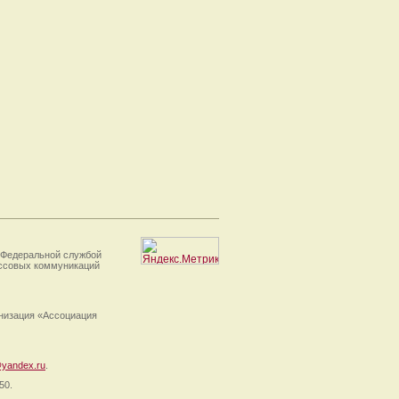
 Федеральной службой
ассовых коммуникаций
анизация «Ассоциация
yandex.ru
.
50.