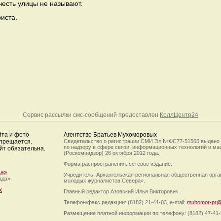
честь улицы не называют.
иста.
Сервис рассылки смс-сообщений предоставлен
КоллЦентр24
йта и фото
Агентство Братьев Мухоморовых
апрещается.
Свидетельство о регистрации СМИ Эл №ФС77-51565 выдано
по надзору в сфере связи, информационных технологий и м
йт обязательна.
(Роскомнадзор) 26 октября 2012 года.
Форма распространения: сетевое издание.
да»
Учредитель: Архангельская региональная общественная орг
ада».
молодых журналистов Севера».
х
Главный редактор Азовский Илья Викторович.
Телефон/факс редакции: (8182) 21-41-03, e-mail:
muhomor-pr@
Размещение платной информации по телефону: (8182) 47-41-