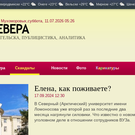
веродвинске +22°C
Онеге +23°C
Вельске +29°C
Мирном +27°C
Шенк
 Мухоморовых,суббота, 11.07.2026 05:26
ГЕЛЬСКА, ПУБЛИЦИСТИКА, АНАЛИТИКА
ура
Скандалы
Новости
Фото
К
а
р
и
к
а
т
у
р
ы
Елена, как поживаете?
17.09.2024 12:30
В Северный (Арктический) университет имени
Ломоносова уже второй раз за последние два
месяца нагрянули силовики. Что известно о ново
уголовном деле в отношении сотрудников ВУЗа.