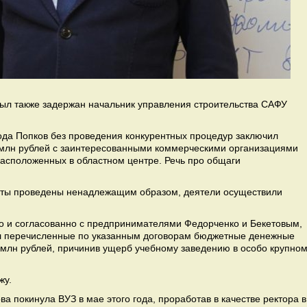
 был также задержан начальник управления строительства САФУ
года Попков без проведения конкурентных процедур заключил
 млн рублей с заинтересованными коммерческими организациями
расположенных в областном центре. Речь про общаги
боты проведены ненадлежащим образом, деятели осуществили
но и согласованно с предпринимателями Федорченко и Бекетовым,
 перечисленные по указанным договорам бюджетные денежные
 млн рублей, причинив ущерб учебному заведению в особо крупно
жу.
а покинула ВУЗ в мае этого года, проработав в качестве ректора в