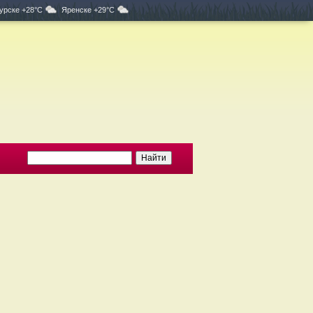
урске +28°C
Яренске +29°C
м