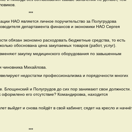
ловиков.
***
ции НАО является личное поручительство за Полугрудова
ководителя департамента финансов и экономики НАО Сергея
сти обязан экономно расходовать бюджетные средства, то есть
колько обоснована цена закупаемых товаров (работ, услуг).
 вменяют закупку медицинского оборудования по завышенным
и чиновника Михайлова.
велируют недостатки профессионализма и порядочности многих
 Блощинский и Полугрудов до сих пор занимают свои должности.
ак оформлено его отсутствие? Командировка, находится
лет выйдет и снова пойдёт в свой кабинет, сядет на кресло и начнё
***