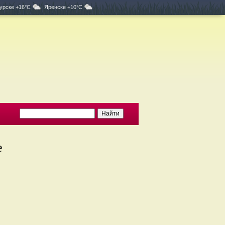
урске +16°C
Яренске +10°C
е