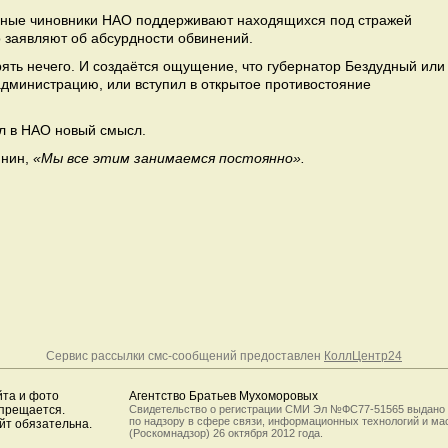
нные чиновники НАО поддерживают находящихся под стражей
 заявляют об абсурдности обвинений.
ять нечего. И создаётся ощущение, что губернатор Бездудный или
администрацию, или вступил в открытое противостояние
 в НАО новый смысл.
инин,
«Мы все этим занимаемся постоянно».
Сервис рассылки смс-сообщений предоставлен
КоллЦентр24
йта и фото
Агентство Братьев Мухоморовых
апрещается.
Свидетельство о регистрации СМИ Эл №ФС77-51565 выдано
по надзору в сфере связи, информационных технологий и м
йт обязательна.
(Роскомнадзор) 26 октября 2012 года.