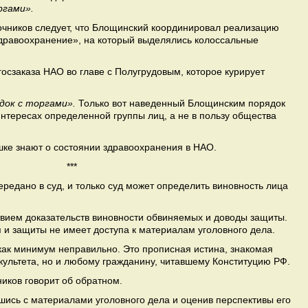
ргами».
очников следует, что Блощинский координировал реализацию
Здравоохранение», на который выделялись колоссальные
осзаказа НАО во главе с Полугрудовым, которое курирует
док с торгами».
Только вот наведенный Блощинским порядок
 интересах определенной группы лиц, а не в пользу общества
шке знают о состоянии здравоохранения в НАО.
***
ередано в суд, и только суд может определить виновность лица
вием доказательств виновности обвиняемых и доводы защиты.
я и защиты не имеет доступа к материалам уголовного дела.
как минимум неправильно. Это прописная истина, знакомая
культета, но и любому гражданину, читавшему Конституцию РФ.
иков говорит об обратном.
шись с материалами уголовного дела и оценив перспективы его