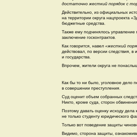
достаточно жесткий порядок с то
Действительно, из официальных ист
на территории округа нацпроекта «
бюджетные средства.
Также ему подчинялось управление г
заключение госконтрактов.
Как говорится, навел
«жесткий поря
действовал, по версии следствия, в
и государства.
Впрочем, жители округа не понаслы
Как бы то ни было, уголовное дело п
в совершении преступления.
Суд оценит объем собранных следст
Никто, кроме суда, сторон обвинени
Поэтому давать оценку исходу дела 
не только студенту юридического фа
Только вот поведение защиты чиновн
Видимо, сторона защиты, ознакомив