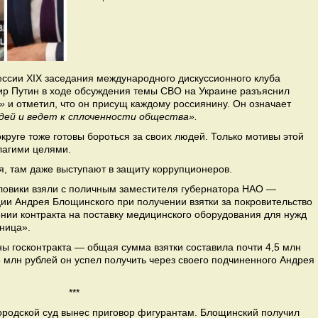
ессии XIX заседания международного дискуссионного клуба
р Путин в ходе обсуждения темы СВО на Украине разъяснил
»
и отметил, что он присущ каждому россиянину. Он означает
дей и ведет к сплоченности общества».
руге тоже готовы бороться за своих людей. Только мотивы этой
благими целями.
ся, там даже выступают в защиту коррупционеров.
иловики взяли с поличным заместителя губернатора НАО —
ии Андрея Блощинского при получении взятки за покровительство
нии контракта на поставку медицинского оборудования для нужд
ница».
ы госконтракта — общая сумма взятки составила почти 4,5 млн
 3 млн рублей он успел получить через своего подчиненного Андрея
***
ородской суд вынес приговор фигурантам. Блощинский получил