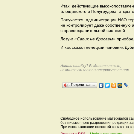
Итак, действующие высокопоставле
Блощинского и Полугрудова, открыто
Получается, администрации НАО тер
не контролирует даже собственную 
с правоохранительной системой.
Лозунг
«Своих не бросаем»
приобрел
И как сказал ненецкий чиновник Дуб
Нашли ошибку? Выделите текст,
нажмите ctrl+enter и отправьте ее нам.
Поделиться…
Свободное использование материалов са
без письменного разрешения редакции з
При использовании новостей ссылка на са