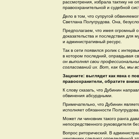
рассмотрения, избрала тактику не о
правоохранительной и судебной си
Дело в том, что супругой обвиняемо
Светлана Полугрудова. Она, безусло
Предполагаем, что имея огромный о
доказательства и последствия для 
и административный ресурс.
Так в сети появился ролик с интерв
в котором последний, оправдывая св
он выполнял свои профессиональны
согласований их. Вот, как бы, мы 
Зацените: выглядит как явка с п
правоохранители, обратите внима
К слову сказать, что Дубинин направ
обвинения абсурдными.
Примечательно, что Дубинин являет
исполняет обязанности Полугрудова
Может ли чиновник такого ранга дав
непосредственного руководителя бе
Вопрос риторический. В администрац
чиновники следуют определённой эти