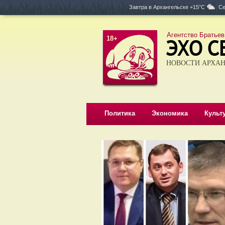
Завтра в
Архангельске +15°C
Се
Агентство Братьев
18+
НОВОСТИ АРХАН
Политика
Экономика
Культ