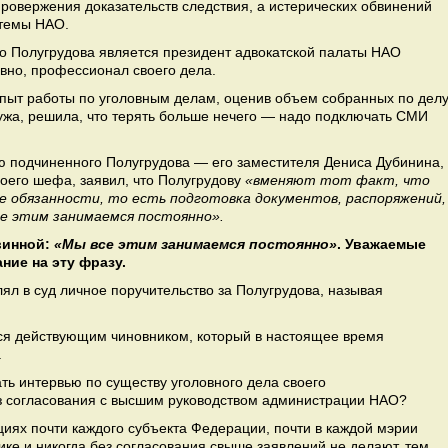
провержения доказательств следствия, а истерических обвинений
стемы НАО.
го Полугрудова является президент адвокатской палаты НАО
вно, профессионал своего дела.
пыт работы по уголовным делам, оценив объем собранных по дел
мужа, решила, что терять больше нечего — надо подключать СМИ
ью подчиненного Полугрудова — его заместителя Дениса Дубинина,
оего шефа, заявил, что Полугрудову
«вменяют тот факт, что
е обязанности, то есть подготовка документов, распоряжений,
все этим занимаемся постоянно».
овинной:
«Мы все этим занимаемся постоянно»
. Уважаемые
ние на эту фразу.
лял в суд личное поручительство за Полугрудова, называя
ся действующим чиновником, который в настоящее время
.
ать интервью по существу уголовного дела своего
з согласования с высшим руководством администрации НАО?
иях почти каждого субъекта Федерации, почти в каждой мэрии
ке и никогда без согласования свыше заявлений не делают, тем