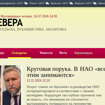
веродвинске +14°C
Онеге +16°C
Вельске +15°C
Мирном +16°C
Шенк
 Мухоморовых,четверг, 16.07.2026 14:05
ГЕЛЬСКА, ПУБЛИЦИСТИКА, АНАЛИТИКА
ура
Скандалы
Новости
Фото
К
а
р
и
к
а
т
у
р
ы
Круговая порука. В НАО «вс
этим занимаются»
12.11.2024 12:10
Лозунг «своих не бросаем» в руководстве НАО
интерпретировали в соответствии с своими
взглядами. Коррупция так глубоко проникла там
во власть, что чиновники не стесняются
выгораживать попавшихся на лихоимстве.