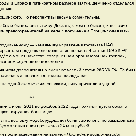
боды и штраф в пятикратном размере взятки, Демченко отделался
дствию.
ощинского. Но перспективы весьма сомнительны.
было бы поставить точку. Дескать, с кем не бывает, и не такие
ии правоохранителей на деле с получением Блощинским взятки
 подчиненному — начальнику управления госзаказа НАО
ерсантам предъявлено обвинение по части 4 статьи 159 УК РФ.
 идёт о мошенничестве, совершенном организованной группой,
зованием служебного положения.
овникам дополнительно вменяют часть 3 статьи 285 УК РФ. То биш
номочиями, повлекшее тяжкие последствия.
 на одной скамье с чиновниками, вину признали и ущерб
***
ники с июня 2021 по декабрь 2022 года похитили путем обмана
цкая окружная больница».
кты на поставку медоборудования были заключены по завышенным
 Сумма завышения превысила 24 млн рублей.
ий после задержания на взятке:
«Последние годы я наводил