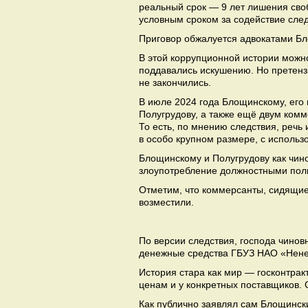
реальный срок — 9 лет лишения сво
условным сроком за содействие сле
Приговор обжалуется адвокатами Бл
В этой коррупционной истории можно 
поддавались искушению. Но претенз
не закончились.
В июле 2024 года Блощинскому, его
Полугрудову, а также ещё двум комм
То есть, по мнению следствия, речь
в особо крупном размере, с исполь
Блощинскому и Полугрудову как чин
злоупотребление должностными пол
Отметим, что коммерсанты, сидящие
возместили.
По версии следствия, господа чинов
денежные средства ГБУЗ НАО «Нене
История стара как мир — госконтра
ценам и у конкретных поставщиков.
Как публично заявлял сам Блощинск