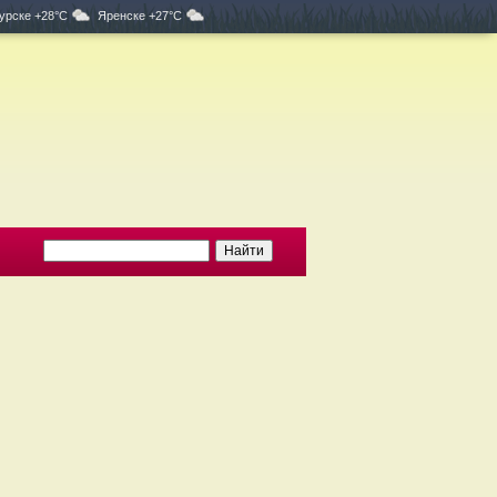
урске +28°C
Яренске +27°C