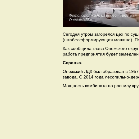
Фото: стоп-кадр из видео «Типичная
Онега»/«ВК».
Сегодня утром загорелся цех по с
(штабелеформирующая машина). По
Как сообщила глава Онежского окру
работа предприятия будет замедлен
Справка:
Онежский ЛДК был образован в 1957 
завода. С 2014 года лесопильно-де
Мощность комбината по распилу кругл