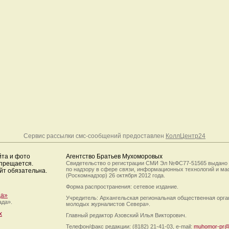
Сервис рассылки смс-сообщений предоставлен
КоллЦентр24
йта и фото
Агентство Братьев Мухоморовых
апрещается.
Свидетельство о регистрации СМИ Эл №ФС77-51565 выдано
по надзору в сфере связи, информационных технологий и м
йт обязательна.
(Роскомнадзор) 26 октября 2012 года.
Форма распространения: сетевое издание.
да»
Учредитель: Архангельская региональная общественная орг
ада».
молодых журналистов Севера».
х
Главный редактор Азовский Илья Викторович.
Телефон/факс редакции: (8182) 21-41-03, e-mail:
muhomor-pr@