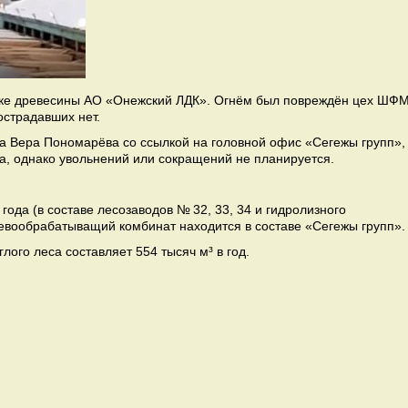
ушке древесины АО «Онежский ЛДК». Огнём был повреждён цех ШФ
страдавших нет.
га Вера Пономарёва со ссылкой на головной офис «Сегежы групп»,
а, однако увольнений или сокращений не планируется.
года (в составе лесозаводов № 32, 33, 34 и гидролизного
ревообрабатыващий комбинат находится в составе «Сегежы групп».
ого леса составляет 554 тысяч м³ в год.