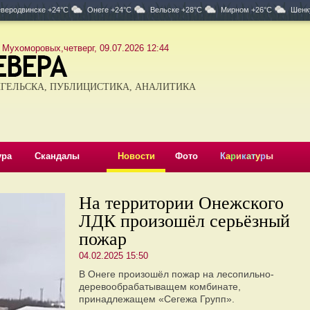
веродвинске +24°C
Онеге +24°C
Вельске +28°C
Мирном +26°C
Шенк
 Мухоморовых,четверг, 09.07.2026 12:44
ГЕЛЬСКА, ПУБЛИЦИСТИКА, АНАЛИТИКА
ура
Скандалы
Новости
Фото
К
а
р
и
к
а
т
у
р
ы
На территории Онежского
ЛДК произошёл серьёзный
пожар
04.02.2025 15:50
В Онеге произошёл пожар на лесопильно-
деревообрабатыващем комбинате,
принадлежащем «Сегежа Групп».