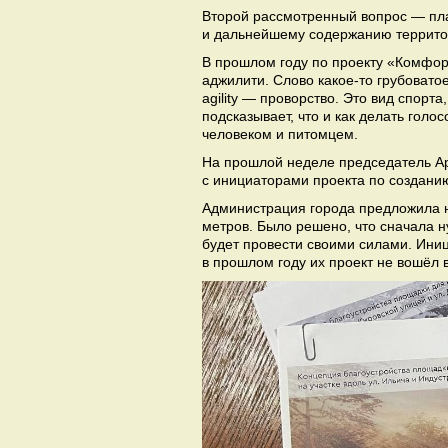
Второй рассмотренный вопрос — пл
и дальнейшему содержанию территори
В прошлом году по проекту «Комфор
аджилити. Слово какое-то грубовато
agility — проворство. Это вид спорт
подсказывает, что и как делать голо
человеком и питомцем.
На прошлой неделе председатель Ар
с инициаторами проекта по создани
Администрация города предложила н
метров. Было решено, что сначала н
будет провести своими силами. Иниц
в прошлом году их проект не вошёл 