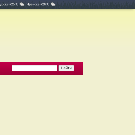
урске +25°C
Яренске +26°C