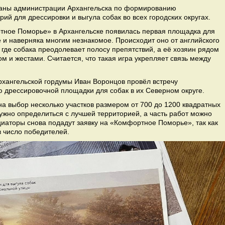
аны администрации Архангельска по формированию
й для дрессировки и выгула собак во всех городских округах.
тное Поморье» в Архангельске появилась первая площадка для
е и наверняка многим незнакомое. Происходит оно от английского
а, где собака преодолевает полосу препятствий, а её хозяин рядом
сом и жестами. Считается, что такая игра укрепляет связь между
хангельской гордумы Иван Воронцов провёл встречу
ю дрессировочной площадки для собак в их Северном округе.
а выбор несколько участков размером от 700 до 1200 квадратных
ужно определиться с лучшей территорией, а часть работ можно
иаторы снова подадут заявку на «Комфортное Поморье», так как
в число победителей.