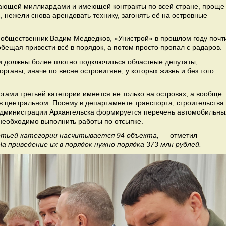
чающей миллиардами и имеющей контракты по всей стране, проще
, нежели снова арендовать технику, загонять её на островные
ий общественник Вадим Медведков, «Унистрой» в прошлом году почт
бещая привести всё в порядок, а потом просто пропал с радаров.
ии должны более плотно подключиться областные депутаты,
рганы, иначе по весне островитяне, у которых жизнь и без того
огами третьей категории имеется не только на островах, а вообще
 в центральном. Посему в департаменте транспорта, строительства
администрации Архангельска формируется перечень автомобильны
 необходимо выполнить работы по отсыпке.
етьей категории насчитывается 94 объекта,
— отметил
а приведение их в порядок нужно порядка 373 млн рублей.