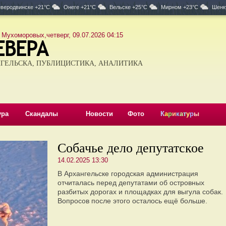
веродвинске +21°C
Онеге +21°C
Вельске +25°C
Мирном +23°C
Шенк
 Мухоморовых,четверг, 09.07.2026 04:15
ГЕЛЬСКА, ПУБЛИЦИСТИКА, АНАЛИТИКА
ура
Скандалы
Новости
Фото
К
а
р
и
к
а
т
у
р
ы
Собачье дело депутатское
14.02.2025 13:30
В Архангельске городская администрация
отчиталась перед депутатами об островных
разбитых дорогах и площадках для выгула собак.
Вопросов после этого осталось ещё больше.