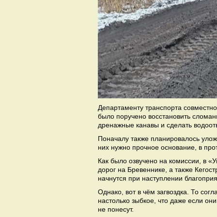
Департаменту транспорта совместно
было поручено восстановить сломанн
дренажные канавы и сделать водоотв
Поначалу также планировалось уложит
них нужно прочное основание, в про
Как было озвучено на комиссии, в 
дорог на Бревеннике, а также Кегост
начнутся при наступлении благопри
Однако, вот в чём загвоздка. То сог
настолько зыбкое, что даже если они
не понесут.