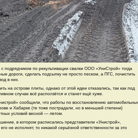
 с подрядчиком по рекультивации свалки ООО «УниСтрой» тогда
ые дороги, сделать подсыпку не просто песком, а ПГС, почистить
од в них.
ь на острове плиты, однако от этой идеи отказались, так как под
тивном случае всё расползётся и станет ещё хуже.
«Унистрой» сообщили, что работы по восстановлению автомобильны
рове и Хабарке (те тоже пострадали, но в меньшей степени)
ятных условий весной — летом.
лашение, в котором расписались представители «Унистрой»,
 его не исполнят, то никакой серьёзной ответственности за это