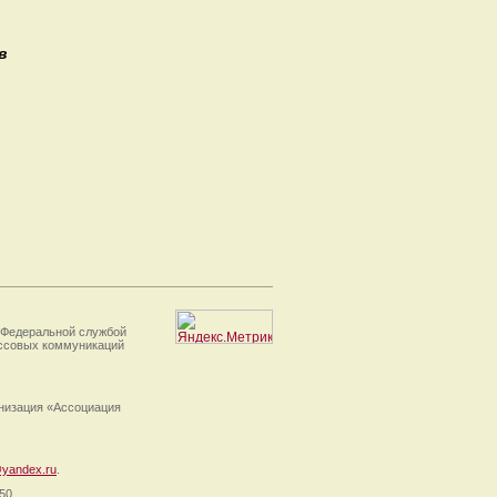
в
 Федеральной службой
ассовых коммуникаций
анизация «Ассоциация
yandex.ru
.
50.