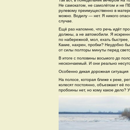
Так вот, в понедельник вечером на т
Не самокатом, не самолётом и не ПВ
рулевому преимущественно в матерно
можно. Водилу — нет. Я никого опасн
случае.
Ещё раз напомню, что речь идёт пр
должны, а не автомобили. Я искренн
по набережной, мол, ехать быстрее,
Какие, нахрен, пробки? Неудобно б
от силы полторы минуты перед свет
В итоге с половины восьмого до пол
нескончаемый. И они реально несутс
Особенно дикая дорожная ситуация к
На полосе, которая ближе к реке, р
колесят постоянно, объезжают её по
пробоины нет, но кому какое дело? У 