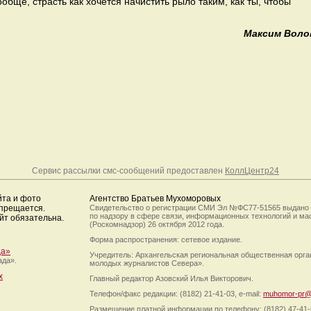
обще, страсть как хочется начистить рыло таким, как ты, чтобы
Максим Воло
Сервис рассылки смс-сообщений предоставлен
КоллЦентр24
йта и фото
Агентство Братьев Мухоморовых
апрещается.
Свидетельство о регистрации СМИ Эл №ФС77-51565 выдано
по надзору в сфере связи, информационных технологий и м
йт обязательна.
(Роскомнадзор) 26 октября 2012 года.
Форма распространения: сетевое издание.
да»
Учредитель: Архангельская региональная общественная орг
ада».
молодых журналистов Севера».
х
Главный редактор Азовский Илья Викторович.
Телефон/факс редакции: (8182) 21-41-03, e-mail:
muhomor-pr@
Размещение платной информации по телефону: (8182) 47-41-