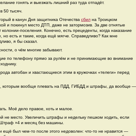
желание гонять и выезжать лишний раз туда отпадёт.
в 50 тысяч.
торый в канун Дня защитника Отечества
сбил
на Троицком
ой и покинул место ДТП, даже не затормозив. За две отнятые
т колонии-поселения. Конечно, есть прецеденты, когда наказание
, но есть и такие, когда ещё мягче. Справедливо? Как мне
ливо, я бы сказал.
ности, о чём многие забывают.
щие по телефону прямо за рулём и не принимающие во внимание
ходнику.
рода автобан и хвастающиеся этим в кружочках «телеги» перед
», которым вообще плевать на ПДД, ГИБДД и штрафы, да вообще —
вать. Моё дело правое, хоть и малое.
 не место. Увеличить штрафы и недельку пешком ходить, если
 Штраф ×4 и месяц без машины.
 и ещё был чем-то после этого недоволен: что-то не нравится —