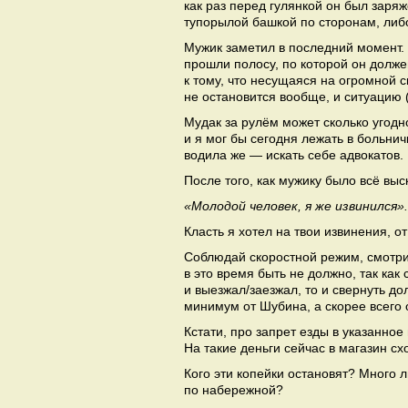
как раз перед гулянкой он был заря
тупорылой башкой по сторонам, либо
Мужик заметил в последний момент. В
прошли полосу, по которой он должен
к тому, что несущаяся на огромной 
не остановится вообще, и ситуацию 
Мудак за рулём может сколько угодно
и я мог бы сегодня лежать в больнич
водила же — искать себе адвокатов.
После того, как мужику было всё вы
«Молодой человек, я же извинился».
Класть я хотел на твои извинения, от
Соблюдай скоростной режим, смотри
в это время быть не должно, так как
и выезжал/заезжал, то и свернуть до
минимум от Шубина, а скорее всего 
Кстати, про запрет езды в указанно
На такие деньги сейчас в магазин сх
Кого эти копейки остановят? Много
по набережной?