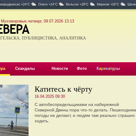
веродвинске +24°C
Онеге +24°C
Вельске +28°C
Мирном +26°C
Шенк
 Мухоморовых,четверг, 09.07.2026 13:13
ГЕЛЬСКА, ПУБЛИЦИСТИКА, АНАЛИТИКА
ура
Скандалы
Новости
Фото
К
а
р
и
к
а
т
у
р
ы
Катитесь к чёрту
16.04.2025 09:30
С автобеспредельщиками на набережной
Северной Двины пора что-то делать. Пешеходник
погоды не делают, и людям там реально страшно
ходить.