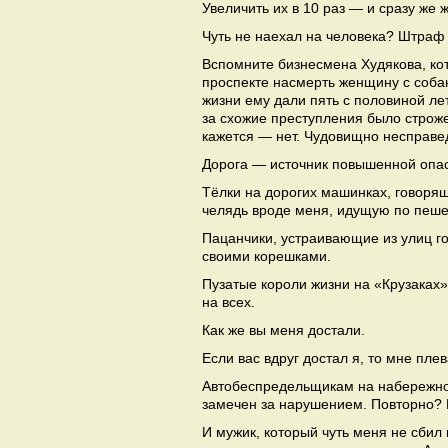
Увеличить их в 10 раз — и сразу же 
Чуть не наехал на человека? Штраф 
Вспомните бизнесмена Худякова, ко
проспекте насмерть женщину с собак
жизни ему дали пять с половиной ле
за схожие преступления было строже
кажется — нет. Чудовищно несправед
Дорога — источник повышенной опас
Тёлки на дорогих машинках, говоря
челядь вроде меня, идущую по пеше
Пацанчики, устраивающие из улиц го
своими корешками.
Пузатые короли жизни на «Крузаках
на всех.
Как же вы меня достали.
Если вас вдруг достал я, то мне пле
Автобеспредельщикам на набережной
замечен за нарушением. Повторно?
И мужик, который чуть меня не сбил