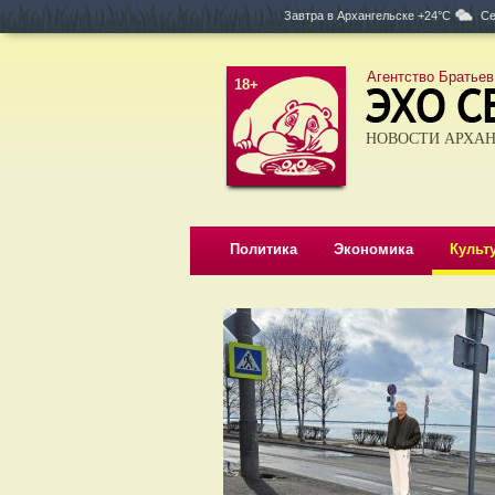
Завтра в
Архангельске +24°C
Се
Агентство Братьев
18+
НОВОСТИ АРХАН
Политика
Экономика
Культ