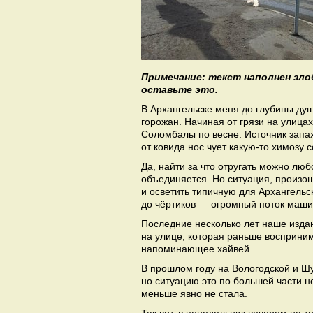
Примечание: текст наполнен зло
оставьте это.
В Архангельске меня до глубины душ
горожан. Начиная от грязи на улицах
Соломбалы по весне. Источник запах
от ковида нос чует какую-то химозу 
Да, найти за что отругать можно любо
объединяется. Но ситуация, произош
и осветить типичную для Архангельс
до чёртиков — огромный поток маш
Последние несколько лет наше изда
на улице, которая раньше восприним
напоминающее хайвей.
В прошлом году на Вологодской и 
но ситуацию это по большей части н
меньше явно не стала.