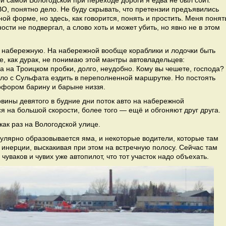
ой самой Вологодской при переходе дороги я едва не был сбит.
О, понятно дело. Не буду скрывать, что претензии предъявились
й форме, но здесь, как говорится, понять и простить. Меня понят
ости не подвергал, а слово хоть и может убить, но явно не в этом
о набережную. На набережной вообще кораблики и лодочки быть
е, как дурак, не понимаю этой мантры автовладельцев:
 а на Троицком пробки, долго, неудобно. Кому вы чешете, господа?
ыло с Сульфата ездить в переполненной маршрутке. Но постоять
офором барину и барыне низзя.
овины девятого в будние дни поток авто на набережной
я на большой скорости, более того — ещё и обгоняют друг друга.
ак раз на Вологодской улице.
егулярно образовывается яма, и некоторые водители, которые там
 инерции, выскакивая при этом на встречную полосу. Сейчас там
чуваков и чувих уже автопилот, что тот участок надо объехать.