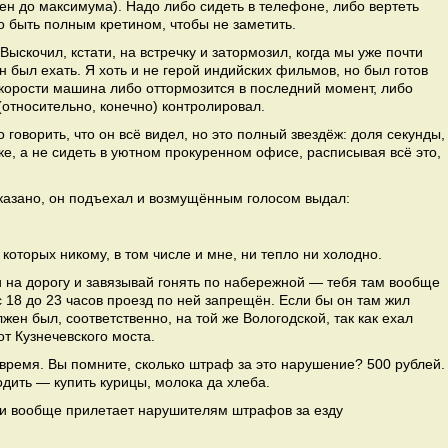
жен до максимума). Надо либо сидеть в телефоне, либо вертеть
 быть полным кретином, чтобы не заметить.
ыскочил, кстати, на встречку и затормозил, когда мы уже почти
 был ехать. Я хоть и не герой индийских фильмов, но был готов
скорости машина либо оттормозится в последний момент, либо
(относительно, конечно) контролировал.
 говорить, что он всё видел, но это полный звездёж: доля секунды,
ке, а не сидеть в уютном прокуренном офисе, расписывая всё это,
сказано, он подъехал и возмущённым голосом выдал:
 которых никому, в том числе и мне, ни тепло ни холодно.
 на дорогу и завязывай гонять по набережной — тебя там вообще
 с 18 до 23 часов проезд по ней запрещён. Если бы он там жил
лжен был, соответственно, на той же Вологодской, так как ехал
от Кузнечевского моста.
е время. Вы помните, сколько штраф за это нарушение? 500 рублей.
одить — купить курицы, молока да хлеба.
 ли вообще прилетает нарушителям штрафов за езду