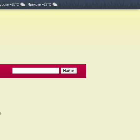
урске +28°C
Яренске +27°C
и