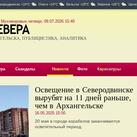
веродвинске +24°C
Онеге +24°C
Вельске +28°C
Мирном +26°C
Шенк
 Мухоморовых,четверг, 09.07.2026 15:40
ГЕЛЬСКА, ПУБЛИЦИСТИКА, АНАЛИТИКА
ура
Скандалы
Новости
Фото
К
а
р
и
к
а
т
у
р
ы
Освещение в Северодвинске
вырубят на 11 дней раньше,
чем в Архангельске
16.05.2025 15:50
20 мая в городе корабелов заканчивается
осветительный период.