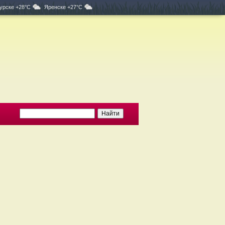
урске +28°C
Яренске +27°C