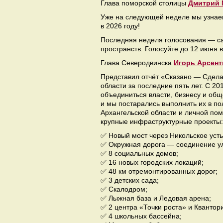
Глава поморской столицы
Дмитрий
Уже на следующей неделе мы узнаем
в 2026 году!
Последняя неделя голосования — с
пространств. Голосуйте до 12 июня в
Глава Северодвинска
Игорь Арсент
Представил отчёт «Сказано — Сдела
области за последние пять лет. С 2
объединиться власти, бизнесу и общ
и мы постарались выполнить их в п
Архангельской области и личной по
крупные инфраструктурные проекты:
✅ Новый мост через Никольское уст
✅ Окружная дорога — соединение ул
✅ 8 социальных домов;
✅ 16 новых городских локаций;
✅ 48 км отремонтированных дорог;
✅ 3 детских сада;
✅ Скалодром;
✅ Лыжная база и Ледовая арена;
✅ 2 центра «Точки роста» и Квантор
✅ 4 школьных бассейна;