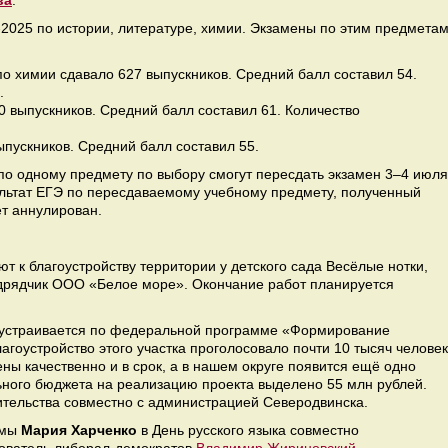
ва
:
2025 по истории, литературе, химии. Экзамены по этим предмета
по химии сдавало 627 выпускников. Средний балл составил 54.
.
0 выпускников. Средний балл составил 61. Количество
ыпускников. Средний балл составил 55.
о одному предмету по выбору смогут пересдать экзамен 3–4 июля
льтат ЕГЭ по пересдаваемому учебному предмету, полученный
ет аннулирован.
т к благоустройству территории у детского сада Весёлые нотки,
одрядчик ООО «Белое море». Окончание работ планируется
гоустраивается по федеральной программе «Формирование
агоустройство этого участка проголосовало почти 10 тысяч человек
ны качественно и в срок, а в нашем округе появится ещё одно
ьного бюджета на реализацию проекта выделено 55 млн рублей.
ительства совместно с администрацией Северодвинска.
умы
Мария Харченко
в День русского языка совместно