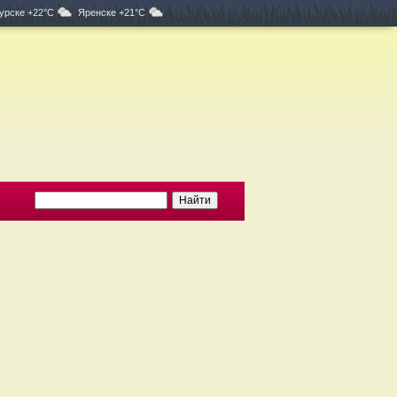
урске +22°C
Яренске +21°C