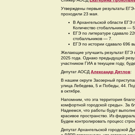
Спикер АОСД
Екатерина Прокопье
Утверждены первые результаты ЕГЭ-
проходили 23 мая.
В Архангельской области ЕГЭ 
Количество стобалльников — 5
ЕГЭ по литературе сдавало 22
стобалльников — 7.
ЕГЭ по истории сдавало 696 в
Желающие улучшить результат ЕГЭ п
2025 года. Однако предыдущий резу
участником ГИА в текущем году, буд
Депутат АОСД
Александр Дятлов
:
В нашем округе Заозерный приступаю
улица Лебедева, 5 и Победы, 44. П
в октябре.
Напомним, что эта территория бла
комфортной городской среды». За бл
Надеемся, что работы будут выполне
красивое пространство. Из федерал
Будем контролировать процесс стро
Депутат Архангельской городской Д