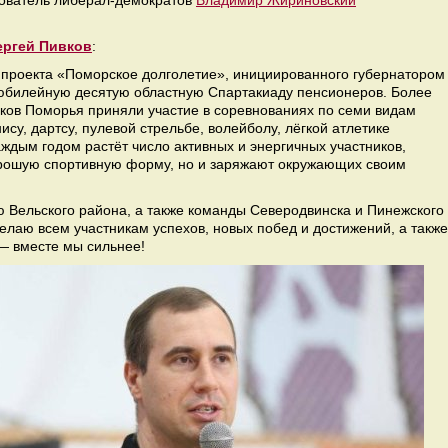
нователь либерал-демократов
Владимир Жириновский
ергей Пивков
:
 проекта «Поморское долголетие», инициированного губернатором
юбилейную десятую областную Спартакиаду пенсионеров. Более
лков Поморья приняли участие в соревнованиях по семи видам
су, дартсу, пулевой стрельбе, волейболу, лёгкой атлетике
аждым годом растёт число активных и энергичных участников,
орошую спортивную форму, но и заряжают окружающих своим
Вельского района, а также команды Северодвинска и Пинежского
елаю всем участникам успехов, новых побед и достижений, а также
— вместе мы сильнее!