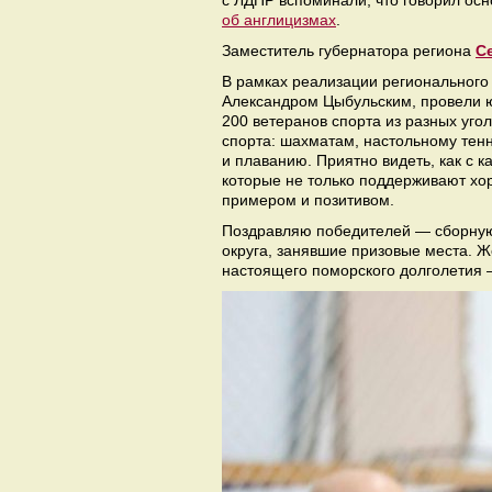
с ЛДПР вспоминали, что говорил ос
об англицизмах
.
Заместитель губернатора региона
С
В рамках реализации регионального
Александром Цыбульским, провели 
200 ветеранов спорта из разных уго
спорта: шахматам, настольному тенни
и плаванию. Приятно видеть, как с к
которые не только поддерживают х
примером и позитивом.
Поздравляю победителей — сборную 
округа, занявшие призовые места. Ж
настоящего поморского долголетия 