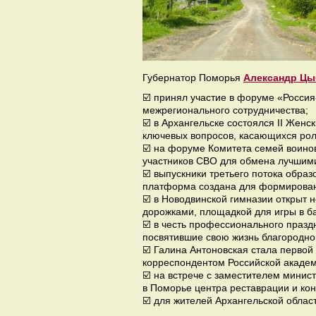
Губернатор Поморья
Александр Цы
☑️ принял участие в форуме «Россия
межрегионального сотрудничества;
☑️ в Архангельске состоялся II Жен
ключевых вопросов, касающихся рол
☑️ на форуме Комитета семей воино
участников СВО для обмена лучшим
☑️ выпускники третьего потока обр
платформа создана для формирован
☑️ в Новодвинской гимназии открыт
дорожками, площадкой для игры в б
☑️ в честь профессионального праз
посвятившие свою жизнь благородн
☑️ Галина Антоновская стала перво
корреспондентом Российской академ
☑️ на встрече с заместителем минис
в Поморье центра реставрации и ко
☑️ для жителей Архангельской облас