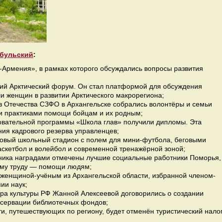
бульский
:
-Армения», в рамках которого обсуждались вопросы развития
ский Арктический форум. Он стал платформой для обсуждения
и женщин в развитии Арктического макрорегиона;
в Отечества СЗФО в Архангельске собрались волонтёры и семьи
и практиками помощи бойцам и их родным;
азовательной программы «Школа глав» получили дипломы. Эта
ия кадрового резерва управленцев;
 новый школьный стадион с полем для мини-футбола, беговыми
аскетбол и волейбол и современной тренажёрной зоной;
дника наградами отмечены лучшие социальные работники Поморья,
ому труду — помощи людям;
й женщиной-учёным из Архангельской области, избранной членом-
ии наук;
тра культуры РФ Жанной Алексеевой договорились о создании
нсервации библиотечных фондов;
ти, путешествующих по региону, будет отменён туристический налог