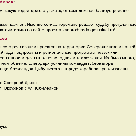
 Морев
:
, какую территорию отдыха ждет комплексное благоустройство
амая важная. Именно сейчас горожане решают судьбу прогулочных
ключительно на сайте проекта zagorodsreda.gosuslugi.ru!
ьев
:
но» о реализации проектов на территории Северодвинска и нашей
019 года нацпроекты и региональные программы позволили
ественности для выполнения одних и тех же задач. Их было много,
олном объёме. Благодаря усилиям команды губернатора
мощи Александра Цыбульского в городе корабелов реализованы
ье Северной Двины;
. Окружной с ул. Юбилейной;
иум;