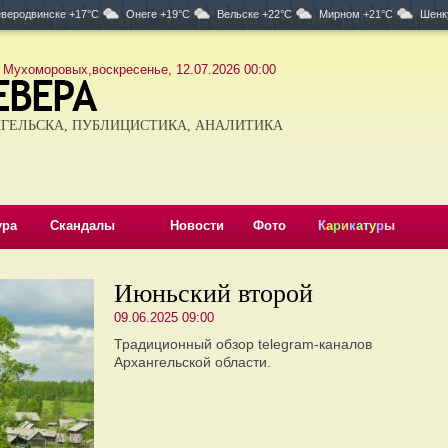
веродвинске +17°C
Онеге +19°C
Вельске +22°C
Мирном +21°C
Шенк
 Мухоморовых,воскресенье, 12.07.2026 00:00
ГЕЛЬСКА, ПУБЛИЦИСТИКА, АНАЛИТИКА
ура
Скандалы
Новости
Фото
К
а
р
и
к
а
т
у
р
ы
Июньский второй
09.06.2025 09:00
Традиционный обзор telegram-каналов
Архангельской области.