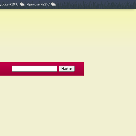
урске +19°C
Яренске +22°C