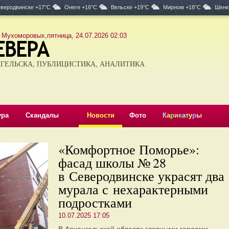
веродвинске +17°C
Онеге +16°C
Вельске +19°C
Мирном +18°C
Шенк
 Мухоморовых,пятница, 24.07.2026 02:03
ГЕЛЬСКА, ПУБЛИЦИСТИКА, АНАЛИТИКА
ура
Скандалы
Новости
Фото
К
а
р
и
к
а
т
у
р
ы
«Комфортное Поморье»:
фасад школы № 28
в Северодвинске украсят два
мурала с нехарактерными
подростками
10.07.2025 17:05