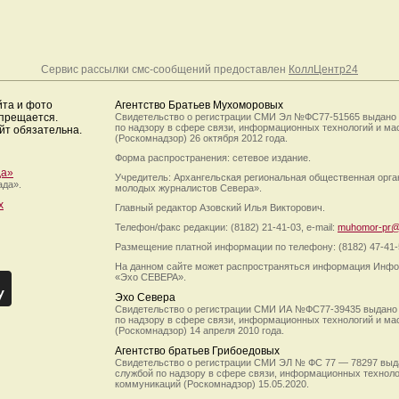
Сервис рассылки смс-сообщений предоставлен
КоллЦентр24
йта и фото
Агентство Братьев Мухоморовых
апрещается.
Свидетельство о регистрации СМИ Эл №ФС77-51565 выдано
по надзору в сфере связи, информационных технологий и м
йт обязательна.
(Роскомнадзор) 26 октября 2012 года.
Форма распространения: сетевое издание.
да»
Учредитель: Архангельская региональная общественная орг
ада».
молодых журналистов Севера».
х
Главный редактор Азовский Илья Викторович.
Телефон/факс редакции: (8182) 21-41-03, e-mail:
muhomor-pr@
Размещение платной информации по телефону: (8182) 47-41-
На данном сайте может распространяться информация Инфо
«Эхо СЕВЕРА».
Эхо Севера
Свидетельство о регистрации СМИ ИА №ФС77-39435 выдано
по надзору в сфере связи, информационных технологий и м
(Роскомнадзор) 14 апреля 2010 года.
Агентство братьев Грибоедовых
Свидетельство о регистрации СМИ ЭЛ № ФС 77 — 78297 выд
службой по надзору в сфере связи, информационных технол
коммуникаций (Роскомнадзор) 15.05.2020.