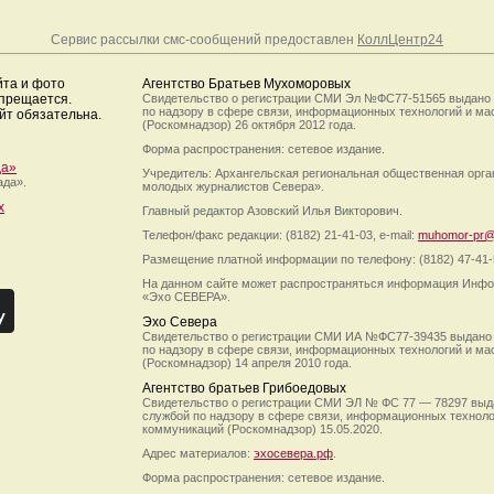
Сервис рассылки смс-сообщений предоставлен
КоллЦентр24
йта и фото
Агентство Братьев Мухоморовых
апрещается.
Свидетельство о регистрации СМИ Эл №ФС77-51565 выдано
по надзору в сфере связи, информационных технологий и м
йт обязательна.
(Роскомнадзор) 26 октября 2012 года.
Форма распространения: сетевое издание.
да»
Учредитель: Архангельская региональная общественная орг
ада».
молодых журналистов Севера».
х
Главный редактор Азовский Илья Викторович.
Телефон/факс редакции: (8182) 21-41-03, e-mail:
muhomor-pr@
Размещение платной информации по телефону: (8182) 47-41-
На данном сайте может распространяться информация Инфо
«Эхо СЕВЕРА».
Эхо Севера
Свидетельство о регистрации СМИ ИА №ФС77-39435 выдано
по надзору в сфере связи, информационных технологий и м
(Роскомнадзор) 14 апреля 2010 года.
Агентство братьев Грибоедовых
Свидетельство о регистрации СМИ ЭЛ № ФС 77 — 78297 выд
службой по надзору в сфере связи, информационных технол
коммуникаций (Роскомнадзор) 15.05.2020.
Адрес материалов:
эхосевера.рф
.
Форма распространения: сетевое издание.