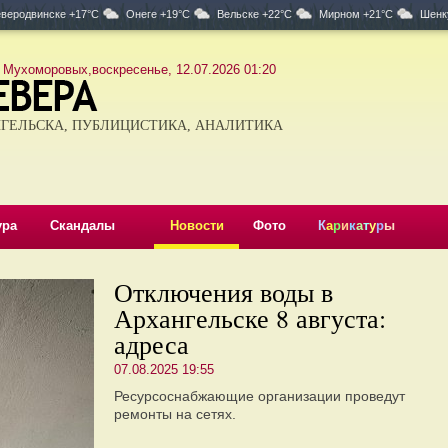
веродвинске +17°C
Онеге +19°C
Вельске +22°C
Мирном +21°C
Шенк
 Мухоморовых,воскресенье, 12.07.2026 01:20
ГЕЛЬСКА, ПУБЛИЦИСТИКА, АНАЛИТИКА
ура
Скандалы
Новости
Фото
К
а
р
и
к
а
т
у
р
ы
Отключения воды в
Архангельске 8 августа:
адреса
07.08.2025 19:55
Ресурсоснабжающие организации проведут
ремонты на сетях.