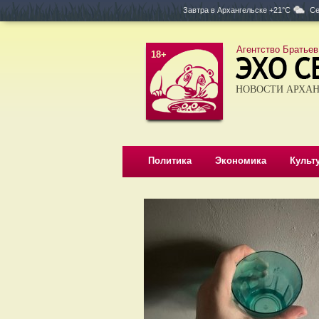
Завтра в
Архангельске +21°C
Се
Агентство Братьев
18+
НОВОСТИ АРХАН
Политика
Экономика
Культ