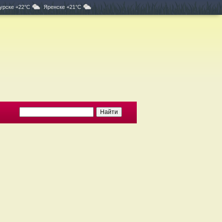
урске +22°C
Яренске +21°C