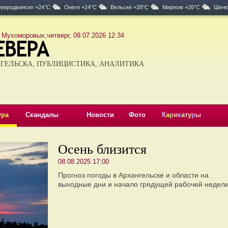
веродвинске +24°C
Онеге +24°C
Вельске +28°C
Мирном +26°C
Шенк
 Мухоморовых,четверг, 09.07.2026 12:34
ГЕЛЬСКА, ПУБЛИЦИСТИКА, АНАЛИТИКА
ура
Скандалы
Новости
Фото
К
а
р
и
к
а
т
у
р
ы
Осень близится
08.08.2025 17:00
Прогноз погоды в Архангельске и области на
выходные дни и начало грядущей рабочей недели