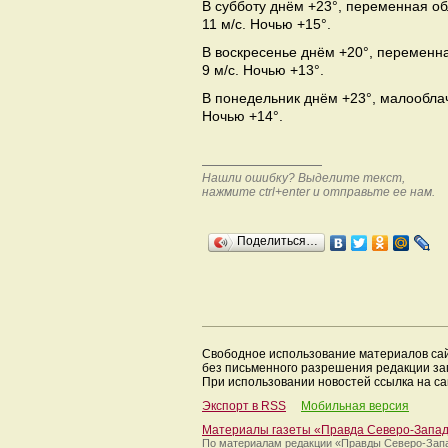
В субботу днём +23°, переменная об
11 м/с. Ночью +15°.
В воскресенье днём +20°, переменна
9 м/с. Ночью +13°.
В понедельник днём +23°, малооблач
Ночью +14°.
Нашли ошибку? Выделите текст,
нажмите ctrl+enter и отправьте ее нам.
Поделиться…
Свободное использование материалов са
без письменного разрешения редакции з
При использовании новостей ссылка на са
Экспорт в RSS
Мобильная версия
Материалы газеты «Правда Северо-Запа
По материалам редакции
«Правды Северо-Зап