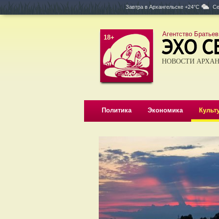
Завтра в
Архангельске +24°C
Се
Агентство Братьев
18+
НОВОСТИ АРХАН
Политика
Экономика
Культ