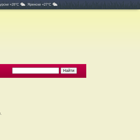
урске +28°C
Яренске +27°C
.