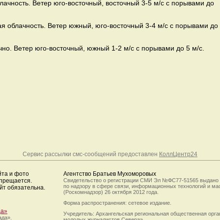
лачность. Ветер юго-восточный, восточный 3-5 м/с с порывами до
я облачность. Ветер южный, юго-восточный 3-4 м/с с порывами до
но. Ветер юго-восточный, южный 1-2 м/с с порывами до 5 м/с.
Сервис рассылки смс-сообщений предоставлен
КоллЦентр24
йта и фото
Агентство Братьев Мухоморовых
апрещается.
Свидетельство о регистрации СМИ Эл №ФС77-51565 выдано
по надзору в сфере связи, информационных технологий и м
йт обязательна.
(Роскомнадзор) 26 октября 2012 года.
Форма распространения: сетевое издание.
да»
Учредитель: Архангельская региональная общественная орг
ада».
молодых журналистов Севера».