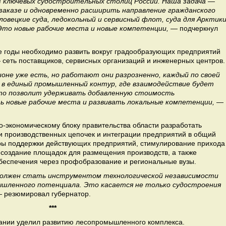
з ключевых судостроительных столиц России. Наша задача —
заказе и одновременно расширить направление гражданского
овецкие суда, ледокольный и сервисный флот, суда для Арктики
то новые рабочие места и новые компетенции,
— подчеркнул
е годы необходимо развить вокруг градообразующих предприятий
сеть поставщиков, сервисных организаций и инженерных центров.
оне уже есть, но работают они разрозненно, каждый по своей
 в единый промышленный контур, где взаимодействие будет
Это позволит удерживать добавленную стоимость
ть новые рабочие места и развивать локальные компетенции,
—
-экономическому блоку правительства области разработать
 производственных цепочек и интеграции предприятий в общий
еры поддержки действующих предприятий, стимулирование прихода
 создание площадок для размещения производств, а также
беспечения через профобразование и региональные вузы.
олжен стать инструментом технологической независимости
ышленного потенциала. Это касается не только судостроения
 резюмировал губернатор.
***
лании уделил развитию лесопромышленного комплекса.