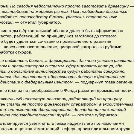
иона. Но сегодня недостаточно просто заготовить древесину —
 востребован на мировых рынках. Нам необходимо двигаться
еработке: производству бумаги, упаковки, строительных
ологий,
— отметил губернатор.
шие годы в Архангельской области должен быть сформирован
тер, работающий по принципу «от заготовки до готового
ие будет уделяться сочетанию промышленного развития
 через лесовосстановление, цифровой контроль за рубками
аботки отходов.
е подменять бизнес, а формировать для него условия развития
ом и организатором системы, сформировать контур, где
еты и областные министерства будут работать синхронно.
ловия для инвесторов, обеспечивать доступ к федеральным
одействие с федеральным центром, —
подчеркнул глава региона.
ил о планах по преобразованию Фонда развития промышленности.
тоятельный институт развития, работающий по принципу
лжен стать не просто финансовым оператором, а экосистемным
и: от льготного финансирования до внедрения технологий
шения производительности труда,
— отметил губернатор.
а планируется увеличить, а также наделить его полномочиями
нального центра компетенций в сфере производительности труда