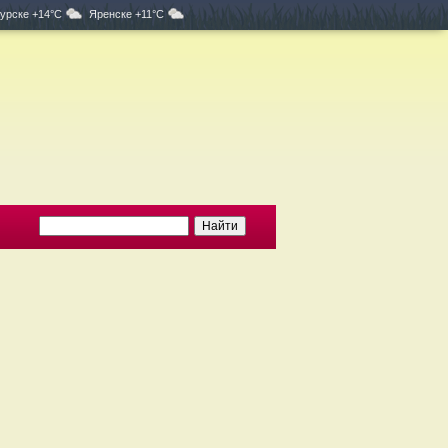
урске +14°C
Яренске +11°C