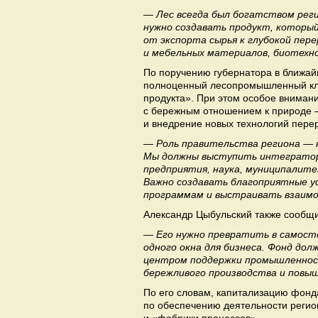
— Лес всегда был богатством рег
нужно создавать продукт, который
от экспорта сырья к глубокой пер
и мебельных материалов, биотехн
По поручению губернатора в ближай
полноценный лесопромышленный клас
продукта». При этом особое вниман
с бережным отношением к природе —
и внедрение новых технологий перер
— Роль правительства региона — н
Мы должны выступить интегратор
предприятия, наука, муниципалит
Важно создавать благоприятные ус
программам и выстраивать взаим
Александр Цыбульский также сообщ
— Его нужно превратить в самос
одного окна для бизнеса. Фонд до
центром поддержки промышленност
бережливого производства и повы
По его словам, капитализацию фонд
по обеспечению деятельности регио