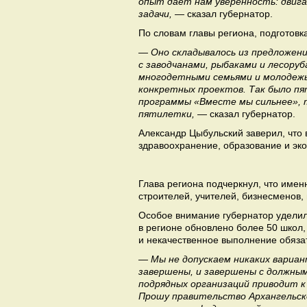
опыт дает нам уверенность: двиг
задачи,
— сказал губернатор.
По словам главы региона, подготовк
— Оно складывалось из предложений
с заводчанами, рыбаками и лесору
многодетными семьями и молодежь
конкретных проектов. Так было п
программы «Вместе мы сильнее», т
пятилетки,
— сказал губернатор.
Александр Цыбульский заверил, что
здравоохранение, образование и эко
Глава региона подчеркнул, что имен
строителей, учителей, бизнесменов,
Особое внимание губернатор уделил
в регионе обновлено более 50 школ
и некачественное выполнение обяза
— Мы не допускаем никаких вариан
завершены, и завершены с должны
подрядных организаций приводит 
Прошу правительство Архангельск