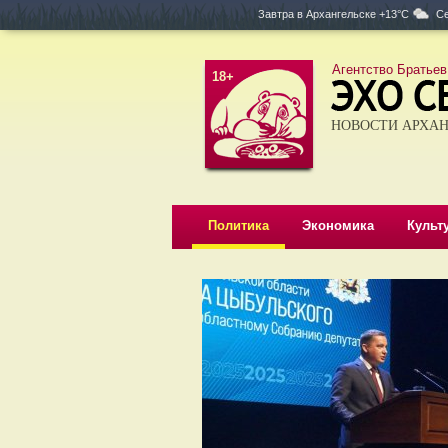
Завтра в
Архангельске +13°C
Се
Агентство Братьев
18+
НОВОСТИ АРХАН
Политика
Экономика
Культ