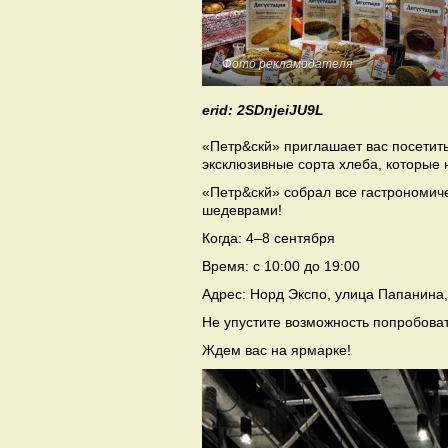
Фото рекламодателя
erid: 2SDnjeiJU9L
«Петр&скй» приглашает вас посетить
эксклюзивные сорта хлеба, которые 
«Петр&скй» собрал все гастрономич
шедеврами!
Когда: 4–8 сентября
Время: с 10:00 до 19:00
Адрес: Норд Экспо, улица Папанина,
Не упустите возможность попробова
Ждем вас на ярмарке!