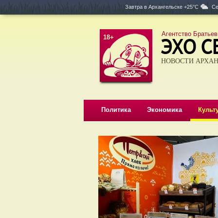
Завтра в
Архангельске +25°C
Се
Агентство Братьев
18+
НОВОСТИ АРХАН
Политика
Экономика
Культ