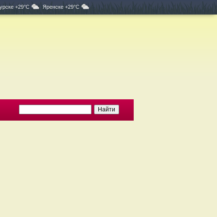
урске +29°C
Яренске +29°C