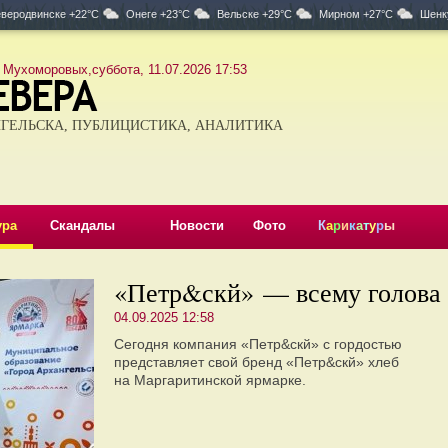
веродвинске +22°C
Онеге +23°C
Вельске +29°C
Мирном +27°C
Шенк
 Мухоморовых,суббота, 11.07.2026 17:53
ГЕЛЬСКА, ПУБЛИЦИСТИКА, АНАЛИТИКА
ура
Скандалы
Новости
Фото
К
а
р
и
к
а
т
у
р
ы
«Петр&скй» — всему голова
04.09.2025 12:58
Сегодня компания «Петр&скй» с гордостью
представляет свой бренд «Петр&скй» хлеб
на Маргаритинской ярмарке.