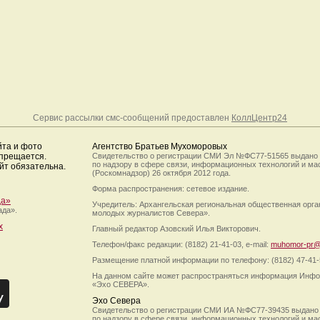
Сервис рассылки смс-сообщений предоставлен
КоллЦентр24
йта и фото
Агентство Братьев Мухоморовых
апрещается.
Свидетельство о регистрации СМИ Эл №ФС77-51565 выдано
по надзору в сфере связи, информационных технологий и м
йт обязательна.
(Роскомнадзор) 26 октября 2012 года.
Форма распространения: сетевое издание.
да»
Учредитель: Архангельская региональная общественная орг
ада».
молодых журналистов Севера».
х
Главный редактор Азовский Илья Викторович.
Телефон/факс редакции: (8182) 21-41-03, e-mail:
muhomor-pr@
Размещение платной информации по телефону: (8182) 47-41-
На данном сайте может распространяться информация Инфо
«Эхо СЕВЕРА».
Эхо Севера
Свидетельство о регистрации СМИ ИА №ФС77-39435 выдано
по надзору в сфере связи, информационных технологий и м