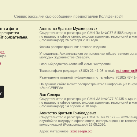
Сервис рассылки смс-сообщений предоставлен
КоллЦентр24
йта и фото
Агентство Братьев Мухоморовых
апрещается.
Свидетельство о регистрации СМИ Эл №ФС77-51565 выдано
по надзору в сфере связи, информационных технологий и м
йт обязательна.
(Роскомнадзор) 26 октября 2012 года.
Форма распространения: сетевое издание.
да»
Учредитель: Архангельская региональная общественная орг
ада».
молодых журналистов Севера».
х
Главный редактор Азовский Илья Викторович.
Телефон/факс редакции: (8182) 21-41-03, e-mail:
muhomor-pr@
Размещение платной информации по телефону: (8182) 47-41-
На данном сайте может распространяться информация Инфо
«Эхо СЕВЕРА».
Эхо Севера
Свидетельство о регистрации СМИ ИА №ФС77-39435 выдано
по надзору в сфере связи, информационных технологий и м
(Роскомнадзор) 14 апреля 2010 года.
Агентство братьев Грибоедовых
Свидетельство о регистрации СМИ ЭЛ № ФС 77 — 78297 выд
службой по надзору в сфере связи, информационных технол
коммуникаций (Роскомнадзор) 15.05.2020.
Адрес материалов:
эхосевера.рф
.