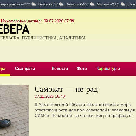
веродвинске +21°C
Онеге +21°C
Вельске +25°C
Мирном +23°C
Шенк
 Мухоморовых,четверг, 09.07.2026 07:39
ГЕЛЬСКА, ПУБЛИЦИСТИКА, АНАЛИТИКА
ура
Скандалы
Новости
Фото
К
а
р
и
к
а
т
у
р
ы
Самокат — не рад
27.11.2025 16:40
В Архангельской области ввели правила и меры
ответственности для пользователей и владельцев
СИМов. Почитайте, за что вас могут штрафануть.