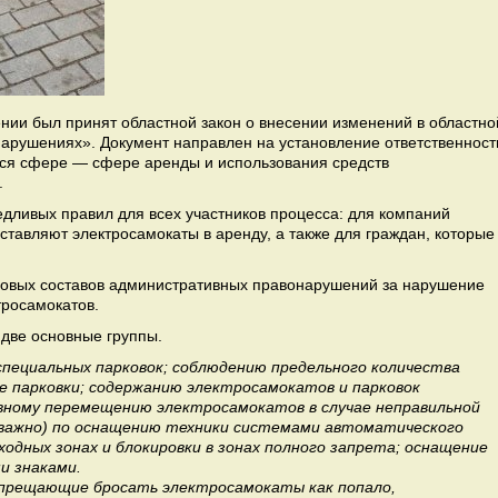
нии был принят областной закон о внесении изменений в областно
арушениях». Документ направлен на установление ответственност
ся сфере — сфере аренды и использования средств
.
ведливых правил для всех участников процесса: для компаний
тавляют электросамокаты в аренду, а также для граждан, которые
новых составов административных правонарушений за нарушение
тросамокатов.
 две основные группы.
 специальных парковок; соблюдению предельного количества
е парковки; содержанию электросамокатов и парковок
вному перемещению электросамокатов в случае неправильной
ь важно) по оснащению техники системами автоматического
ходных зонах и блокировки в зонах полного запрета; оснащение
и знаками.
запрещающие бросать электросамокаты как попало,