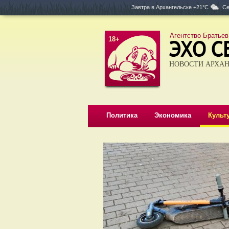
Завтра в
Архангельске +21°C
Се
Агентство Братьев
18+
НОВОСТИ АРХАН
Политика
Экономика
Культ