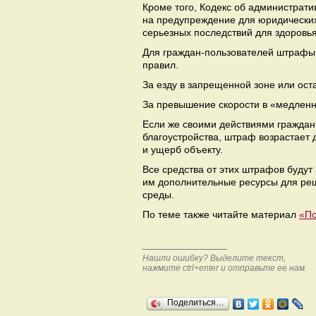
Кроме того, Кодекс об администрат
на предупреждение для юридических
серьезных последствий для здоровья
Для граждан-пользователей штрафы 
правил.
За езду в запрещенной зоне или ост
За превышение скорости в «медленно
Если же своими действиями граждан
благоустройства, штраф возрастает 
и ущерб объекту.
Все средства от этих штрафов будут
им дополнительные ресурсы для реш
среды.
По теме также читайте материал
«По
Нашли ошибку? Выделите текст,
нажмите ctrl+enter и отправьте ее нам.
Поделиться…