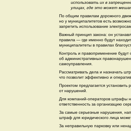
использовать их в запрещенн
улицах, где это может меша
По общим правилам дорожного движе
но у муниципалитетов есть возможнос
запретить использование электросам
Важный принцип закона: он устанав
правила — где именно будут находит
муниципалитеты в правилах благоуст
Контроль и правоприменение будут 
об административных правонарушен
самоуправления.
Рассматривать дела и назначать ш
что позволит эффективно и операти
Проектом предлагается установить
от нарушений.
Для компаний-операторов штрафы на
ответственность за организацию сер
За самые серьезные нарушения, напр
штраф для юридического лица может 
За неправильную парковку или нена