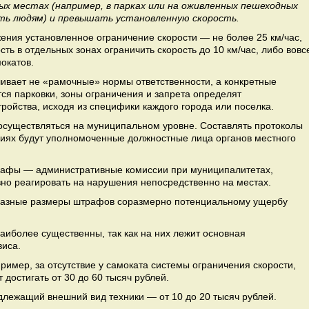
ых местах (например, в парках или на оживленных пешеходных
ть людям) и превышать установленную скорость.
ния установленное ограничение скорости — не более 25 км/час,
ть в отдельных зонах ограничить скорость до 10 км/час, либо вовс
окатов.
ливает не «рамочные» нормы ответственности, а конкретные
ся парковки, зоны ограничения и запрета определят
ройства, исходя из специфики каждого города или поселка.
осуществляться на муниципальном уровне. Составлять протоколы
иях будут уполномоченные должностные лица органов местного
трафы — административные комиссии при муниципалитетах,
вно реагировать на нарушения непосредственно на местах.
 разные размеры штрафов соразмерно потенциальному ущербу
иболее существенны, так как на них лежит основная
виса.
имер, за отсутствие у самоката системы ограничения скорости,
достигать от 30 до 60 тысяч рублей.
длежащий внешний вид техники — от 10 до 20 тысяч рублей.