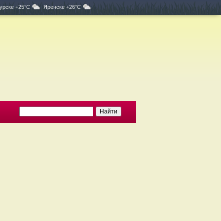
урске +25°C
Яренске +26°C