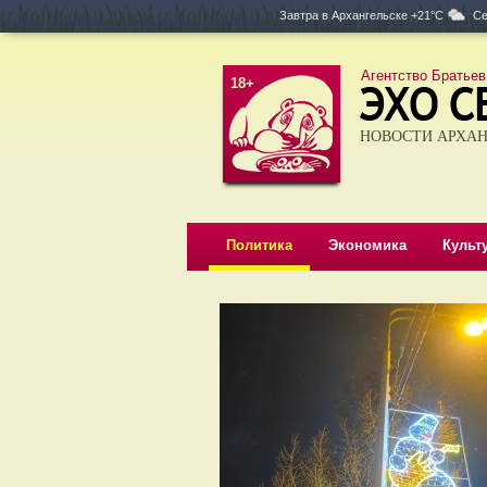
Завтра в
Архангельске +21°C
Се
Агентство Братьев
18+
НОВОСТИ АРХАН
Политика
Экономика
Культ