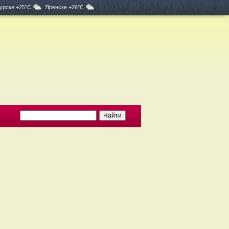
урске +25°C
Яренске +26°C