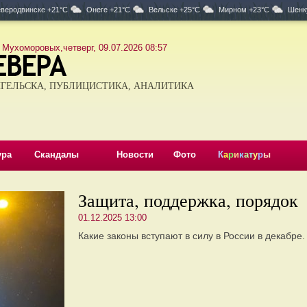
веродвинске +21°C
Онеге +21°C
Вельске +25°C
Мирном +23°C
Шенк
 Мухоморовых,четверг, 09.07.2026 08:57
ГЕЛЬСКА, ПУБЛИЦИСТИКА, АНАЛИТИКА
ура
Скандалы
Новости
Фото
К
а
р
и
к
а
т
у
р
ы
Защита, поддержка, порядок
01.12.2025 13:00
Какие законы вступают в силу в России в декабре.