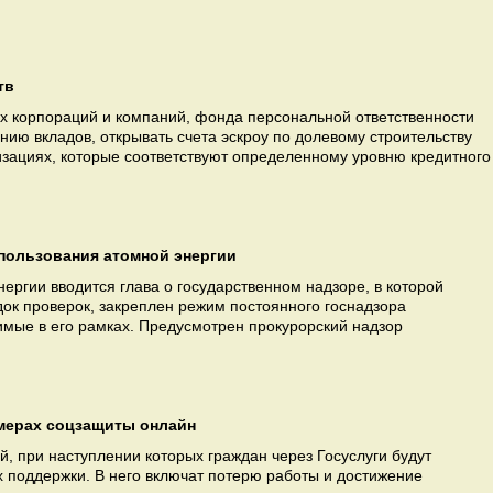
тв
х корпораций и компаний, фонда персональной ответственности
анию вкладов, открывать счета эскроу по долевому строительству
низациях, которые соответствуют определенному уровню кредитного
спользования атомной энергии
нергии вводится глава о государственном надзоре, в которой
к проверок, закреплен режим постоянного госнадзора
мые в его рамках. Предусмотрен прокурорский надзор
мерах соцзащиты онлайн
, при наступлении которых граждан через Госуслуги будут
поддержки. В него включат потерю работы и достижение