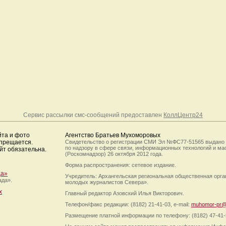
Сервис рассылки смс-сообщений предоставлен
КоллЦентр24
йта и фото
Агентство Братьев Мухоморовых
апрещается.
Свидетельство о регистрации СМИ Эл №ФС77-51565 выдано
по надзору в сфере связи, информационных технологий и м
йт обязательна.
(Роскомнадзор) 26 октября 2012 года.
Форма распространения: сетевое издание.
да»
Учредитель: Архангельская региональная общественная орг
ада».
молодых журналистов Севера».
х
Главный редактор Азовский Илья Викторович.
Телефон/факс редакции: (8182) 21-41-03, e-mail:
muhomor-pr@
Размещение платной информации по телефону: (8182) 47-41-