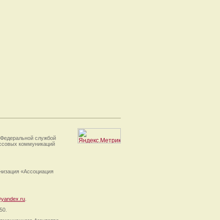
 Федеральной службой
ассовых коммуникаций
анизация «Ассоциация
yandex.ru
.
50.