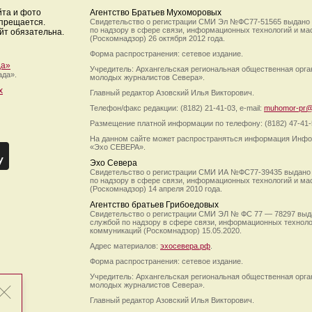
йта и фото
Агентство Братьев Мухоморовых
апрещается.
Свидетельство о регистрации СМИ Эл №ФС77-51565 выдано
по надзору в сфере связи, информационных технологий и м
йт обязательна.
(Роскомнадзор) 26 октября 2012 года.
Форма распространения: сетевое издание.
да»
Учредитель: Архангельская региональная общественная орг
ада».
молодых журналистов Севера».
х
Главный редактор Азовский Илья Викторович.
Телефон/факс редакции: (8182) 21-41-03, e-mail:
muhomor-pr@
Размещение платной информации по телефону: (8182) 47-41-
На данном сайте может распространяться информация Инфо
«Эхо СЕВЕРА».
Эхо Севера
Свидетельство о регистрации СМИ ИА №ФС77-39435 выдано
по надзору в сфере связи, информационных технологий и м
(Роскомнадзор) 14 апреля 2010 года.
Агентство братьев Грибоедовых
Свидетельство о регистрации СМИ ЭЛ № ФС 77 — 78297 выд
службой по надзору в сфере связи, информационных технол
коммуникаций (Роскомнадзор) 15.05.2020.
Адрес материалов:
эхосевера.рф
.
Форма распространения: сетевое издание.
Учредитель: Архангельская региональная общественная орг
молодых журналистов Севера».
Главный редактор Азовский Илья Викторович.