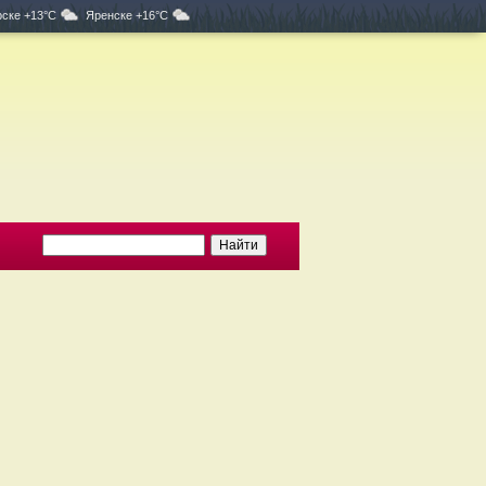
ске +13°C
Яренске +16°C