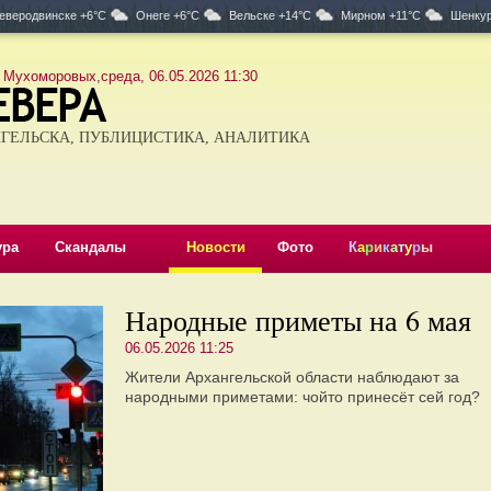
еверодвинске +6°C
Онеге +6°C
Вельске +14°C
Мирном +11°C
Шенкур
 Мухоморовых,среда, 06.05.2026 11:30
ГЕЛЬСКА, ПУБЛИЦИСТИКА, АНАЛИТИКА
ура
Скандалы
Новости
Фото
К
а
р
и
к
а
т
у
р
ы
Народные приметы на 6 мая
06.05.2026 11:25
Жители Архангельской области наблюдают за
народными приметами: чойто принесёт сей год?