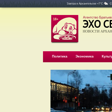
Завтра в
Архангельске +7°C
С
Агентство Братьев
18+
НОВОСТИ АРХАН
Политика
Экономика
Культ