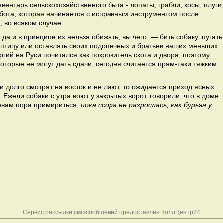
ентарь сельскохозяйственного быта - лопаты, грабли, косы, плуги
абота, которая начинается с исправным инструментом после
, во всяком случае.
а и в принципе их нельзя обижать, вы чего, — бить собаку, пугать
тицу или оставлять своих подопечных и братьев наших меньших
оргий на Руси почитался как покровитель скота и двора, поэтому
оторые не могут дать сдачи, сегодня считается прям-таки тяжким
и долго смотрят на восток и не лают, то ожидается приход ясных
 Ежели собаки с утра воют у закрытых ворот, говорили, что в доме
яевам пора примириться,
пока ссора не разрослась, как бурьян у
Сервис рассылки смс-сообщений предоставлен
КоллЦентр24