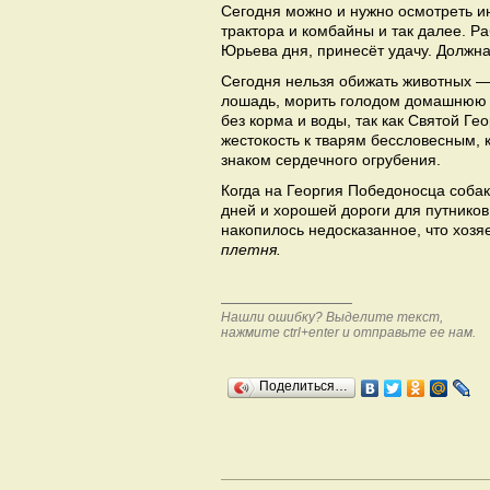
Сегодня можно и нужно осмотреть инв
трактора и комбайны и так далее. Р
Юрьева дня, принесёт удачу. Должна
Сегодня нельзя обижать животных — д
лошадь, морить голодом домашнюю п
без корма и воды, так как Святой Ге
жестокость к тварям бессловесным, к
знаком сердечного огрубения.
Когда на Георгия Победоносца собак
дней и хорошей дороги для путников.
накопилось недосказанное, что хоз
плетня.
Нашли ошибку? Выделите текст,
нажмите ctrl+enter и отправьте ее нам.
Поделиться…