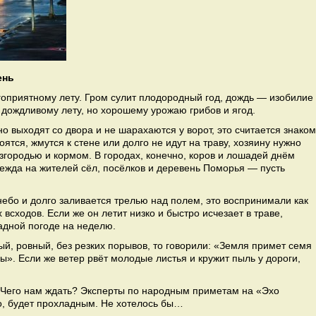
ень
лагоприятному лету. Гром сулит плодородный год, дождь — изобилие
 дождливому лету, но хорошему урожаю грибов и ягод.
о выходят со двора и не шарахаются у ворот, это считается знаком
ятся, жмутся к стене или долго не идут на траву, хозяину нужно
згородью и кормом. В городах, конечно, коров и лошадей днём
ежда на жителей сёл, посёлков и деревень Поморья — пусть
небо и долго заливается трелью над полем, это воспринимали как
всходов. Если же он летит низко и быстро исчезает в траве,
адной погоде на неделю.
ый, ровный, без резких порывов, то говорили: «Земля примет семя
ы». Если же ветер рвёт молодые листья и кружит пыль у дороги,
 Чего нам ждать? Эксперты по народным приметам на «Эхо
о, будет прохладным. Не хотелось бы…