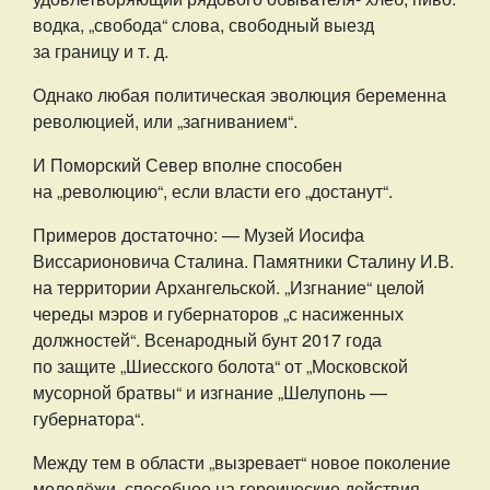
водка, „свобода“ слова, свободный выезд
за границу и т. д.
Однако любая политическая эволюция беременна
революцией, или „загниванием“.
И Поморский Север вполне способен
на „революцию“, если власти его „достанут“.
Примеров достаточно: — Музей Иосифа
Виссарионовича Сталина. Памятники Сталину И.В.
на территории Архангельской. „Изгнание“ целой
череды мэров и губернаторов „с насиженных
должностей“. Всенародный бунт 2017 года
по защите „Шиесского болота“ от „Московской
мусорной братвы“ и изгнание „Шелупонь —
губернатора“.
Между тем в области „вызревает“ новое поколение
молодёжи, способное на героические действия