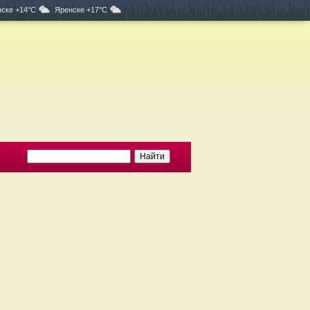
ске +14°C
Яренске +17°C