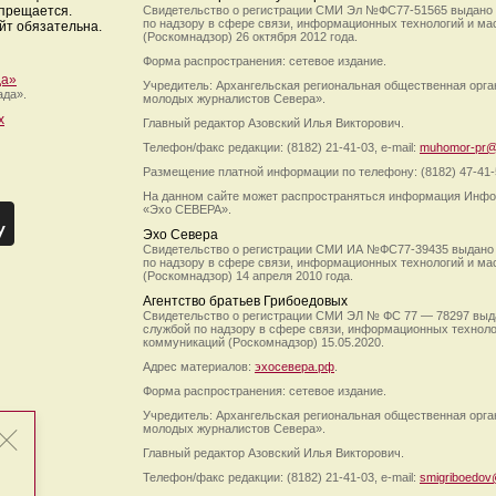
апрещается.
Свидетельство о регистрации СМИ Эл №ФС77-51565 выдано
по надзору в сфере связи, информационных технологий и м
йт обязательна.
(Роскомнадзор) 26 октября 2012 года.
Форма распространения: сетевое издание.
да»
Учредитель: Архангельская региональная общественная орг
ада».
молодых журналистов Севера».
х
Главный редактор Азовский Илья Викторович.
Телефон/факс редакции: (8182) 21-41-03, e-mail:
muhomor-pr@
Размещение платной информации по телефону: (8182) 47-41-
На данном сайте может распространяться информация Инфо
«Эхо СЕВЕРА».
Эхо Севера
Свидетельство о регистрации СМИ ИА №ФС77-39435 выдано
по надзору в сфере связи, информационных технологий и м
(Роскомнадзор) 14 апреля 2010 года.
Агентство братьев Грибоедовых
Свидетельство о регистрации СМИ ЭЛ № ФС 77 — 78297 выд
службой по надзору в сфере связи, информационных технол
коммуникаций (Роскомнадзор) 15.05.2020.
Адрес материалов:
эхосевера.рф
.
Форма распространения: сетевое издание.
Учредитель: Архангельская региональная общественная орг
молодых журналистов Севера».
Главный редактор Азовский Илья Викторович.
Телефон/факс редакции: (8182) 21-41-03, e-mail:
smigriboedov