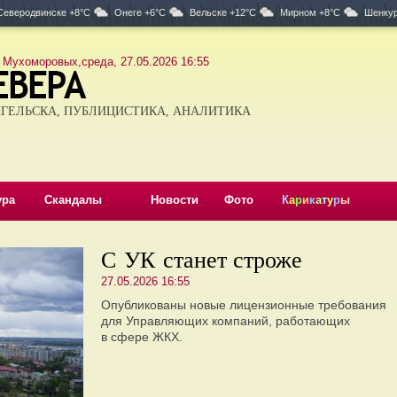
Северодвинске +8°C
Онеге +6°C
Вельске +12°C
Мирном +8°C
Шенкур
 Мухоморовых,среда, 27.05.2026 16:55
ГЕЛЬСКА, ПУБЛИЦИСТИКА, АНАЛИТИКА
ура
Скандалы
Новости
Фото
К
а
р
и
к
а
т
у
р
ы
С УК станет строже
27.05.2026 16:55
Опубликованы новые лицензионные требования
для Управляющих компаний, работающих
в сфере ЖКХ.