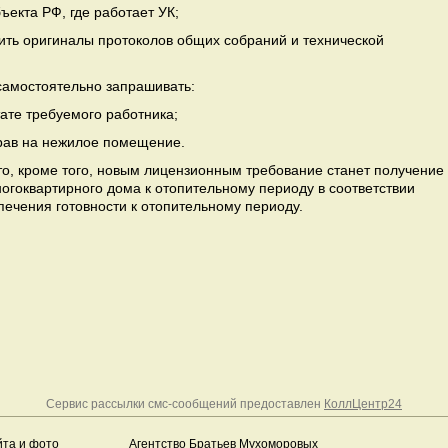
ъекта РФ, где работает УК;
ть оригиналы протоколов общих собраний и технической
самостоятельно запрашивать:
ате требуемого работника;
рав на нежилое помещение.
о, кроме того, новым лицензионным требование станет получение
огоквартирного дома к отопительному периоду в соответствии
ечения готовности к отопительному периоду.
Сервис рассылки смс-сообщений предоставлен
КоллЦентр24
йта и фото
Агентство Братьев Мухоморовых