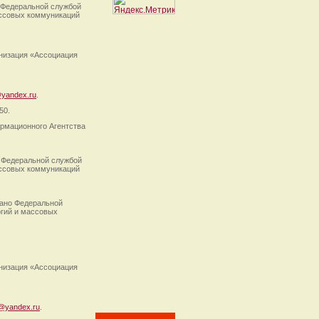
 Федеральной службой
ассовых коммуникаций
анизация «Ассоциация
yandex.ru
.
50.
рмационного Агентства
 Федеральной службой
ассовых коммуникаций
ано Федеральной
огий и массовых
анизация «Ассоциация
@yandex.ru
.