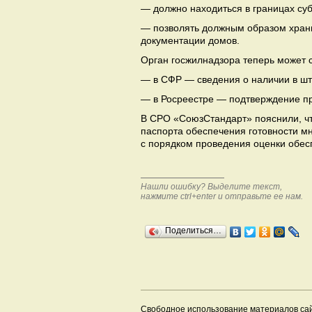
— должно находиться в границах суб
— позволять должным образом храни
документации домов.
Орган госжилнадзора теперь может 
— в СФР — сведения о наличии в шт
— в Росреестре — подтверждение п
В СРО «СоюзСтандарт» пояснили, чт
паспорта обеспечения готовности мн
с порядком проведения оценки обесп
Нашли ошибку? Выделите текст,
нажмите ctrl+enter и отправьте ее нам.
Поделиться…
Свободное использование материалов са